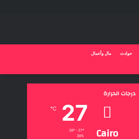
حوادث
مال وأعمال
درجات الحرارة
27
℃
Cairo
39º - 27º
39%