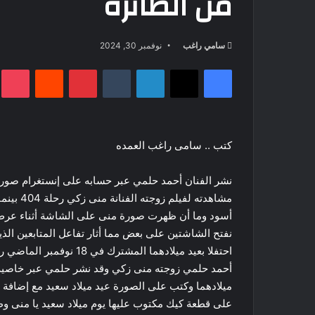
من الطائرة
أرسل
سامي راغب
نوفمبر 30, 2024
بريدا
فيسبوك
‫X
لينكدإن
بينتيريست
t
إلكترونيا
كتب .. سامى راغب العمده
نشر الفنان أحمد حلمي عبر حسابه على إنستغرام صورة
مشاهدته 
أسود وما أن ظهرت صورة منى على الشاشة أثناء عرض ف
نفتح الشاشتين على بعض مما أثار تفاعل المتابعين الذي
احتفلا بعيد ميلادهما ال
أحمد حلمي زوجته منى زكي وقد نشر حلمي عبر خاصية ا
ميلادهما وكتب على الصورة عيد ميلاد سعيد مع إضافة
على قطعة كيك مكتوب عليها يوم ميلاد سعيد يا منى و