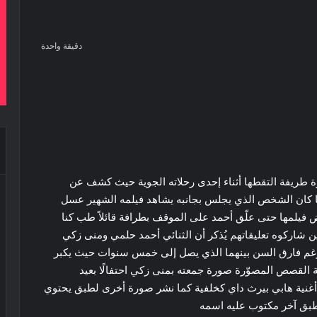
دقيقة واحدة
‫Pocke
 طريفة التقطها أثناء إحدى رحلاته الجوية حيث كشف عن
لفيلم زوجته الفنانة منى زكي رحلة 404 بينما كان الشخص الذي يجلس بجانبه يشاهد فيلمه الشهير عسل
يلمها حتى علّق أحمد على الموقف بطرافة قائلاً طب كنا
ن شاركوه تعليقاتهم يُذكر أن الثنائي أحمد حلمي ومنى زكي
مشترك في 18 نوفمبر الماضي رغم فارق السن بينهما الذي يصل إلى خمس سنوات حيث يكبر
لقصص المصوّرة صورة جمعته بمنى زكي احتفالًا بعيد
 أغنية هابي بيرث داي كخلفية كما نشر صورة أخرى لطبق يحتوي
طبق آخر مكتوب عليه اسمه