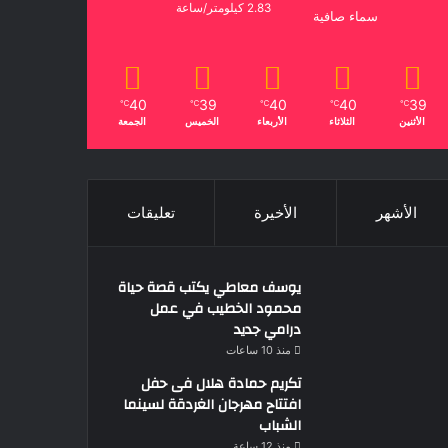
2.83 كيلومتر/ساعة
سماء صافية
40
39
40
40
39
℃
℃
℃
℃
℃
الأثنين
الثلاثاء
الأربعاء
الخميس
الجمعة
الأشهر
الأخيرة
تعليقات
يوسف معاطي يكتب قصة حياة
محمود الخطيب في عمل
درامي جديد
منذ 10 ساعات
تكريم حمادة هلال فى حفل
افتتاح مهرجان الغردقة لسينما
الشباب
منذ 12 ساعة