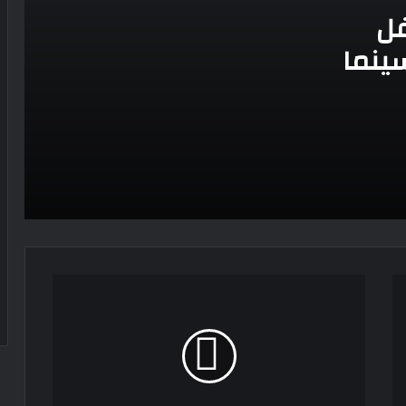
فل
سينما
الذكرى الـ 15 لرحيل المطرب حسن الأسمر
أحد أبرز نجوم الأغنية الشعبية فى مصر
والوطن العربى
الذكرى الخامسة لرحيل دلال عبد العزيز فنانة
جميلة دخلت القلوب بطيبتها وبساطتها
الملك لير يعود إلى جمهوره بالقاهرة على
خشبة المسرح القومى بالعتبة
هاني
سحر رامى تؤكد أنها لم تعتزل الفن وكل ما
حتحوت
تردد عن ابتعادى مجرد شائعات
يعلن
تأجيل
إذاعة
بعد 38 عاماً نادية مصطفى تكتشف سرقة
حوار
أغنيتى جانا وسلامات مكنتش أعرف
ميشالاك