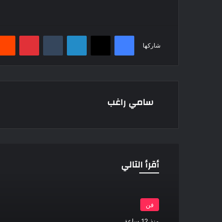
فيسبوك
‫X
لينكدإن
بينتيري
شاركها
سامي راغب
أقرأ التالي
فن
منذ 12 ساعة