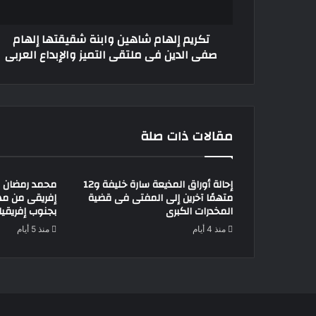
الدين
فى
تكريم إلهام شاهين وابنة شقيقتها إلهام
ملتقى
صفى الدين فى ملتقى التميز والإبداع العربى
التميز
والإبداع
العربى
مقالات ذات صلة
إحالة أوراق المذيعة سارة خليفة و12
محمد رمضان ي
متهمًا آخرين إلى المفتى فى قضية
إفريقى من مه
المخدرات الكبرى
بجنوب إفريقيا
منذ 4 أيام
منذ 5 أيام