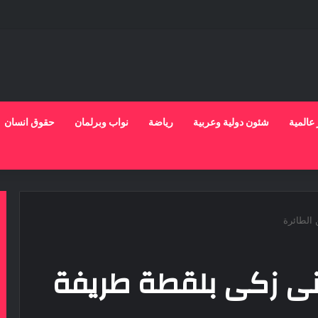
 عالمية
شئون دولية وعربية
رياضة
نواب وبرلمان
حقوق انسان
الطائرة
نى زكى بلقطة طريفة