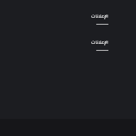
الإعلانات
الإعلانات
‫X
فيسبوك
‫YouTube
انستقرام