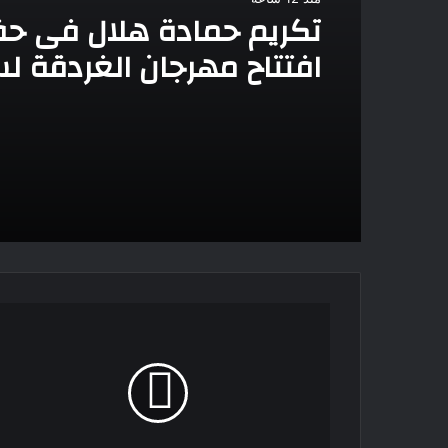
تكريم حمادة هلال فى ح
افتتاح مهرجان الغردقة ل
الشباب
تكريم
إلهام
شاهين
وابنة
شقيقتها
إلهام
صفى