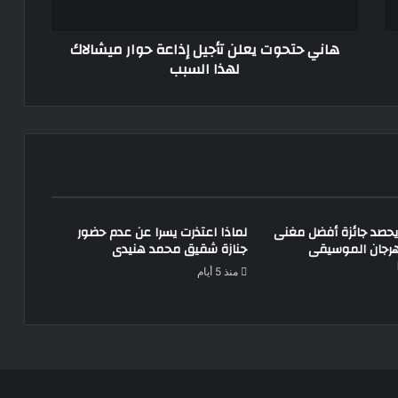
لهذا
السبب
هاني حتحوت يعلن تأجيل إذاعة حوار ميشالاك
لهذا السبب
حصد جائزة أفضل مغنى
لماذا اعتذرت يسرا عن عدم حضور
رجان الموسيقى
جنازة شقيق محمد هنيدى
منذ 5 أيام