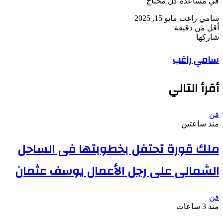
في مساعدة كل محتاج
أرسل
سامي راغب
مايو 15, 2025
بريدا
أقل من دقيقة
‫Pocket
‫X
لاين
ڤايبر
تيلقرام
لينكدإن
واتساب
فيسبوك
بينتيريست
إلكترونيا
شاركها
Odnoklassniki
‫Pocket
‫X
طباعة
لينكدإن
فيسبوك
مشاركة
بينتيريست
سامي راغب
عبر
البريد
أقرأ التالي
فن
منذ ساعتين
ملك قورة تحتفل بخطوبتها فى الساحل
الشمالى على رجل الأعمال يوسف عثمان
فن
منذ 3 ساعات