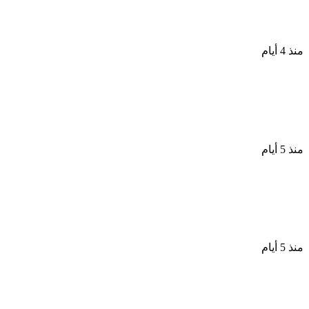
هنيدى
منذ 4 أيام
طلاق حمدى الميرغنى وإسراء عبد الفتاح بعد 10
سنوات زواج
منذ 5 أيام
طارق الدسوقى التريند مرض الشهرة سرطان ينهش
فى المجتمع
منذ 5 أيام
محمد إمام يستأنف تصوير شمس الزناتى 3 أغسطس