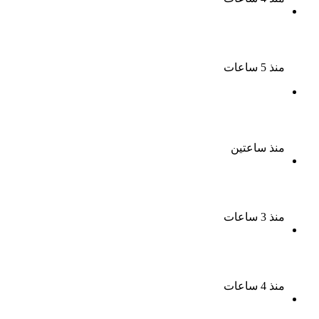
القبض على سيدة بتهمة إدارة صفحة على مواقع
التواصل للترويج للأعمال المنافية للآداب فى الإسكندرية
منذ 5 ساعات
ملك قورة تحتفل بخطوبتها فى الساحل الشمالى على
رجل الأعمال يوسف عثمان
منذ ساعتين
ناقد موسيقي: شيرين عبد الوهاب لا تزال تمتلك مقومات
النجاح
منذ 3 ساعات
نجوم الطرب يشعلون ليالى الساحل الشمالى صيف 2026
ينبض بالحياة
منذ 4 ساعات
بعد سداده 486 ألف جنيه إخلاء سبيل إبراهيم سعيد فى