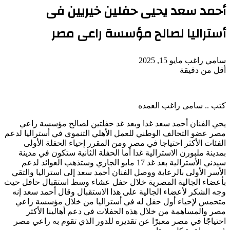
أحمد سعد يحيى حفلين خيريين فى
أستراليا لصالح مؤسسة راعى مصر
أرسل
سامي راغب
مايو 15, 2025
بريدا
أقل من دقيقة
‫Pocket
‫X
لاين
ڤايبر
تيلقرام
لينكدإن
واتساب
فيسبوك
بينتيريست
إلكترونيا
كتب .. سامى راغب العمده
يحي الفنان أحمد سعد غدا وبعد غد حفلتين لصالح مؤسسة راعي
مصر عضو التحالف الوطني للعمل الأهلي التنموي في أستراليا لدعم
الفئات الأكثر احتياجا في مصر ومن المقرر إحياء الحفلة الأولى
بمدينة ملبورن الاسترالية غدا أما الحفلة الثانية ستكون في مدينة
سيدني الأسترالية بعد غد 17 مايو الجاري وستذهب العوائد لدعم
الأسر الأولى بالرعاية ووصل الفنان أحمد سعد إلى استراليا والتقي
بأعضاء الجالية المصرية خلال حفل عشاء وسط استقبال حافل حيث
وجه الشكر لأعضاء الجالية على هذا الاستقبال وقال أحمد سعد إنه
متحمس لإحياء أول حفل له في أستراليا من خلال مؤسسة راعي
مصر والمساهمة من خلال هذه الحفلات في دعم أهالينا الأكثر
احتياجًا في مصر معبرًا عن تقديره للدور الذي تقوم به راعي مصر