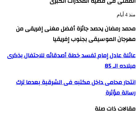
المفتى فى قضية المخدرات الكبرى
منذ 4 أيام
محمد رمضان يحصد جائزة أفضل مغنى إفريقى من
مهرجان الموسيقى بجنوب إفريقيا
عائلة
عائلة عادل إمام تفسد خطة أصدقائه للاحتفال بذكرى
عادل
ميلاده الـ 85
إمام
تفسد
خطة
انتحار
انتحار محامى داخل مكتبه فى الشرقية بعدما ترك
أصدقائه
محامى
للاحتفال
رسالة مؤثرة
داخل
بذكرى
مكتبه
ميلاده
فى
الـ
مقالات ذات صلة
الشرقية
85
بعدما
ترك
رسالة
مؤثرة
لماذا اعتذرت يسرا عن عدم حضور جنازة شقيق محمد