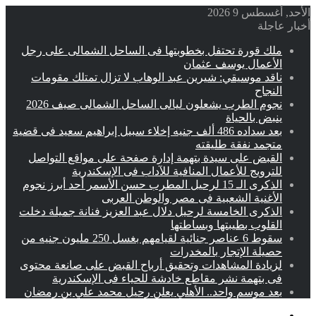
الأحد, أغسطس 9 2026
أخبار عاجلة
ملك قورة تحتفل بخطوبتها فى الساحل الشمالى على رجل
الأعمال يوسف عثمان
ناقد موسيقي: شيرين عبد الوهاب لا تزال تمتلك مقومات
النجاح
نجوم الطرب يشعلون ليالى الساحل الشمالى صيف 2026
ينبض بالحياة
بعد سداده 486 ألف جنيه إخلاء سبيل إبراهيم سعيد فى قضية
متجمد نفقة طليقته
القبض على سيدة بتهمة إدارة صفحة على مواقع التواصل
للترويج للأعمال المنافية للآداب فى الإسكندرية
الذكرى الـ 15 لرحيل المطرب حسن الأسمر أحد أبرز نجوم
الأغنية الشعبية فى مصر والوطن العربى
الذكرى الخامسة لرحيل دلال عبد العزيز فنانة جميلة دخلت
القلوب بطيبتها وبساطتها
سقوط 6 عناصر جنائية لقيامهم بغسل 250 مليون جنيه من
حصيلة الإتجار بالمخدرات
لزيادة المشاهدات وتحقيق أرباح القبض على صانعة محتوى
فى بتهمة نشر مقاطع خادشة للحياء فى الإسكندرية
بعد موسم واحد.. الأهلي يعلن رحيل محمد علي بن رمضان
القائمة