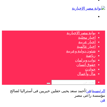
بحث
عن
بوابة مصر الإخبارية
اخبار محلية
اخبار عربية
اخبار عالمية
شئون دولية وعربية
رياضة
نواب وبرلمان
حقوق انسان
حوادث
مال وأعمال
بحث
عن
الرئيسية
/
فن
/
أحمد سعد يحيى حفلين خيريين فى أستراليا لصالح
مؤسسة راعى مصر
فن