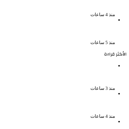
قضية متجمد نفقة طليقته
منذ 4 ساعات
القبض على سيدة بتهمة إدارة صفحة على مواقع
التواصل للترويج للأعمال المنافية للآداب فى الإسكندرية
منذ 5 ساعات
الأكثر قراءة
ناقد موسيقي: شيرين عبد الوهاب لا تزال تمتلك مقومات
النجاح
منذ 3 ساعات
نجوم الطرب يشعلون ليالى الساحل الشمالى صيف 2026
ينبض بالحياة
منذ 4 ساعات
بعد سداده 486 ألف جنيه إخلاء سبيل إبراهيم سعيد فى