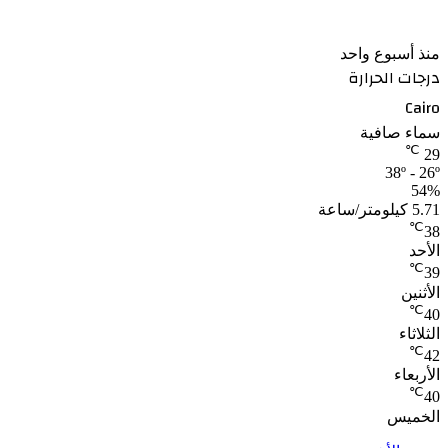
وانضمام نجوم جدد
منذ أسبوع واحد
درجات الحرارة
Cairo
سماء صافية
℃
29
38º - 26º
54%
5.71 كيلومتر/ساعة
℃
38
الأحد
℃
39
الأثنين
℃
40
الثلاثاء
℃
42
الأربعاء
℃
40
الخميس