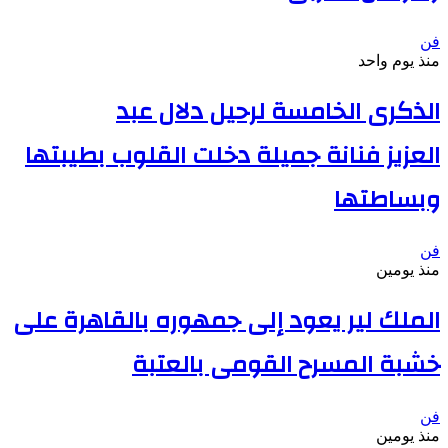
فن
منذ يوم واحد
الذكرى الخامسة لرحيل دلال عبد
العزيز فنانة جميلة دخلت القلوب بطيبتها
وبساطتها
فن
منذ يومين
الملك لير يعود إلى جمهوره بالقاهرة على
خشبة المسرح القومى بالعتبة
فن
منذ يومين