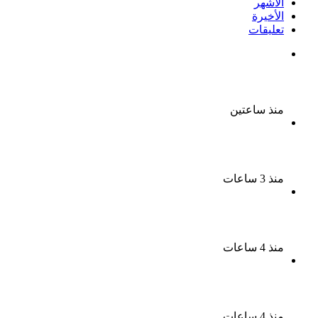
الأشهر
الأخيرة
تعليقات
ملك قورة تحتفل بخطوبتها فى الساحل الشمالى على
رجل الأعمال يوسف عثمان
منذ ساعتين
ناقد موسيقي: شيرين عبد الوهاب لا تزال تمتلك مقومات
النجاح
منذ 3 ساعات
نجوم الطرب يشعلون ليالى الساحل الشمالى صيف 2026
ينبض بالحياة
منذ 4 ساعات
بعد سداده 486 ألف جنيه إخلاء سبيل إبراهيم سعيد فى
قضية متجمد نفقة طليقته
منذ 4 ساعات