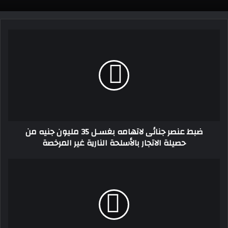
ضبط
عنصر
جنائى
لاتهامه
بغسـل
35
مليون
جنيه
من
ضبط عنصر جنائى لاتهامه بغسـل 35 مليون جنيه من
حصيلة
حصيلة الاتجار بالأسلحة النارية غير المرخصة
الاتجار
بالأسلحة
النارية
كاظم
غير
الساهر
المرخصة
أنا
نصير
المرآة
وموسم
الرياض