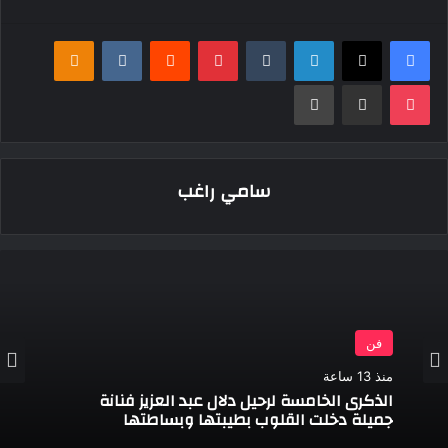
فيسبوك
‫X
لينكدإن
بينتيريست
klassniki
‫Pocket
مشاركة عبر البريد
طباعة
سامي راغب
فن
منذ 13 ساعة
الذكرى الخامسة لرحيل دلال عبد العزيز فنانة
جميلة دخلت القلوب بطيبتها وبساطتها