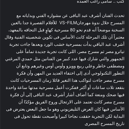
كتب .. سامى راغب العمده
تحدث الفنان أشرف عبد الباقى عن مشواره الفني وبداياته مع
المسرح خلال ندوة مهرجانVS-FILM للأفلام القصيرة جدا بالعين
السخنة موضحاً أنه قدم نحو 80 مسرحية كهاوٍ قبل التحاقه بالمعهد،
معتبراً أن تلك المرحلة كانت الأساس فى تكوين شخصيته الفنية وقال
أشرف عبد الباقي بدأت بمسرحية خشب الورد وبعدها جاءت تجربة
تياترو مصر ثم مسرح مصر، اللى كانت تجربة جديدة تماماً على
الجمهور والتي شارك فيها عدد كبير من الفنانين مثل حمدي المرغني
ومصطفى خاطر وعلي ربيع وويزو وأوس أوس وغيرهم وتابع أن
التطور التكنولوجي أدى إلى اختفاء العديد من المهن وأن فكرة
مسرح مصر جاءت لتواكب هذا التغير قائلا زمان المسرحيات كانت
بتقعد تلات ساعات أو أكتر ففكرت أعمل مسرحية مدتها ساعة واحدة
فيها ضحك ومتعة كما أضاف أشار أشرف عبد الباقى إلى أن فكرة
مسرح مصر كانت تعتمد على الارتجال وروح الفريق مؤكدًا أن
الأساس فيها كان العرض التليفزيوني وهو ما جعل البعض يعترض فى
البداية لكن التجربة حققت نجاحا كبيرا وأصبحت نقطة تحول فى
تاريخ المسرح المصرى