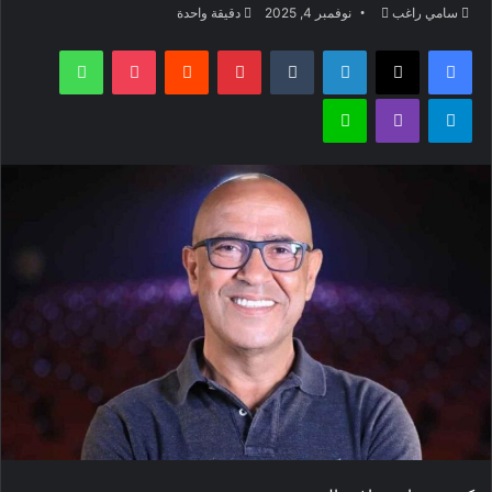
أرسل
سامي راغب
نوفمبر 4, 2025
دقيقة واحدة
بريدا
فيسبوك
‫X
لينكدإن
بينتيريست
‫Pocket
واتساب
إلكترونيا
تيلقرام
ڤايبر
لاين