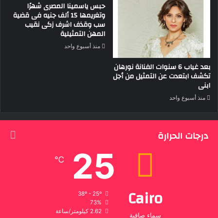
حبس ياسمينا المصرى شهرًا
وتغريمها 15 ألف جنيه فى قضية
سب وقذف اشرف زكى نقيب
المهن التمثيلية
منذ أسبوع واحد
بعد غياب 6 سنوات الفنانة نورهان
تكشف ابتعدت عن التمثيل من أجل
ابنى
منذ أسبوع واحد
درجات الحرارة
25
℃
Cairo
38º - 25º
73%
2.62 كيلومتر/ساعة
سماء صافية