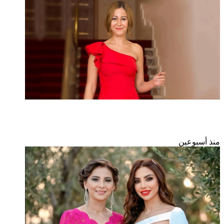
بعد
صراع
مع
المرض
منة شلبى تحتفل بعيد ميلادها الـ 44 بجمال ساحر
منذ أسبوعين