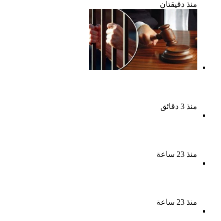
منذ دقيقتان
السجن المشدد 15 عاما لعامل وسائق لاتهامهما بخطف
طفل وهتك عرضه بشبرا الخيمة
منذ 3 دقائق
بعد 38 عاماً نادية مصطفى تكتشف سرقة أغنيتى جانا
وسلامات مكنتش أعرف
منذ 23 ساعة
بسبب الخلافات الأسرية ضبط شاب لاتهامه بقتل والده
وإصابة والدته وشقيقه في الإسكندرية
منذ 23 ساعة