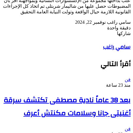
علب بداخلها مجموعة من الإكسسوارات النسائية وبمواجهته أقر بأن
المضبوطات حصل عليها من شاليمار شربتلى تم اتخاذ كل الإجراءات
القانونية اللازمة حيال الواقعة وتولت النيابة العامة التحقيق
أرسل
سامي راغب
نوفمبر 22, 2024
بريدا
دقيقة واحدة
‫Pocket
‫X
لاين
ڤايبر
تيلقرام
لينكدإن
واتساب
فيسبوك
بينتيريست
إلكترونيا
شاركها
Odnoklassniki
‫Pocket
‫X
طباعة
لينكدإن
فيسبوك
مشاركة
بينتيريست
سامي راغب
عبر
البريد
أقرأ التالي
فن
منذ 23 ساعة
بعد 38 عاماً نادية مصطفى تكتشف سرقة
أغنيتى جانا وسلامات مكنتش أعرف
فن