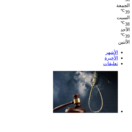
الجمعة
℃
39
السبت
℃
38
الأحد
℃
39
الأثنين
الأشهر
الأخيرة
تعليقات
الإعدام لقيادي بالجماعة الإرهابية والمؤبد والمشدد
لشقيقين فى قضية اقتحام مركز العدوة بالمنيا