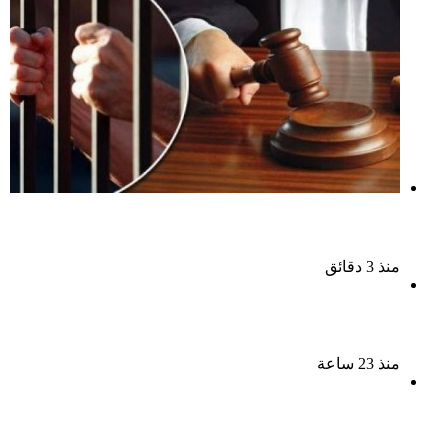
السجن المشدد 15 عاما لعامل وسائق لاتهامهما بخطف
طفل وهتك عرضه بشبرا الخيمة
منذ 3 دقائق
بعد 38 عاماً نادية مصطفى تكتشف سرقة أغنيتى جانا
وسلامات مكنتش أعرف
منذ 23 ساعة
بسبب الخلافات الأسرية ضبط شاب لاتهامه بقتل والده
وإصابة والدته وشقيقه في الإسكندرية