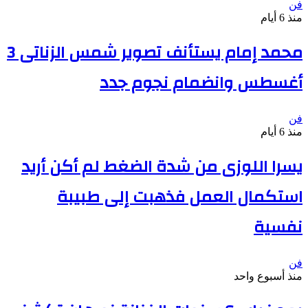
فن
منذ 6 أيام
محمد إمام يستأنف تصوير شمس الزناتى 3
أغسطس وانضمام نجوم جدد
فن
منذ 6 أيام
يسرا اللوزى من شدة الضغط لم أكن أريد
استكمال العمل فذهبت إلى طبيبة
نفسية
فن
منذ أسبوع واحد