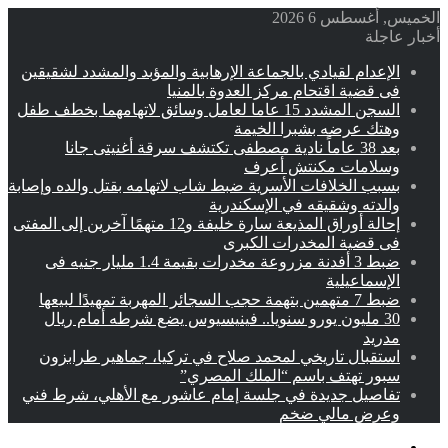
الخميس, أغسطس 6 2026
أخبار عاجلة
الإعدام لقيادي بالجماعة الإرهابية والمؤبد والمشدد لشقيقين
فى قضية اقتحام مركز العدوة بالمنيا
السجن المشدد 15 عاما لعامل وسائق لاتهامهما بخطف طفل
وهتك عرضه بشبرا الخيمة
بعد 38 عاماً نادية مصطفى تكتشف سرقة أغنيتى جانا
وسلامات مكنتش أعرف
بسبب الخلافات الأسرية ضبط شاب لاتهامه بقتل والده وإصابة
والدته وشقيقه في الإسكندرية
إحالة أوراق المذيعة سارة خليفة و12 متهمًا آخرين إلى المفتى
فى قضية المخدرات الكبرى
ضبط 3 أفدنة مزروعة مخدرات بقيمة 1.4 مليار جنيه فى
الإسماعيلية
ضبط 7 متهمين بتهمة حجب السجائر المهربة تمهيدًا لبيعها
30 مليون يورو سنويا.. فينيسيوس يضع شرطه أمام ريال
مدريد
استقبال تاريخي لمحمد صلاح في تركيا، جماهير طرابزون
سبور تهتف باسم “الملك المصري”
تفاصيل جديدة في جلسة إمام عاشور مع الأهلي، شرط فني
وعرض مالي ضخم
القائمة