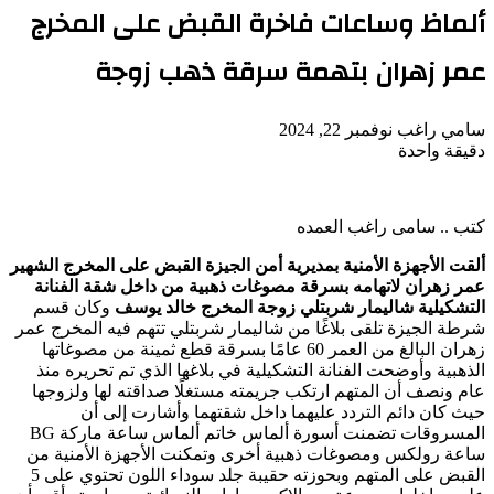
ألماظ وساعات فاخرة القبض على المخرج
عمر زهران بتهمة سرقة ذهب زوجة
أرسل
سامي راغب
نوفمبر 22, 2024
بريدا
دقيقة واحدة
‫Pocket
‫X
لاين
ڤايبر
تيلقرام
لينكدإن
واتساب
فيسبوك
بينتيريست
إلكترونيا
كتب .. سامى راغب العمده
ألقت الأجهزة الأمنية بمديرية أمن الجيزة القبض على المخرج الشهير
عمر زهران لاتهامه بسرقة مصوغات ذهبية من داخل شقة الفنانة
التشكيلية شاليمار شربتلي زوجة المخرج خالد يوسف
وكان قسم
شرطة الجيزة تلقى بلاغًا من شاليمار شربتلي تتهم فيه المخرج عمر
زهران البالغ من العمر 60 عامًا بسرقة قطع ثمينة من مصوغاتها
الذهبية وأوضحت الفنانة التشكيلية في بلاغها الذي تم تحريره منذ
عام ونصف أن المتهم ارتكب جريمته مستغلًا صداقته لها ولزوجها
حيث كان دائم التردد عليهما داخل شقتهما وأشارت إلى أن
المسروقات تضمنت أسورة ألماس خاتم ألماس ساعة ماركة BG
ساعة رولكس ومصوغات ذهبية أخرى وتمكنت الأجهزة الأمنية من
القبض على المتهم وبحوزته حقيبة جلد سوداء اللون تحتوي على 5