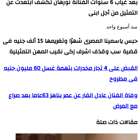
بعد غياب 6 سنوات الفنانة نورهان تكشف ابتعدت عن
التمثيل من أجل ابنى
منذ أسبوع واحد
حبس ياسمينا المصرى شهرًا وتغريمها 15 ألف جنيه فى
قضية سب وقذف اشرف زكى نقيب المهن التمثيلية
القبض
القبض على 4 تجار مخدرات بتهمة غسل 60 مليون جنيه
على
فى مطروح
4
تجار
مخدرات
وفاة
وفاة الفنان عادل الفار عن عمر يناهز 63عاما بعد صراع
بتهمة
الفنان
غسل
مع المرض
عادل
60
الفار
مليون
عن
جنيه
مقالات ذات صلة
عمر
فى
يناهز
مطروح
63عاما