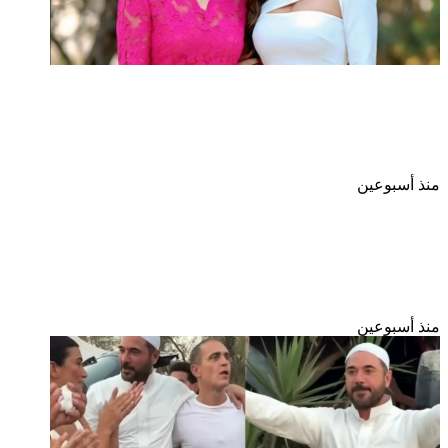
دوللى شاهين اغنية واحشانى يامه اهداء لامى ولكل
الامهات اللى فارقونا
منذ أسبوعين
أبو الليف يوجه نداءً إلى نقابات الفنانين فى مصر
والوطن العربى لا للصمت أمام الإساءة للوسط الفنى
منذ أسبوعين