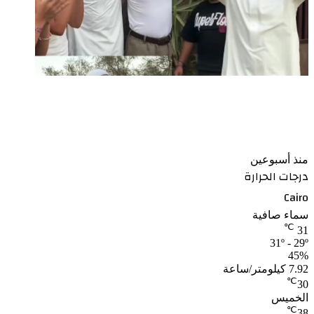
أحمد عز يحتفل بعيد ميلاده الـ 55 فى لوكيشن تصوير
مسلسل الأمير
منذ أسبوعين
درجات الحرارة
Cairo
سماء صافية
℃
31
31º - 29º
45%
7.92 كيلومتر/ساعة
℃
30
الخميس
℃
38