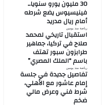
30 مليون يورو سنويا..
فينيسيوس يضع شرطه
أمام ريال مدريد
رياضة
منذ يومين
استقبال تاريخي لمحمد
صلاح في تركيا، جماهير
طرابزون سبور تهتف
باسم “الملك المصري”
رياضة
منذ يومين
تفاصيل جديدة في جلسة
إمام عاشور مع الأهلي،
شرط فني وعرض مالي
ضخم