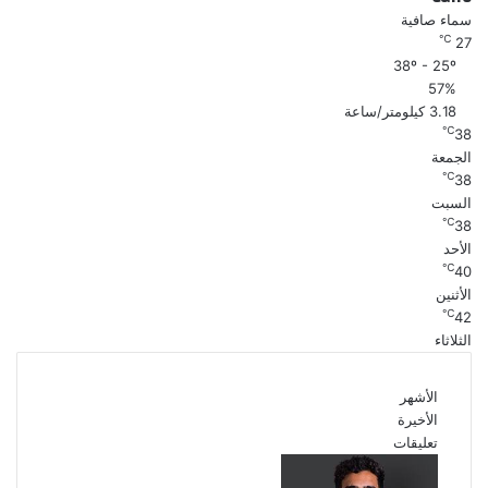
سماء صافية
℃
27
38º - 25º
57%
3.18 كيلومتر/ساعة
℃
38
الجمعة
℃
38
السبت
℃
38
الأحد
℃
40
الأثنين
℃
42
الثلاثاء
الأشهر
الأخيرة
تعليقات
بعد موسم واحد.. الأهلي