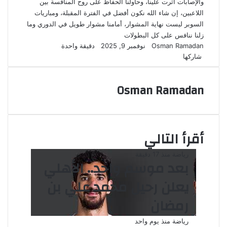
والإصابات أثرت علينا، وحاولنا الحفاظ على روح المنافسة بين
اللاعبين، إن شاء الله نكون أفضل في الفترة المقبلة، ومباريات
السوبر ليست نهاية المشوار، أمامنا مشوار طويل في الدوري وما
زلنا ننافس على كل البطولات
أرسل
Osman Ramadan
نوفمبر 9, 2025
دقيقة واحدة
‫X
لاين
ڤايبر
تيلقرام
لينكدإن
واتساب
‫Pocket
فيسبوك
بينتيريست
‫X
طباعة
لينكدإن
مشاركة
‫Pocket
فيسبوك
بينتيريست
بريدا
Odnoklassniki
شاركها
عبر
إلكترونيا
البريد
Osman Ramadan
أقرأ التالي
رياضة
منذ 17 دقيقة
بعد موسم واحد.. الأهلي
يعلن رحيل محمد علي بن
رمضان
رياضة
منذ يوم واحد