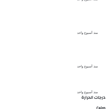
الأهلي يواصل استعداداته للموسم
الجديد بودية لافيينا ويترقب مواجهة
برشلونة
منذ أسبوع واحد
الأهلي يعزز مكانته الاقتصادية
باتفاق طويل الأمد مع إحدى
الشركات بمصر
منذ أسبوع واحد
نجوم الأهلي يحضرون حفل الإعلان
عن الراعي الجديد واسم الاستاد
منذ أسبوع واحد
درجات الحرارة
Cairo