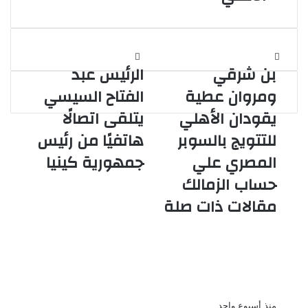
بن
الرئيس
بن شرقي
الرئيس عبد
شرقي
عبد
ومروان
الفتاح
ومروان عطية
الفتاح السيسي
عطية
السيسي
يقودان الأهلي
يتلقى اتصالًا
يقودان
يتلقى
الأهلي
اتصالًا
للتتويج بالسوبر
هاتفيًا من رئيس
للتتويج
هاتفيًا
المصري علي
جمهورية كينيا
بالسوبر
من
المصري
رئيس
حساب الزمالك
علي
جمهورية
مقالات ذات صلة
حساب
كينيا
الزمالك
لاعبو الزمالك يطالبون بحسم موعد
بداية الإعداد والمعسكر قبل انطلاق
الموسم الجديد
منذ أسبوع واحد