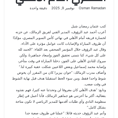
أرسل
Osman Ramadan
نوفمبر 9, 2025
دقيقة واحدة
‫X
لاين
ڤايبر
تيلقرام
لينكدإن
واتساب
‫Pocket
فيسبوك
بينتيريست
بريدا
إلكترونيا
كتب عثمان رمضان شبل
أعرب أحمد عبد الرؤوف، المدير الفني لفريق الزمالك، عن حزنه
لخسارة فريقه أمام الأهلي في نهائي كأس السوبر المصري، مؤكدًا
أن ظروف المباراة والإصابات كانت عوامل مؤثرة على الأداء.
وقال عبد الرؤوف خلال المؤتمر الصحفي بعد اللقاء: “الحمد لله
على كل شيء، كنا نتمنى تحقيق الفوز وإسعاد جماهيرنا، ولكن
مبروك للنادي الأهلي على الفوز، دخلنا المباراة في وقت متأخر،
وإصابة محمد إسماعيل وبعض اللاعبين شكلت عقبة كبيرة لنا.”
وأضاف مدرب الزمالك: “خوان بيزيرا كان من المقرر أن يخوض
شوط واحدا فقط، ومن سوء الحظ استقبلنا هدف قبل نهاية الشوط
في وقت صعب.
وتابع: “هدف الأهلي كان معروفا لن وتحدثنا عنه كثيرا، فهم نفذوه
بفعالية، أكثر ما أحزنني هو جماهير الزمالك، فأنا أعمل في إطار
منظومة النادي وأي طلبات أقدمها للمدير الرياضي لا تكون متاحة
بشكل كامل.”
وأتم عبد الرؤوف حديثه قائلا: “عملنا في ظروف صعبة جدا