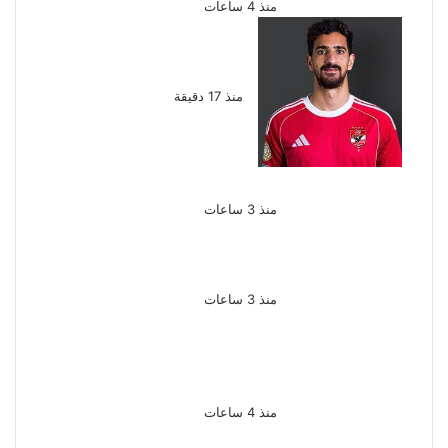
منذ 4 ساعات
بعد موسم واحد.. الأهلي
يعلن رحيل محمد علي بن
رمضان
منذ 17 دقيقة
الملك لير يعود إلى
جمهوره بالقاهرة على
خشبة المسرح القومى
بالعتبة
منذ 3 ساعات
سحر رامى تؤكد أنها لم تعتزل
الفن وكل ما تردد عن ابتعادى
مجرد شائعات
منذ 3 ساعات
الإعدام لقيادي بالجماعة
الإرهابية والمؤبد والمشدد
لشقيقين فى قضية اقتحام
مركز العدوة بالمنيا
منذ 4 ساعات
السجن المشدد 15 عاما لعامل