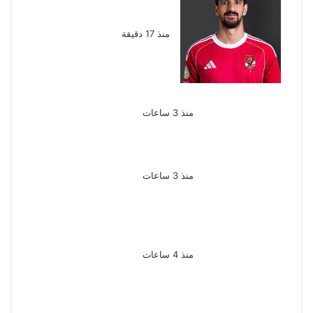
يعلن رحيل محمد علي بن
رمضان
منذ 17 دقيقة
الملك لير يعود إلى
جمهوره بالقاهرة على
خشبة المسرح القومى
بالعتبة
منذ 3 ساعات
سحر رامى تؤكد أنها لم تعتزل
الفن وكل ما تردد عن ابتعادى
مجرد شائعات
منذ 3 ساعات
الإعدام لقيادي بالجماعة
الإرهابية والمؤبد والمشدد
لشقيقين فى قضية اقتحام
مركز العدوة بالمنيا
منذ 4 ساعات
السجن المشدد 15 عاما لعامل
وسائق لاتهامهما بخطف طفل
وهتك عرضه بشبرا الخيمة