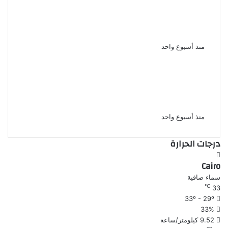
حاول منعه من المخدرات مقتل شاب
على يد شقيقه خلال مشاجرة بينهما
بشبرا الخيمة
منذ أسبوع واحد
الإعدام شنقا لمزارع قتل شقيقه
وابن شقيقه بسبب خلافات الميراث
فى أسيوط
منذ أسبوع واحد
درجات الحرارة
Cairo
سماء صافية
℃
33
33º - 29º
33%
9.52 كيلومتر/ساعة