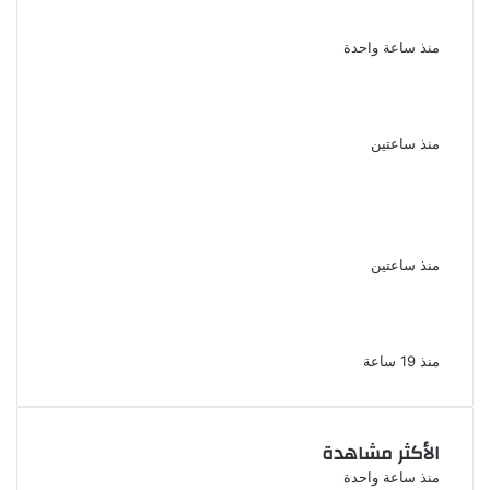
جميلة دخلت القلوب بطيبتها وبساطتها
منذ ساعة واحدة
سقوط 6 عناصر جنائية لقيامهم بغسل 250
مليون جنيه من حصيلة الإتجار بالمخدرات
منذ ساعتين
لزيادة المشاهدات وتحقيق أرباح القبض على
صانعة محتوى فى بتهمة نشر مقاطع خادشة
للحياء فى الإسكندرية
منذ ساعتين
بعد موسم واحد.. الأهلي يعلن رحيل محمد علي بن
رمضان
منذ 19 ساعة
الأكثر مشاهدة
منذ ساعة واحدة