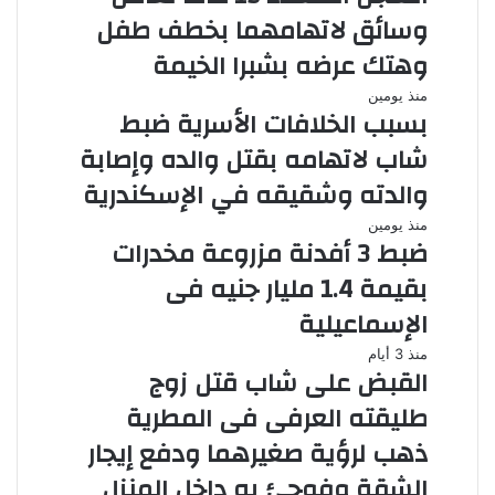
وسائق لاتهامهما بخطف طفل
وهتك عرضه بشبرا الخيمة
منذ يومين
بسبب الخلافات الأسرية ضبط
شاب لاتهامه بقتل والده وإصابة
والدته وشقيقه في الإسكندرية
منذ يومين
ضبط 3 أفدنة مزروعة مخدرات
بقيمة 1.4 مليار جنيه فى
الإسماعيلية
منذ 3 أيام
القبض على شاب قتل زوج
طليقته العرفى فى المطرية
ذهب لرؤية صغيرهما ودفع إيجار
الشقة وفوجئ به داخل المنزل