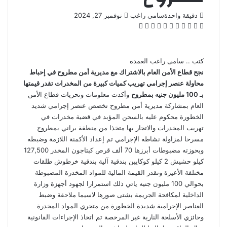
أرسل
دقيقة واحدة
سامي راغب
نوفمبر 27, 2024
‫X
فيسبوك
لينكدإن
بينتيريست
‫Pocket
واتساب
ڤايبر
تيلقرام
لاين
بريدا
إلكترونيا
كتب .. سامى راغب العمده
نجح قطاع الأمن العام بالاشتراك مع مديرية أمن مطروح في إحباط
محاولة عنصر إجرامي تهريب كميات كبيرة من المخدرات تقدر قيمتها
بـ 100 مليون جنيه بمطروح
وأكدت معلومات وتحريات قطاع الأمن
العام بمشاركة مديرية أمن مطروح تخصص عنصر إجرامي شديد
الخطورة محكوم عليه بالسحن المؤبد في قضية مخدرات في
تهريب المخدرات والاتجار بها متخذا من منطقة براني بمطروح
مسرحا لمزاولة نشاطه الإجرامي تم إعداد الأكمنة اللازمة وضبطه
وبحوزته مضبوطات أبرزها 70 ألف قرص كبتاجون المخدر 127,500
كيلو حشيش 2 كيلو كوكايين بندقية آلية بندقية خرطوش طلقات
مختلفة الأعيرة وتقدر القيمة المالية للمواد المخدرة المضبوطة
بحوالي 100 مليون جنيه ياتي ذلك استمرارا لجهود أجهزة وزارة
الداخلية لمكافحة الجريمة بشتى صورها لاسيما ملاحقة وضبط
العناصر الإجرامية شديدة الخطورة من متجري المواد المخدرة
وحائزي الأسلحة النارية غير المرخصة تم اتخاذ الإجراءات القانونية