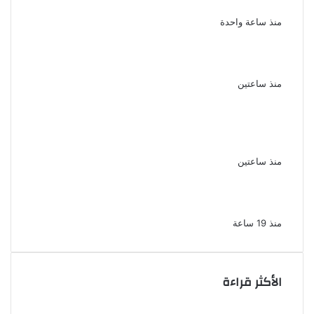
جميلة دخلت القلوب بطيبتها وبساطتها
منذ ساعة واحدة
سقوط 6 عناصر جنائية لقيامهم بغسل 250
مليون جنيه من حصيلة الإتجار بالمخدرات
منذ ساعتين
لزيادة المشاهدات وتحقيق أرباح القبض على
صانعة محتوى فى بتهمة نشر مقاطع خادشة
للحياء فى الإسكندرية
منذ ساعتين
بعد موسم واحد.. الأهلي يعلن رحيل محمد علي بن
رمضان
منذ 19 ساعة
الأكثر قراءة
الذكرى الخامسة لرحيل دلال عبد العزيز فنانة