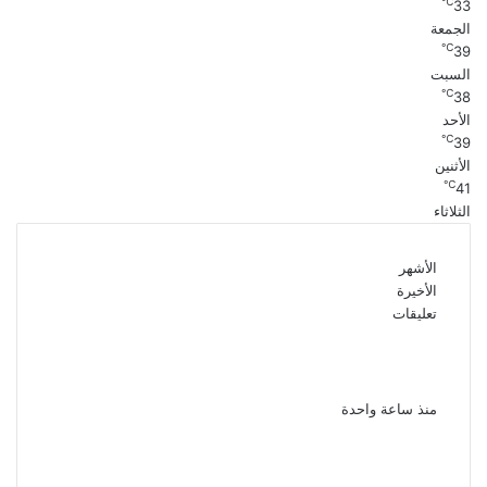
℃
33
الجمعة
℃
39
السبت
℃
38
الأحد
℃
39
الأثنين
℃
41
الثلاثاء
الأشهر
الأخيرة
تعليقات
الذكرى الـ 15 لرحيل المطرب حسن الأسمر أحد أبرز
نجوم الأغنية الشعبية فى مصر والوطن العربى
منذ ساعة واحدة
الذكرى الخامسة لرحيل دلال عبد العزيز فنانة
جميلة دخلت القلوب بطيبتها وبساطتها