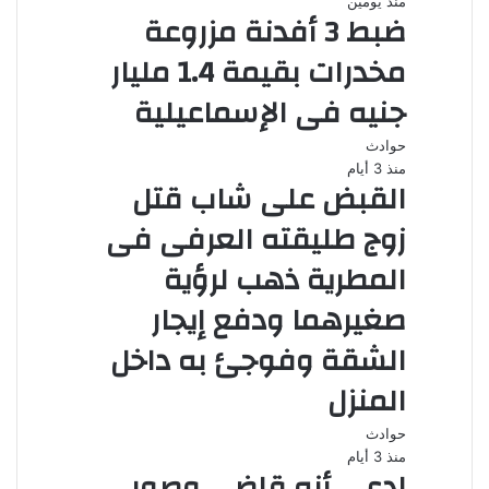
منذ يومين
ضبط 3 أفدنة مزروعة
مخدرات بقيمة 1.4 مليار
جنيه فى الإسماعيلية
حوادث
منذ 3 أيام
القبض على شاب قتل
زوج طليقته العرفى فى
المطرية ذهب لرؤية
صغيرهما ودفع إيجار
الشقة وفوجئ به داخل
المنزل
حوادث
منذ 3 أيام
ادعى أنه قاضى وصور