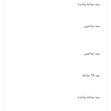
منذ ساعة واحدة
سقوط 6 عناصر جنائية لقيامهم بغسل 250
مليون جنيه من حصيلة الإتجار بالمخدرات
منذ ساعتين
لزيادة المشاهدات وتحقيق أرباح القبض على
صانعة محتوى فى بتهمة نشر مقاطع خادشة
للحياء فى الإسكندرية
منذ ساعتين
بعد موسم واحد.. الأهلي يعلن رحيل محمد علي بن
رمضان
منذ 19 ساعة
الذكرى الـ 15 لرحيل المطرب حسن الأسمر أحد أبرز
نجوم الأغنية الشعبية فى مصر والوطن العربى
منذ ساعة واحدة
الذكرى الخامسة لرحيل دلال عبد العزيز فنانة