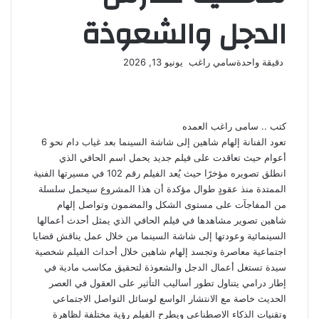
الدجل والشعوذة
أرسل
دقيقة واحدة
سامي راغب
يونيو 13, 2026
‫X
فيسبوك
لينكدإن
لاين
ڤايبر
‫Pocket
واتساب
تيلقرام
بينتيريست
بريدا
إلكترونيا
كتب .. سامى راغب العمده
تعود الفنانة إلهام شاهين إلى شاشة السينما بعد غياب دام نحو 6
أعوام حيث تعاقدت على فيلم جديد يحمل اسم الحافي الذي
انطلق تصويره مؤخرًا حيث يُعد الفيلم رقم 102 في مسيرتها الفنية
الممتدة منذ عقودٍ طوال مؤكدة أن هذا المشروع سيحمل سلسلة
من المفاجآت على مستوى الشكل والمضمون وتواصل إلهام
شاهين تصوير مشاهدها في فيلم الحافي الذي يمثل أحدث أعمالها
السينمائية وعودتها إلى شاشة السينما من خلال عمل يناقش قضايا
اجتماعية معاصرة وتجسد إلهام شاهين خلال أحداث الفيلم شخصية
سيدة تستغل أعمال الدجل والشعوذة لتحقيق مكاسب مادية في
إطار درامي يتناول تطور أساليب التأثير على العقول في العصر
الحديث خاصة مع الانتشار الواسع لوسائل التواصل الاجتماعي
وتقنيات الذكاء الاصطناعي ويطرح الفيلم رؤية مختلفة لظاهرة