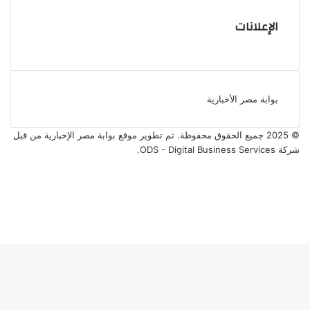
الإعلانات
بوابة مصر الأخبارية
© 2025 جميع الحقوق محفوظة. تم تطوير موقع بوابة مصر الإخبارية من قبل
شركة ODS - Digital Business Services
.
فيسبوك
‫X
‫YouTube
انستقرام
‫X
ڤايبر
فيسبوك
واتساب
تيلقرام
ر
لذهاب
لى
لأعلى