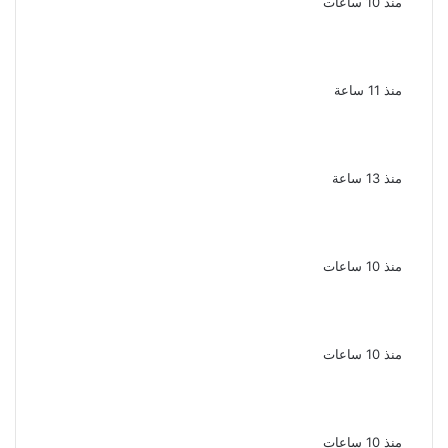
منذ 10 ساعات
ضبط 3 أفدنة مزروعة مخدرات بقيمة 1.4 مليار
جنيه فى الإسماعيلية
منذ 11 ساعة
ضبط 7 متهمين بتهمة حجب السجائر المهربة
تمهيدًا لبيعها
منذ 13 ساعة
بعد 38 عاماً نادية مصطفى تكتشف سرقة
أغنيتى جانا وسلامات مكنتش أعرف
منذ 10 ساعات
بسبب الخلافات الأسرية ضبط شاب لاتهامه بقتل
والده وإصابة والدته وشقيقه في الإسكندرية
منذ 10 ساعات
إحالة أوراق المذيعة سارة خليفة و12 متهمًا
آخرين إلى المفتى فى قضية المخدرات الكبرى
منذ 10 ساعات