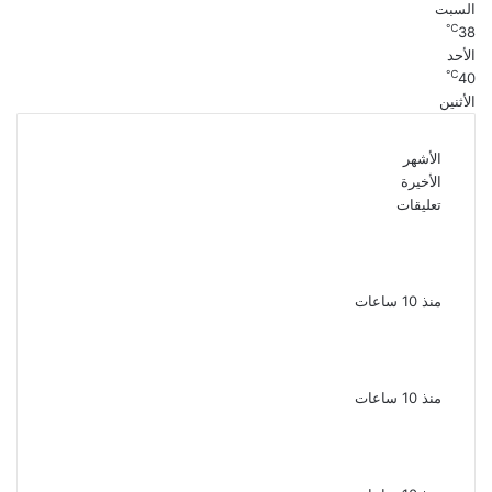
السبت
℃
38
الأحد
℃
40
الأثنين
الأشهر
الأخيرة
تعليقات
بعد 38 عاماً نادية مصطفى تكتشف سرقة
أغنيتى جانا وسلامات مكنتش أعرف
منذ 10 ساعات
بسبب الخلافات الأسرية ضبط شاب لاتهامه بقتل
والده وإصابة والدته وشقيقه في الإسكندرية
منذ 10 ساعات
إحالة أوراق المذيعة سارة خليفة و12 متهمًا
آخرين إلى المفتى فى قضية المخدرات الكبرى