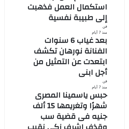
استكمال العمل فذهبت
إلى طبيبة نفسية
فن
منذ 7 أيام
بعد غياب 6 سنوات
الفنانة نورهان تكشف
ابتعدت عن التمثيل من
أجل ابنى
فن
منذ 7 أيام
حبس ياسمينا المصرى
شهرًا وتغريمها 15 ألف
جنيه فى قضية سب
وقذف اشرف زكى نقيب