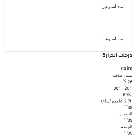
منذ أسبوعين
أحمد عز يحتفل بعيد ميلاده الـ 55
فى لوكيشن تصوير مسلسل الأمير
منذ أسبوعين
درجات الحرارة
Cairo
سماء صافية
℃
26
38º - 26º
69%
2.71 كيلومتر/ساعة
℃
38
الخميس
℃
39
الجمعة
℃
39