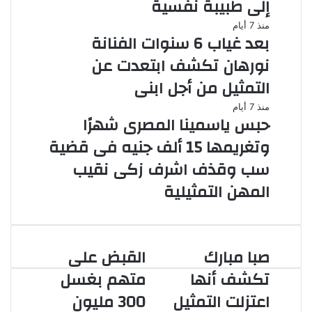
إلى طبيبة نفسية
منذ 7 أيام
بعد غياب 6 سنوات الفنانة
نورهان تكشف ابتعدت عن
التمثيل من أجل ابنى
منذ 7 أيام
حبس ياسمينا المصرى شهرًا
وتغريمها 15 ألف جنيه فى قضية
سب وقذف اشرف زكى نقيب
المهن التمثيلية
صبا مبارك
القبض على
صبا
القبض
مبارك
على
تكشف أنها
متهم بغسل
تكشف
متهم
اعتزلت التمثيل
300 مليون
أنها
بغسل
اعتزلت
300