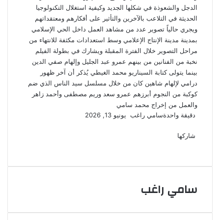
الدجل والشعوذة في شكلها الجديد وكيفية استغلال التكنولوجيا
الحديثة في التلاعب بالآخرين والتأثير على أفكارهم ومعتقداتهم
ويجري حالياً تصوير عدد من مشاهد العمل داخل الحي الإسلامي
بمدينة مدينة الإنتاج الإعلامي وسط استعدادات مكثفة للانتهاء من
مراحل التصوير خلال الفترة المقبلة ويشارك في بطولة الفيلم
نخبة من الفنانين من بينهم عمرو عبد الجليل وإلهام صفي الدين
بينما يتولى كتابة السيناريو محمد الغيطي يُذكر أن آخر ظهور
درامي لإلهام شاهين كان من خلال مسلسل سيد الناس الذي ضم
كوكبة من النجوم أبرزهم عمرو سعد وريم مصطفى وأحمد زاهر
والعمل من إخراج محمد سامي
أرسل
دقيقة واحدة
سامي راغب
يونيو 13, 2026
‫X
فيسبوك
لينكدإن
لاين
ڤايبر
‫Pocket
واتساب
تيلقرام
بينتيريست
بريدا
إلكترونيا
شاركها
‫X
فيسبوك
لينكدإن
طباعة
بينتيريست
‫Pocket
مشاركة
Odnoklassniki
عبر
البريد
سامي راغب