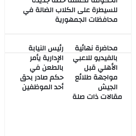
الحكومة تكشف خطة جديدة
للسيطرة على الكلاب الضالة في
محافظات الجمهورية
محاضرة نهائية
رئيس النيابة
محاضرة
رئيس
نهائية
النيابة
بالفيديو للاعبي
الإدارية يأمر
بالفيديو
الإدارية
الأهلي قبل
بالطعن في
للاعبي
يأمر
الأهلي
بالطعن
مواجهة طلائع
حكم صادر بحق
قبل
في
الجيش
أحد الموظفين
مواجهة
حكم
طلائع
صادر
مقالات ذات صلة
الجيش
بحق
أحد
الرئيس عبد الفتاح السيسي يتابع
الموظفين
الموقف التنفيذي لمشروع أرشفة
ورقمنة تراث الإذاعة والتلفزيون