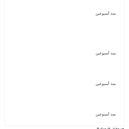
المصري
منذ أسبوعين
مليون جنيه غرامة و الحبس لمزاولي
السمسرة دون ترخيص أو التسجيل
القانوني
منذ أسبوعين
قرار جمهوري بالإفراج عن عدد من
السجناء وفق ضوابط قانونية
منذ أسبوعين
الأرصاد تكشف موعد تراجع الحرارة
بعد الارتفاع المؤقت
منذ أسبوعين