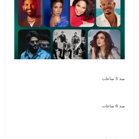
نجوم الطرب يشعلون ليالى الساحل الشمالى
صيف 2026 ينبض بالحياة
منذ 5 ساعات
بعد سداده 486 ألف جنيه إخلاء سبيل إبراهيم
سعيد فى قضية متجمد نفقة طليقته
منذ 6 ساعات
القبض على سيدة بتهمة إدارة صفحة على
مواقع التواصل للترويج للأعمال المنافية للآداب
فى الإسكندرية