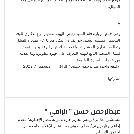
موقع متميز وإمكانات ضخمة تؤهلها للقيام بدور الريادة في هذا
المجال.
ع
وفي ختام الزيارة قام السيد رئيس الهيئة بتقديم درعٍ تذكاري للوفد
البلجيكي تسلمه السيد، جوزيف دي بيكر، معربًا عن تقديره للهيئة
وتطلعه للتعاون المشترك، وأعقب ذلك قيام الوفد بجولة تفقدية
لميناء السخنة التابع للهيئة للتعرف على جهود تطويره وما يقدمه
من خدمات للتجارة العالمية.
تابع
أرسل
دقيقة واحدة
عبدالرحمن حسن " آلراقي "
ديسمبر 1, 2022
‫X
فيسبوك
لينكدإن
لاين
ڤايبر
‫Pocket
واتساب
تيلقرام
بينتيريست
على
بريدا
X
إلكترونيا
شاركها
‫X
فيسبوك
لينكدإن
طباعة
بينتيريست
‫Pocket
مشاركة
Odnoklassniki
عبر
البريد
عبدالرحمن حسن " آلراقي "
مستشار إعلامي/ رئيس تحرير جريدة بوابة مصر الإخبارية/ مقدم
إذاعي وتليفزيوني/ معلق صوتي/ مستشار الإعلام بحلف مصر
لحقوق الإنسان.