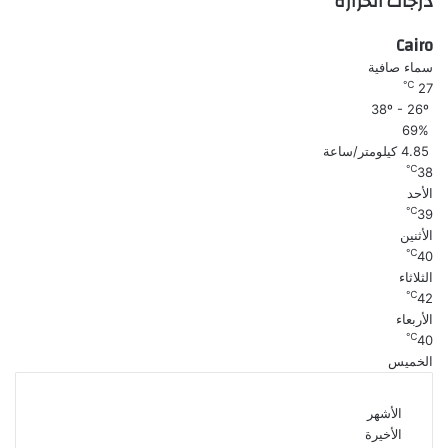
درجات الحرارة
Cairo
سماء صافية
℃
27
38º - 26º
69%
4.85 كيلومتر/ساعة
℃
38
الأحد
℃
39
الأثنين
℃
40
الثلاثاء
℃
42
الأربعاء
℃
40
الخميس
الأشهر
الأخيرة