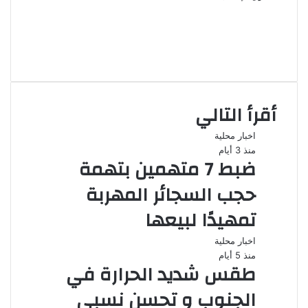
موقع
الويب
فيسبوك
‫X
انستقرام
أقرأ التالي
اخبار محلية
منذ 3 أيام
ضبط 7 متهمين بتهمة
حجب السجائر المهربة
تمهيدًا لبيعها
اخبار محلية
منذ 5 أيام
طقس شديد الحرارة في
الجنوب و تحسن نسبي