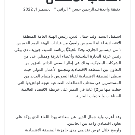
تابع
أرسل
دقيقة واحدة
عبدالرحمن حسن " آلراقي "
ديسمبر 1, 2022
‫X
فيسبوك
لينكدإن
لاين
ڤايبر
‫Pocket
واتساب
تيلقرام
بينتيريست
على
بريدا
X
إلكترونيا
استقبل السيد، وليد جمال الدين، رئيس الهيئة العامة للمنطقة
الاقتصادية لقناة السويس ولفيفٌ من قيادات الهيئة اليوم الخميس
١ من ديسمبر الجاري، وفدًا بلجيكيًّا برئاسة السيد، جوزيف دي بيكر،
رئيس غرفة التجارة البلجيكية وأعضاء الغرفة وممثلي عدد من
الشركات البلجيكية، وذلك في إطار السعي الدائم للتعزيز من
التعاون بين المنطقة الاقتصادية ومجتمع الأعمال الدولي حيث
تحظى المنطقة الاقتصادية لقناة السويس باهتمام العديد من
المستثمرين في مختلف القطاعات الصناعية نتيجة لجاهزيتها التي
جعلت منها مركزًا غاية في التميز على خريطة الاقتصاد العالمية
للصناعات والخدمات البحرية.
وقد أعرب وليد جمال الدين عن سعادته بهذا اللقاء الذي يؤكد على
تعاون اقتصادي واعد بين الجانبين.
واوضح خلال عرض تقديمي مدى جاهزية المنطقة الاقتصادية