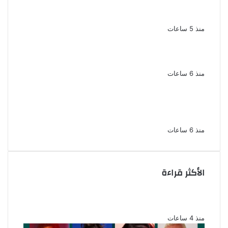
نجوم الطرب يشعلون ليالى الساحل الشمالى
صيف 2026 ينبض بالحياة
منذ 5 ساعات
بعد سداده 486 ألف جنيه إخلاء سبيل إبراهيم
سعيد فى قضية متجمد نفقة طليقته
منذ 6 ساعات
القبض على سيدة بتهمة إدارة صفحة على
مواقع التواصل للترويج للأعمال المنافية للآداب
فى الإسكندرية
منذ 6 ساعات
الأكثر قراءة
ناقد موسيقي: شيرين عبد الوهاب لا تزال تمتلك
مقومات النجاح
منذ 4 ساعات