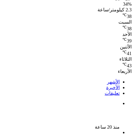
34%
2.3 كيلومتر/ساعة
℃
38
السبت
℃
38
الأحد
℃
39
الأثنين
℃
41
الثلاثاء
℃
43
الأربعاء
الأشهر
الأخيرة
تعليقات
الذكرى الـ 15 لرحيل المطرب حسن الأسمر أحد أبرز نجوم
الأغنية الشعبية فى مصر والوطن العربى
منذ 20 ساعة