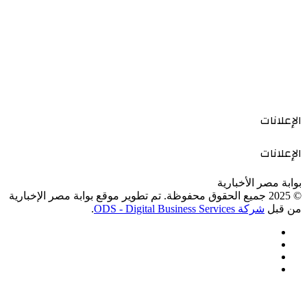
الإعلانات
الإعلانات
بوابة مصر الأخبارية
© 2025 جميع الحقوق محفوظة. تم تطوير موقع بوابة مصر الإخبارية
من قبل
شركة ODS - Digital Business Services
.
فيسبوك
‫X
‫YouTube
انستقرام
‫X
زر
ڤايبر
تيلقرام
واتساب
فيسبوك
الذهاب