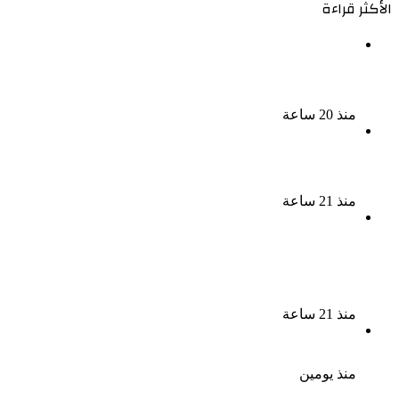
الأكثر قراءة
الذكرى الخامسة لرحيل دلال عبد العزيز فنانة جميلة دخلت
القلوب بطيبتها وبساطتها
منذ 20 ساعة
سقوط 6 عناصر جنائية لقيامهم بغسل 250 مليون جنيه
من حصيلة الإتجار بالمخدرات
منذ 21 ساعة
لزيادة المشاهدات وتحقيق أرباح القبض على صانعة
محتوى فى بتهمة نشر مقاطع خادشة للحياء فى
الإسكندرية
منذ 21 ساعة
بعد موسم واحد.. الأهلي يعلن رحيل محمد علي بن رمضان
منذ يومين