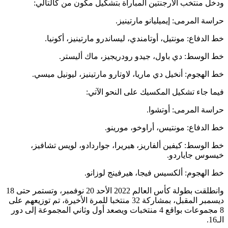
ودخل منتخب الأرجنتين المباراة بتشكيل مكون من كالتالي:
حراسة المرمى: إيميليانو مارتينيز.
خط الدفاع: مونتيل، أوتامندي، ليساندرو مارتينيز، أكونيا.
خط الوسط: دي باول، جيدو رودريجيز، ماك أليستر.
خط الهجوم: أنخيل دي ماريا، لاوتارو مارتينيز، ليونيل ميسي.
فيما جاء تشكيل المكسيك على النحو الآتي:
حراسة المرمى: أوتشوا.
خط الدفاع: مونتيس، أراوخو، مورينو.
خط الوسط: كيفين ألفاريز، هيريرا، جواردادو، لويس تشافيز،
خيسوس جاياردو.
خط الهجوم: ألكسيس فيجا، هيرفينج لوزانو.
وانطلقت بطولة كأس العالم 2022 الأحد 20 نوفمبر، وتستمر حتى 18
ديسمبر المقبل، بمشاركة 32 منتخبا للمرة الأخيرة، تم توزيعهم على
8 مجموعات بواقع 4 منتخبات ويصعد أول وثاني المجموعة إلى دور
الـ16.