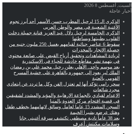
السبت, أغسطس 8 2026
أخبار عاجلة
الذكرى الـ 15 لرحيل المطرب حسن الأسمر أحد أبرز نجوم
الأغنية الشعبية فى مصر والوطن العربى
الذكرى الخامسة لرحيل دلال عبد العزيز فنانة جميلة دخلت
القلوب بطيبتها وبساطتها
سقوط 6 عناصر جنائية لقيامهم بغسل 250 مليون جنيه من
حصيلة الإتجار بالمخدرات
لزيادة المشاهدات وتحقيق أرباح القبض على صانعة محتوى
فى بتهمة نشر مقاطع خادشة للحياء فى الإسكندرية
بعد موسم واحد.. الأهلي يعلن رحيل محمد علي بن رمضان
الملك لير يعود إلى جمهوره بالقاهرة على خشبة المسرح
القومى بالعتبة
سحر رامى تؤكد أنها لم تعتزل الفن وكل ما تردد عن ابتعادى
مجرد شائعات
الإعدام لقيادي بالجماعة الإرهابية والمؤبد والمشدد لشقيقين
فى قضية اقتحام مركز العدوة بالمنيا
السجن المشدد 15 عاما لعامل وسائق لاتهامهما بخطف طفل
وهتك عرضه بشبرا الخيمة
بعد 38 عاماً نادية مصطفى تكتشف سرقة أغنيتى جانا
وسلامات مكنتش أعرف
القائمة