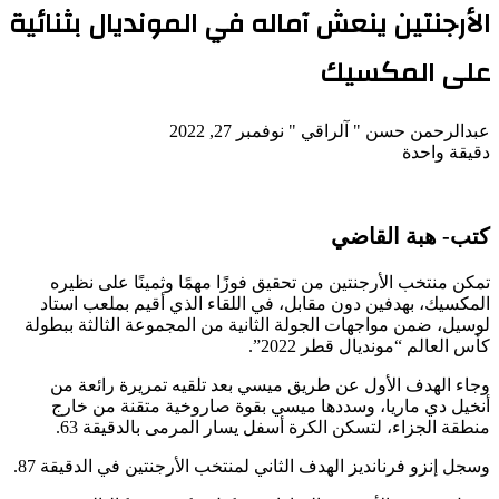
الأرجنتين ينعش آماله في المونديال بثنائية
على المكسيك
تابع
أرسل
عبدالرحمن حسن " آلراقي "
نوفمبر 27, 2022
على
بريدا
دقيقة واحدة
X
‫Pocket
‫X
لاين
ڤايبر
تيلقرام
لينكدإن
واتساب
فيسبوك
بينتيريست
إلكترونيا
كتب- هبة القاضي
تمكن منتخب الأرجنتين من تحقيق فوزًا مهمًا وثمينًا على نظيره
المكسيك، بهدفين دون مقابل، في اللقاء الذي أقيم بملعب استاد
لوسيل، ضمن مواجهات الجولة الثانية من المجموعة الثالثة ببطولة
كأس العالم “مونديال قطر 2022”.
وجاء الهدف الأول عن طريق ميسي بعد تلقيه تمريرة رائعة من
أنخيل دي ماريا، وسددها ميسي بقوة صاروخية متقنة من خارج
منطقة الجزاء، لتسكن الكرة أسفل يسار المرمى بالدقيقة 63.
وسجل إنزو فرنانديز الهدف الثاني لمنتخب الأرجنتين في الدقيقة 87.