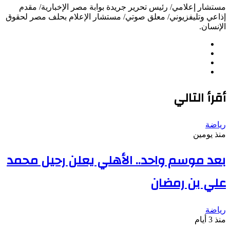
مستشار إعلامي/ رئيس تحرير جريدة بوابة مصر الإخبارية/ مقدم
إذاعي وتليفزيوني/ معلق صوتي/ مستشار الإعلام بحلف مصر لحقوق
الإنسان.
موقع
فيسبوك
الويب
‫X
انستقرام
أقرأ التالي
رياضة
منذ يومين
بعد موسم واحد.. الأهلي يعلن رحيل محمد
علي بن رمضان
رياضة
منذ 3 أيام