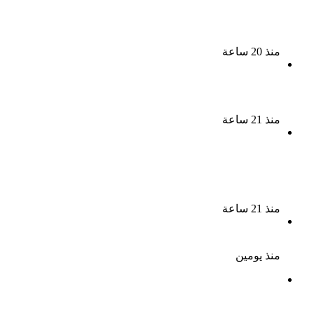
الذكرى الخامسة لرحيل دلال عبد العزيز فنانة جميلة دخلت
القلوب بطيبتها وبساطتها
منذ 20 ساعة
سقوط 6 عناصر جنائية لقيامهم بغسل 250 مليون جنيه
من حصيلة الإتجار بالمخدرات
منذ 21 ساعة
لزيادة المشاهدات وتحقيق أرباح القبض على صانعة
محتوى فى بتهمة نشر مقاطع خادشة للحياء فى
الإسكندرية
منذ 21 ساعة
بعد موسم واحد.. الأهلي يعلن رحيل محمد علي بن رمضان
منذ يومين
الذكرى الـ 15 لرحيل المطرب حسن الأسمر أحد أبرز نجوم