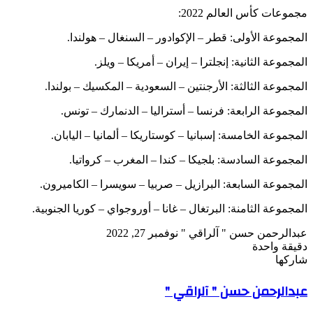
مجموعات كأس العالم 2022:
المجموعة الأولى: قطر – الإكوادور – السنغال – هولندا.
المجموعة الثانية: إنجلترا – إيران – أمريكا – ويلز.
المجموعة الثالثة: الأرجنتين – السعودية – المكسيك – بولندا.
المجموعة الرابعة: فرنسا – أستراليا – الدنمارك – تونس.
المجموعة الخامسة: إسبانيا – كوستاريكا – ألمانيا – اليابان.
المجموعة السادسة: بلجيكا – كندا – المغرب – كرواتيا.
المجموعة السابعة: البرازيل – صربيا – سويسرا – الكاميرون.
المجموعة الثامنة: البرتغال – غانا – أوروجواي – كوريا الجنوبية.
تابع
أرسل
عبدالرحمن حسن " آلراقي "
نوفمبر 27, 2022
على
بريدا
دقيقة واحدة
X
‫Pocket
‫X
لاين
ڤايبر
تيلقرام
لينكدإن
واتساب
فيسبوك
بينتيريست
إلكترونيا
شاركها
Odnoklassniki
‫Pocket
‫X
طباعة
لينكدإن
فيسبوك
مشاركة
بينتيريست
عبدالرحمن حسن " آلراقي "
عبر
البريد