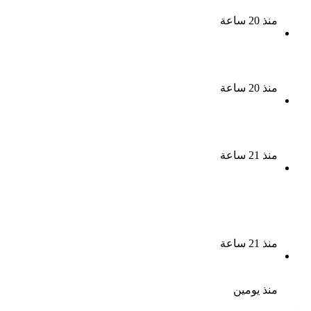
الأغنية الشعبية فى مصر والوطن العربى
منذ 20 ساعة
الذكرى الخامسة لرحيل دلال عبد العزيز فنانة جميلة دخلت
القلوب بطيبتها وبساطتها
منذ 20 ساعة
سقوط 6 عناصر جنائية لقيامهم بغسل 250 مليون جنيه
من حصيلة الإتجار بالمخدرات
منذ 21 ساعة
لزيادة المشاهدات وتحقيق أرباح القبض على صانعة
محتوى فى بتهمة نشر مقاطع خادشة للحياء فى
الإسكندرية
منذ 21 ساعة
بعد موسم واحد.. الأهلي يعلن رحيل محمد علي بن رمضان
منذ يومين