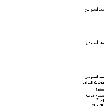
منذ أسبوعين
الأهلي يواصل استعداداته للموسم الجديد بودية
لافيينا ويترقب مواجهة برشلونة
منذ أسبوعين
الأهلي يعزز مكانته الاقتصادية باتفاق طويل الأمد مع
إحدى الشركات بمصر
منذ أسبوعين
درجات الحرارة
Cairo
سماء صافية
℃
34
38º - 28º