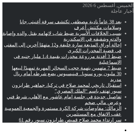
الخميس, أغسطس 6 2026
أخبار عاجلة
بعد 38 عاماً نادية مصطفى تكتشف سرقة أغنيتى جانا
وسلامات مكنتش أعرف
بسبب الخلافات الأسرية ضبط شاب لاتهامه بقتل والده وإصابة
والدته وشقيقه في الإسكندرية
إحالة أوراق المذيعة سارة خليفة و12 متهمًا آخرين إلى المفتى
فى قضية المخدرات الكبرى
ضبط 3 أفدنة مزروعة مخدرات بقيمة 1.4 مليار جنيه فى
الإسماعيلية
ضبط 7 متهمين بتهمة حجب السجائر المهربة تمهيدًا لبيعها
30 مليون يورو سنويا.. فينيسيوس يضع شرطه أمام ريال
مدريد
استقبال تاريخي لمحمد صلاح في تركيا، جماهير طرابزون
سبور تهتف باسم “الملك المصري”
تفاصيل جديدة في جلسة إمام عاشور مع الأهلي، شرط فني
وعرض مالي ضخم
الزمالك: مفاوضات شركة الكرة مستمرة والجمعية العمومية
عقب الاتفاق مع المستثمرين
سر ارتداء محمد صلاح قميص طرابزون سبور رقم 61
القائمة