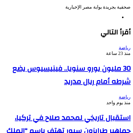
صحفية بجريدة بوابة مصر الإخبارية
موقع
الويب
أقرأ التالي
رياضة
منذ 23 ساعة
30 مليون يورو سنويا.. فينيسيوس يضع
شرطه أمام ريال مدريد
رياضة
منذ يوم واحد
استقبال تاريخي لمحمد صلاح في تركيا،
جماهير طرابزون سبور تهتف باسم “الملك