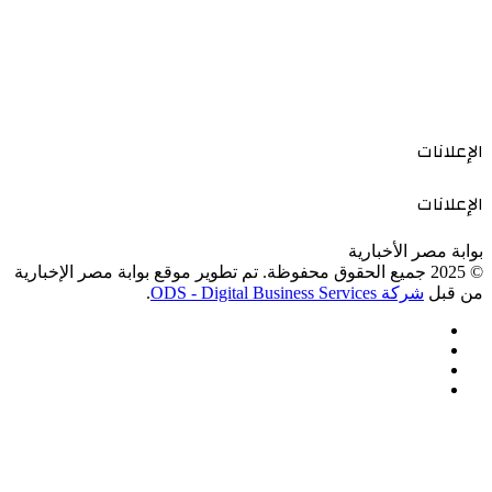
الإعلانات
الإعلانات
بوابة مصر الأخبارية
© 2025 جميع الحقوق محفوظة. تم تطوير موقع بوابة مصر الإخبارية
من قبل
شركة ODS - Digital Business Services
.
فيسبوك
‫X
‫YouTube
انستقرام
‫X
زر
ڤايبر
تيلقرام
واتساب
فيسبوك
الذهاب
إلى
الأعلى