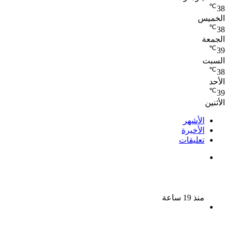
℃
38
الخميس
℃
38
الجمعة
℃
39
السبت
℃
38
الأحد
℃
39
الأثنين
الأشهر
الأخيرة
تعليقات
بعد 38 عاماً نادية مصطفى تكتشف سرقة أغنيتى جانا
وسلامات مكنتش أعرف
منذ 19 ساعة
بسبب الخلافات الأسرية ضبط شاب لاتهامه بقتل والده