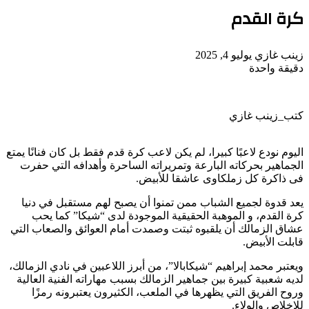
كرة القدم
أرسل
زينب غازي
يوليو 4, 2025
بريدا
دقيقة واحدة
‫Pocket
‫X
لاين
ڤايبر
تيلقرام
لينكدإن
واتساب
فيسبوك
بينتيريست
إلكترونيا
كتب_زينب غازي
اليوم نودع لاعبًا كبيرا، لم يكن لاعب كرة قدم فقط بل كان فنانًا يمتع
الجماهير بحركاته البارعة وتمريراته الساحرة وأهدافه التي حفرت
فى ذاكرة كل زملكاوى عاشقا للأبيض.
يعد قدوة لجميع الشباب ممن تمنوا أن يصبح لهم مستقبل في دنيا
كرة القدم، و الموهبة الحقيقية الموجودة لدى “شيكا” كما يحب
عشاق الزمالك أن يلقبوه ثبتت وصمدت أمام العوائق والصعاب التي
قابلت الأبيض.
ويعتبر محمد إبراهيم “شيكابالا”، من أبرز اللاعبين في نادي الزمالك،
لديه شعبية كبيرة بين جماهير الزمالك بسبب مهاراته الفنية العالية
وروح الفريق التي يظهرها في الملعب، الكثيرون يعتبرونه رمزًا
للإخلاص والولاء.