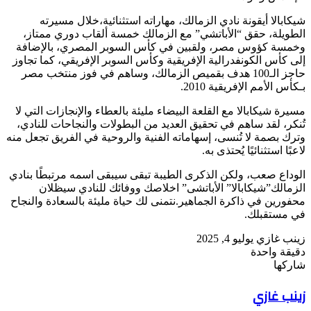
شيكابالا أيقونة نادي الزمالك، مهاراته استثنائية،خلال مسيرته
الطويلة، حقق “الأباتشي” مع الزمالك خمسة ألقاب دوري ممتاز،
وخمسة كؤوس مصر، ولقبين في كأس السوبر المصري، بالإضافة
إلى كأس الكونفدرالية الإفريقية وكأس السوبر الإفريقي، كما تجاوز
حاجز الـ100 هدف بقميص الزمالك، وساهم في فوز منتخب مصر
بـكأس الأمم الإفريقية 2010.
مسيرة شيكابالا مع القلعة البيضاء مليئة بالعطاء والإنجازات التي لا
تُنكر، لقد ساهم في تحقيق العديد من البطولات والنجاحات للنادي،
وترك بصمة لا تُنسى، إسهاماته الفنية والروحية في الفريق تجعل منه
لاعبًا استثنائيًا يُحتذى به.
الوداع صعب، ولكن الذكرى الطيبة تبقى سيبقى اسمه مرتبطًا بنادي
الزمالك”شيكابالا” الأباتشى” اخلاصك ووفائك للنادي سيظلان
محفورين في ذاكرة الجماهير.نتمنى لك حياة مليئة بالسعادة والنجاح
في مستقبلك.
أرسل
زينب غازي
يوليو 4, 2025
بريدا
دقيقة واحدة
‫Pocket
‫X
لاين
ڤايبر
تيلقرام
لينكدإن
واتساب
فيسبوك
بينتيريست
إلكترونيا
شاركها
Odnoklassniki
‫Pocket
‫X
طباعة
لينكدإن
فيسبوك
مشاركة
بينتيريست
زينب غازي
عبر
البريد