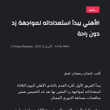
رياضة
الأهلي يبدأ استعداداته لمواجهة زد
دون راحة
أرسل
دقيقة واحدة
أبريل 9, 2024
Osman Ramadan
بريدا
إلكترونيا
‫Pocket
‫X
لاين
ڤايبر
تيلقرام
لينكدإن
واتساب
فيسبوك
بينتيريست
كتب عثمان رمضان شبل
يبدأ الفريق الأول لكرة القدم بالنادي الأهلي اليوم الثلاثاء
استعداداته لمواجهة زد المقرر بها بعد غد الخميس ضمن
منافسات مسابقة الدوري الممتاز.
ورفض كولر المدير الفني للفريق منح اللاعبين راحة سلبية