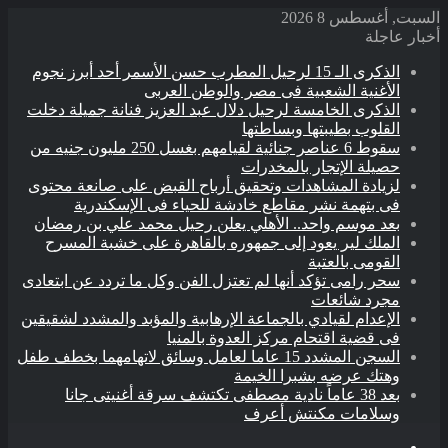
السبت, أغسطس 8 2026
أخبار عاجلة
الذكرى الـ 15 لرحيل المطرب حسن الأسمر أحد أبرز نجوم
الأغنية الشعبية فى مصر والوطن العربى
الذكرى الخامسة لرحيل دلال عبد العزيز فنانة جميلة دخلت
القلوب بطيبتها وبساطتها
سقوط 6 عناصر جنائية لقيامهم بغسل 250 مليون جنيه من
حصيلة الإتجار بالمخدرات
لزيادة المشاهدات وتحقيق أرباح القبض على صانعة محتوى
فى بتهمة نشر مقاطع خادشة للحياء فى الإسكندرية
بعد موسم واحد.. الأهلي يعلن رحيل محمد علي بن رمضان
الملك لير يعود إلى جمهوره بالقاهرة على خشبة المسرح
القومى بالعتبة
سحر رامى تؤكد أنها لم تعتزل الفن وكل ما تردد عن ابتعادى
مجرد شائعات
الإعدام لقيادي بالجماعة الإرهابية والمؤبد والمشدد لشقيقين
فى قضية اقتحام مركز العدوة بالمنيا
السجن المشدد 15 عاما لعامل وسائق لاتهامهما بخطف طفل
وهتك عرضه بشبرا الخيمة
بعد 38 عاماً نادية مصطفى تكتشف سرقة أغنيتى جانا
وسلامات مكنتش أعرف
القائمة