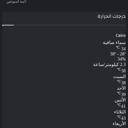
منذ أسبوعين
درجات الحرارة
Cairo
سماء صافية
℃
34
38º - 28º
34%
2.3 كيلومتر/ساعة
℃
38
السبت
℃
38
الأحد
℃
39
الأثنين
℃
41
الثلاثاء
℃
43
الأربعاء