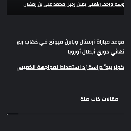
 موسم واحد.. الأهلي يعلن رحيل محمد علي بن رمضان
موعد
موعد مباراة آرسنال وبايرن ميونخ في ذهاب ربع
مباراة
نهائي دوري أبطال أوروبا
آرسنال
وبايرن
ميونخ
كولر
كولر يبدأ دراسة زد استعدادا لمواجهة الخميس
في
يبدأ
ذهاب
دراسة
ربع
زد
نهائي
استعدادا
دوري
لمواجهة
أبطال
مقالات ذات صلة
الخميس
أوروبا