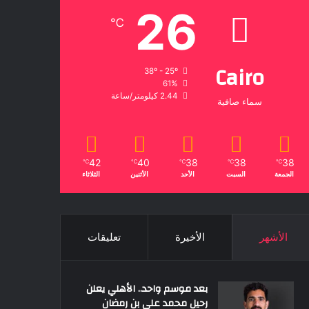
26
℃
Cairo
38º - 25º
61%
2.44 كيلومتر/ساعة
سماء صافية
42
40
38
38
38
℃
℃
℃
℃
℃
الجمعة
السبت
الأحد
الأثنين
الثلاثاء
الأشهر
الأخيرة
تعليقات
بعد موسم واحد.. الأهلي يعلن
رحيل محمد علي بن رمضان