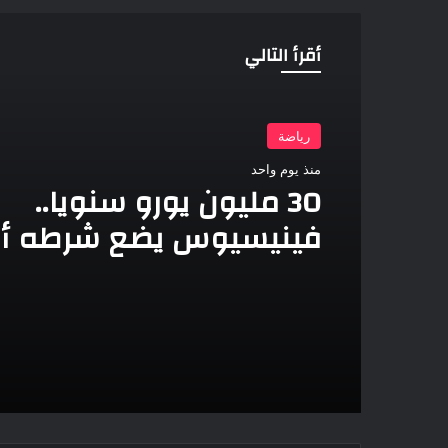
أقرأ التالي
رياضة
منذ يوم واحد
30 مليون يورو سنويا..
فينيسيوس يضع شرطه أم
ريال مدريد