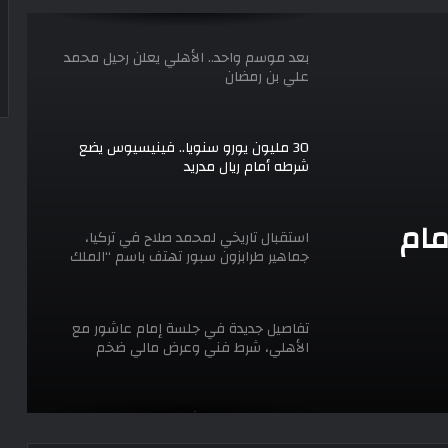
بعد موسم واحد.. الأهلي يعلن رحيل محمد
علي بن رمضان
30 مليون يورو سنويا.. فينيسيوس يضع
شرطه أمام ريال مدريد
ام
استقبال تاريخي لمحمد صلاح في تركيا،
جماهير طرابزون سبور تهتف باسم “الملك
المصري”
تفاصيل جديدة في جلسة إمام عاشور مع
الأهلي، شرط فني وعرض مالي ضخم
الزمالك: مفاوضات شركة الكرة مستمرة
والجمعية العمومية عقب الاتفاق مع