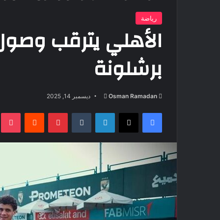
رياضة
الأهلي يترقب وصول
برشلونة
أرسل
Osman Ramadan
ديسمبر 14, 2025
بريدا
فيسبوك
‫X
لينكدإن
بينتيريست
t
إلكترونيا