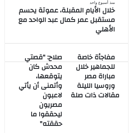
منذ أسبوع واحد
خلال الأيام المقبلة، عموتة يحسم
مستقبل عمر كمال عبد الواحد مع
الأهلي
مفاجأة خاصة
صلاح: "قصتي
مفاجأة
صلاح:
خاصة
"قصتي
للجماهير خلال
محدش كان
للجماهير
محدش
مباراة مصر
يتوقعها،
خلال
كان
مباراة
يتوقعها،
وروسيا الليلة
وأتمنى أن يأتي
مصر
وأتمنى
مقالات ذات صلة
لاعبون
وروسيا
أن
الليلة
يأتي
مصريون
لاعبون
لاعبو الزمالك
ليحققوا ما
مصريون
يطالبون بحسم
ليحققوا
حققته"
ما
موعد بداية
حققته"