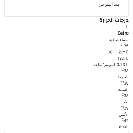
منذ أسبوعين
درجات الحرارة
Cairo
سماء صافية
℃
35
38º - 29º
19%
3.23 كيلومتر/ساعة
℃
38
الجمعة
℃
38
السبت
℃
38
الأحد
℃
39
الأثنين
℃
42
الثلاثاء