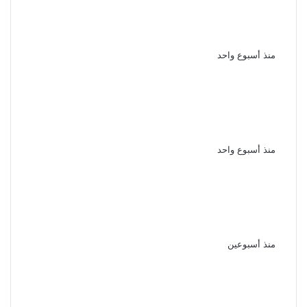
الإعداد والمعسكر قبل انطلاق
الموسم الجديد
منذ أسبوع واحد
الأهلي يواصل استعداداته للموسم
الجديد بودية لافيينا ويترقب مواجهة
برشلونة
منذ أسبوع واحد
الأهلي يعزز مكانته الاقتصادية
باتفاق طويل الأمد مع إحدى
الشركات بمصر
منذ أسبوعين
نجوم الأهلي يحضرون حفل الإعلان
عن الراعي الجديد واسم الاستاد