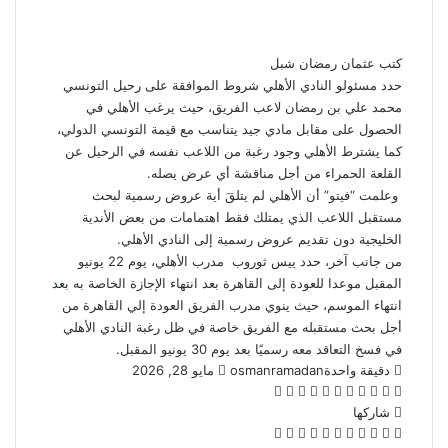
إلكترونيا
كتب عثمان رمضان شبل
حدد مسئولو النادي الأهلي شروط الموافقة على رحيل التونسي
محمد علي بن رمضان لاعب الفريق، حيث يرغب الأهلي في
الحصول على مقابل مادي جيد يتناسب مع قيمة التونسي الدولي،
كما يشترط الأهلي وجود رغبة من اللاعب نفسه في الرحيل عن
القلعة الحمراء من أجل مناقشة أي عرض يصله.
وعلمت “فيتو” أن الأهلي لم يتلقَ أية عروض رسمية لبحث
مستقبل اللاعب الذي يمتلك فقط اهتمامات من بعض الأندية
الخليجية دون تقديم عروض رسمية إلى النادي الأهلي.
من جانب آخر، حدد ييس ثوروب مدرب الأهلي، يوم 22 يونيو
المقبل موعدا للعودة إلى القاهرة بعد انتهاء الإجازة الخاصة به بعد
انتهاء الموسم، حيث ينوي مدرب الفريق العودة إلي القاهرة من
أجل بحث مستقبله مع الفريق خاصة في ظل رغبة النادي الأهلي
في فسخ التعاقد معه رسميًا بعد يوم 30 يونيو المقبل.
أرسل
دقيقة واحدة
osmanramadan
مايو 28, 2026
‫X
فيسبوك
لينكدإن
بينتيريست
‫Pocket
واتساب
ڤايبر
تيلقرام
لاين
بريدا
إلكترونيا
شاركها
‫X
فيسبوك
لينكدإن
بينتيريست
‫Pocket
طباعة
مشاركة
Odnoklassniki