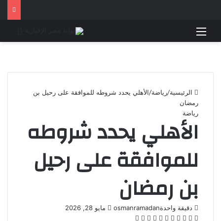
القائمة
بحث 
الرئيسية
/
رياضة
/
الأهلي يحدد شروطه للموافقة على رحيل بن
رمضان
رياضة
الأهلي يحدد شروطه
للموافقة على رحيل
بن رمضان
أرسل
دقيقة واحدة
osmanramadan
مايو 28, 2026
‫X
فيسبوك
لينكدإن
بينتيريست
‫Pocket
واتساب
ڤايبر
تيلقرام
لاين
بريدا