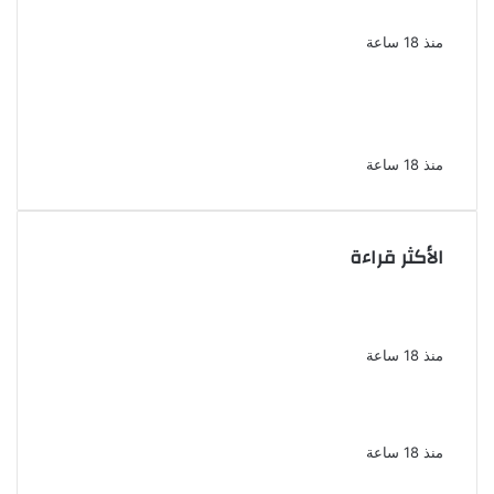
العدوة بالمنيا
منذ 18 ساعة
السجن المشدد 15 عاما لعامل وسائق
لاتهامهما بخطف طفل وهتك عرضه بشبرا
الخيمة
منذ 18 ساعة
الأكثر قراءة
الملك لير يعود إلى جمهوره بالقاهرة على خشبة
المسرح القومى بالعتبة
منذ 18 ساعة
سحر رامى تؤكد أنها لم تعتزل الفن وكل ما تردد
عن ابتعادى مجرد شائعات
منذ 18 ساعة