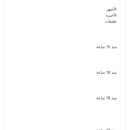
الأشهر
الأخيرة
تعليقات
بعد موسم واحد.. الأهلي يعلن رحيل محمد علي بن
رمضان
منذ 15 ساعة
الملك لير يعود إلى جمهوره بالقاهرة على خشبة
المسرح القومى بالعتبة
منذ 18 ساعة
سحر رامى تؤكد أنها لم تعتزل الفن وكل ما تردد
عن ابتعادى مجرد شائعات
منذ 18 ساعة
الإعدام لقيادي بالجماعة الإرهابية والمؤبد
والمشدد لشقيقين فى قضية اقتحام مركز
العدوة بالمنيا