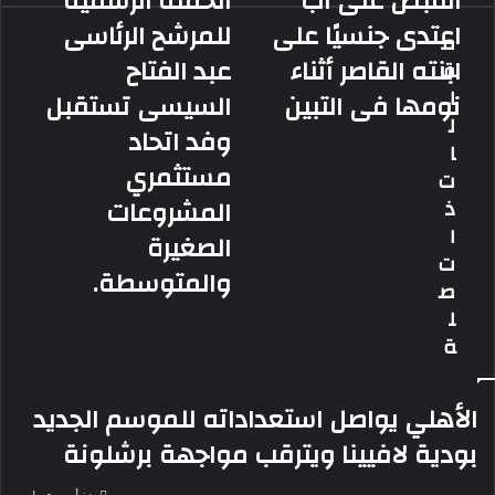
القبض على أب
الحملة الرسمية
على
الرسمية
اعتدى جنسيًا على
للمرشح الرئاسى
م
أب
للمرشح
ابنته القاصر أثناء
عبد الفتاح
ق
اعتدى
الرئاسى
جنسيًا
عبد
ا
نومها فى التبين
السيسى تستقبل
على
الفتاح
ل
وفد اتحاد
ابنته
السيسى
ا
القاصر
تستقبل
مستثمري
ت
أثناء
وفد
المشروعات
ذ
نومها
اتحاد
فى
مستثمري
ا
الصغيرة
التبين
المشروعات
ت
والمتوسطة.
الصغيرة
ص
والمتوسطة.
ل
ة
الأهلي يواصل استعداداته للموسم الجديد
بودية لافيينا ويترقب مواجهة برشلونة