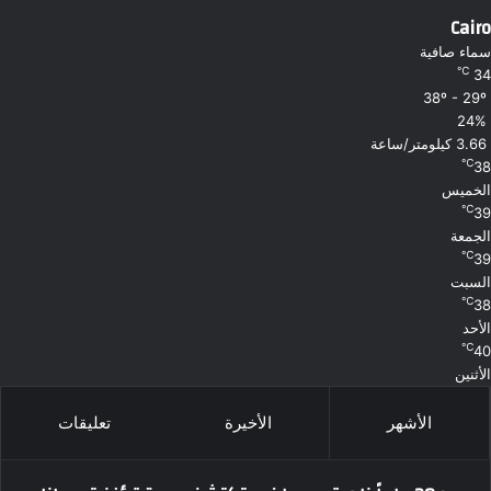
Cairo
سماء صافية
℃
34
38º - 29º
24%
3.66 كيلومتر/ساعة
℃
38
الخميس
℃
39
الجمعة
℃
39
السبت
℃
38
الأحد
℃
40
الأثنين
الأشهر
الأخيرة
تعليقات