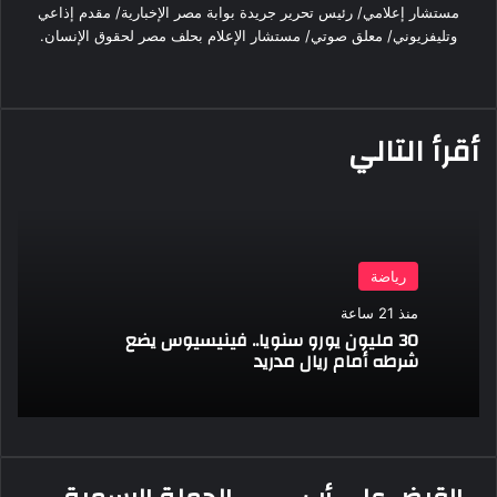
مستشار إعلامي/ رئيس تحرير جريدة بوابة مصر الإخبارية/ مقدم إذاعي
وتليفزيوني/ معلق صوتي/ مستشار الإعلام بحلف مصر لحقوق الإنسان.
موقع
‫X
فيسبوك
انستقرام
الويب
أقرأ التالي
رياضة
منذ 21 ساعة
30 مليون يورو سنويا.. فينيسيوس يضع
شرطه أمام ريال مدريد
القبض
الحملة