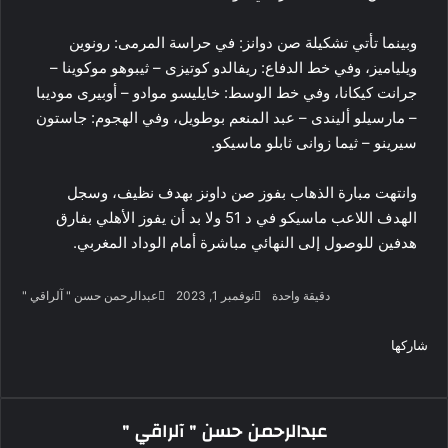
وبينما تأتي تشكيلة صن دوانز: في حراسة المرمى: رونوين
ويلياميز، وفي خط الدفاع: ريفالدو كوتيزى – ثيبوهو موكوينا –
جرانت كيكانا، وفي خط الوسط: خايليسو موادو – أوبيرى موديبا
– مارسيلو أليندى – عبد المنعم بوطويل، وفي الهجوم: جاستون
سيرينو – ثيما زوانى ثابلو ماسيكو.
وانتهت مبارة الذهاب بفوز صن داونز بهدف نظيف، وسجل
الهدف اللاعب ماسيكو في د 51 ولا بد أن يفوز الأهلي بفارق
هدفين للوصول إلى النهائي مباشرة أمام الوداد المغربي.
تابع
أرس
دقيقة واحدة
نوفمبر 1, 2023
عبدالرحمن حسن " آلراقي "
على
بريد
‫X
فيسبوك
لينكدإن
لاين
ڤايبر
‫Pocket
واتساب
تيلقرام
بينتيريست
X
إلكت
شاركها
‫X
فيسبوك
لينكدإن
طباعة
بينتيريست
‫Pocket
مشاركة
Odnoklassniki
عبر
البريد
عبدالرحمن حسن " آلراقي "