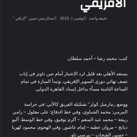
الأفريقي
تابع
أرسل
دقيقة واحدة
نوفمبر 1, 2023
عبدالرحمن حسن " آلراقي "
على
بريدا
‫X
فيسبوك
لينكدإن
لاين
ڤايبر
‫Pocket
واتساب
تيلقرام
بينتيريست
X
إلكتروني
كتب: محمد رضا – أحمد سلطان.
يستعد الأهلي بعد قليل لرد الإعتبار أمام صن داونز في إياب
نصف نهائي دوري السوبر الإفريقي، وتبدأ المبارة في تمام
الساعة الثامنة مساًء بداخل إستاد القاهرة الدولي.
ووضع ,,مارسل كولر‘‘ تشكيلة الفريق كالأتي: في حراسة
المرمي: محمد الشناوي، وفي خط الدفاع: على معلول – رامي
ربيعة – محمد عبد المنعم – أكرم توفيق، وفي خط الوسط: آليو
ديانج – مروان عطيه – إمام عاشور، وفي الهجوم: محمود كهربا
– حسين الشحات – بيرسي تاو.