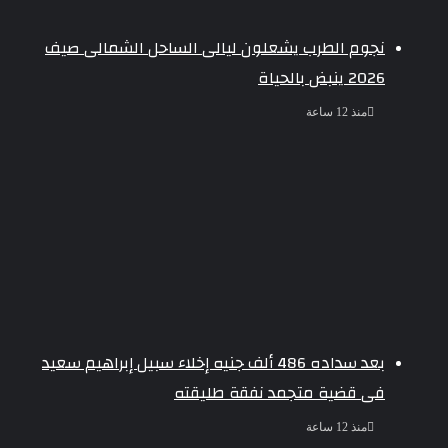
نجوم الطرب يشعلون ليالى الساحل الشمالى صيف
2026 ينبض بالحياة
منذ 12 ساعة
بعد سداده 486 ألف جنيه إخلاء سبيل إبراهيم سعيد
فى قضية متجمد نفقة طليقته
منذ 12 ساعة