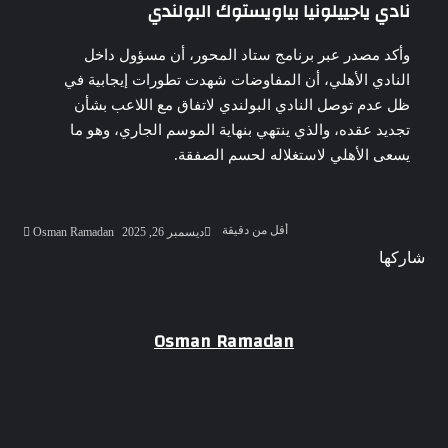
نادي ياجييلونيا بياويستوك البولندي
وأكد مصدر عبر برنامج ستاد المحور، أن مسؤول داخل
النادي الأهلي، أن المفاوضات شهدت تطورات إيجابية في
ظل عدم توصل النادي البولندي لاتفاق مع اللاعب بشأن
تجديد عقده، والذي ينتهي بنهاية الموسم الجاري، وهو ما
يسعى الأهلي لاستغلاله لحسم الصفقة.
أرسل
أقل من دقيقة
ديسمبر 26, 2025
Osman Ramadan
بريدا
‫Pocket
‫X
لاين
ڤايبر
تيلقرام
لينكدإن
واتساب
فيسبوك
بينتيريست
شاركها
إلكترو
Odnoklassniki
‫Pocket
‫X
طباعة
لينكدإن
فيسبوك
مشاركة
بينتيريست
عبر
البريد
Osman Ramadan