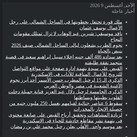
الأحد, أغسطس 9 2026
أخبار عاجلة
ملك قورة تحتفل بخطوبتها فى الساحل الشمالى على رجل
الأعمال يوسف عثمان
ناقد موسيقي: شيرين عبد الوهاب لا تزال تمتلك مقومات
النجاح
نجوم الطرب يشعلون ليالى الساحل الشمالى صيف 2026
ينبض بالحياة
بعد سداده 486 ألف جنيه إخلاء سبيل إبراهيم سعيد فى قضية
متجمد نفقة طليقته
القبض على سيدة بتهمة إدارة صفحة على مواقع التواصل
للترويج للأعمال المنافية للآداب فى الإسكندرية
الذكرى الـ 15 لرحيل المطرب حسن الأسمر أحد أبرز نجوم
الأغنية الشعبية فى مصر والوطن العربى
الذكرى الخامسة لرحيل دلال عبد العزيز فنانة جميلة دخلت
القلوب بطيبتها وبساطتها
سقوط 6 عناصر جنائية لقيامهم بغسل 250 مليون جنيه من
حصيلة الإتجار بالمخدرات
لزيادة المشاهدات وتحقيق أرباح القبض على صانعة محتوى
فى بتهمة نشر مقاطع خادشة للحياء فى الإسكندرية
بعد موسم واحد.. الأهلي يعلن رحيل محمد علي بن رمضان
القائمة