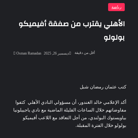
رياضة
الأهلي يقترب من صفقة أفيميكو
بولولو
أرسل
أقل من دقيقة
ديسمبر 26, 2025
Osman Ramadan
بريدا
إلكترونيا
‫Pocket
‫X
لاين
ڤايبر
تيلقرام
لينكدإن
واتساب
فيسبوك
بينتيريست
كتب عثمان رمضان شبل
أكد الإعلامي خالد الغندور، أن مسؤولي النادي الأهلي كثفوا
مفاوضاتهم خلال الساعات القليلة الماضية مع نادي ياجييلونيا
بياويستوك البولندي، من أجل التعاقد مع اللاعب أفيميكو
بولولو خلال الفترة المقبلة.