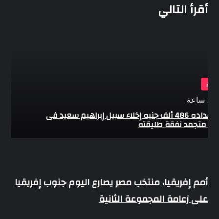
أقرأ التالي
ياضة
اعة
بعد سداده 486 ألف جنيه إخلاء سبيل إبراهيم سعيد فى
ة متجمد نفقة طليقته
أمم
أمم إفريقيا، منتخب مصر يصارع اليوم جنوب إفريقيا
إفريقيا،
على زعامة المجموعة الثانية
منتخب
مصر
يصارع