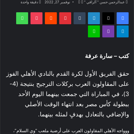
تابع
أرسل
عبدالرحمن حسن " آلراقي "
نوفمبر 27, 2022
دقيقة واحدة
على
بريدا
فيسبوك
‫X
لينكدإن
بينتيريست
‫Pocket
واتساب
X
إلكترونيا
تيلقرام
ڤايبر
لاين
كتب – سارة عرفة
حقق الفريق الأول لكرة القدم بالنادي الأهلي الفوز
على المقاولون العرب بركلات الترجيح بنتيجة (4-
3)، في المباراة التي جمعت بينهما اليوم الأحد
ببطولة كأس مصر بعد انتهاء الوقت الأصلي
والإضافي بالتعادل بهدفٍ لمثله بينهما.
ووواجه الأهلي المقاولون العرب على أرضية ملعب “وي السلام”،