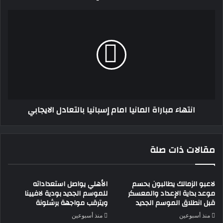
انتهاء
مباراة
المانيا
امام
إسبانيا
بالتعادل
الايجابي
انتهاء مباراة المانيا امام إسبانيا بالتعادل الايجابي
مقالات ذات صلة
لاعبو الزمالك يطالبون بحسم
الأهلي يواصل استعداداته
موعد بداية الإعداد والمعسكر
للموسم الجديد بودية لافيينا
قبل انطلاق الموسم الجديد
ويترقب مواجهة برشلونة
منذ أسبوعين
منذ أسبوعين