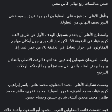
ضمن منافسات ربع نهائي كأس مصر.
وتأهل الأهلي بعد فوزه على المقاولون لمواجهة فريق سموحة في
الدور نصف النهائي من البطولة.
واستطاع الأهلي أن يتقدم بتسجيل الهدف الأول عن طريق لاعبه
كريم فؤاد في الدقيقة 68، لكن نجح النيجيري جون أوكلي مهاجم
المقاولون في إحراز التعادل في الدقيقة 76 من عمر المباراة.
ولعب الفريقان شوطين إضافيين بعد انتهاء الوقت الأصلي بالتعادل
بينهما بهدفٍ لمثله والذي ظل مستمرًا بينهما ليحتكما لركلات
الترجيح.
وضمت تشكيلة الأهلي: محمد الشناوي، محمد هاني، ياسر إبراهيم،
كريم فؤاد، محمد أشرف، عمرو الصولية، محمد فخري، طاهر محمد
طاهر، محمد مجدي أفشة، شادي حسين وحسام حسن.
فيما تضمنت قائمة المقاولين العرب: محمود أبو السعود، وأحمد علاء،