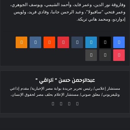
وفاروقة نور الدين، وعمر فايد، وأحمد الشيمي، ويوسف الجوهري،
وعمر فتحي “سافيولا”، وعبد الرحمن جانبا، وفادي فريد، ولويس
إدواردو، ومحمد هاني تريكة.
فيسبوك
‫X
لينكدإن
بينتيريست
klassniki
‫Pocket
مشاركة عبر البريد
طباعة
عبدالرحمن حسن " آلراقي "
مستشار إعلامي/ رئيس تحرير جريدة بوابة مصر الإخبارية/ مقدم إذاعي
وتليفزيوني/ معلق صوتي/ مستشار الإعلام بحلف مصر لحقوق الإنسان.
موقع
‫X
فيسبوك
انستقرام
الويب