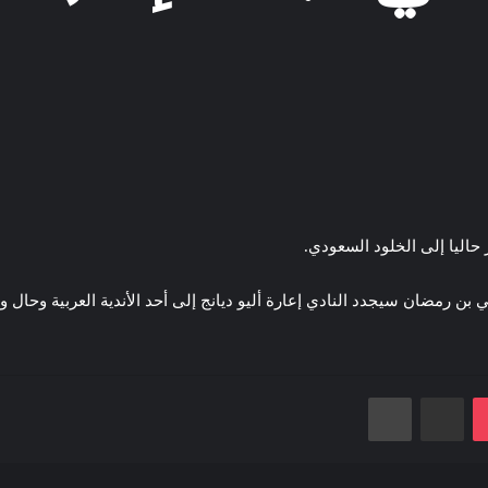
ر حاليا إلى الخلود السعودي.
ن رمضان سيجدد النادي إعارة أليو ديانج إلى أحد الأندية العربية وح
Od
‫P
مشاركة عبر البريد
طباعة
“الملك المصري”