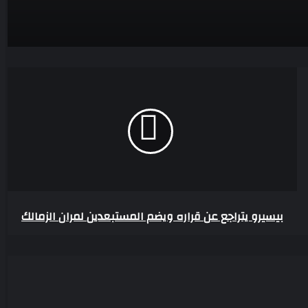
بيسيرو
يتراجع
عن
قراره
ويضم
المستبعدين
لمران
الزمالك
بيسيرو يتراجع عن قراره ويضم المستبعدين لمران الزمالك