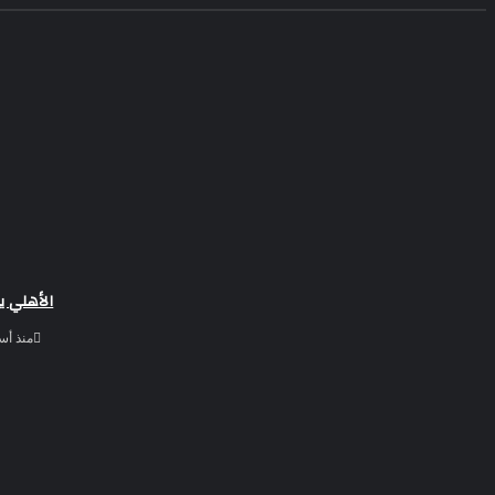
الأهلي ي
منذ أس