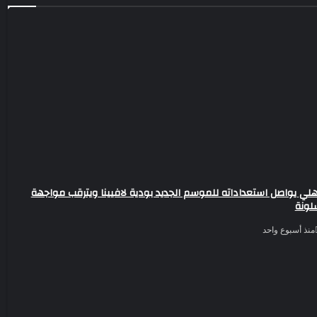
هلي يواصل استعداداته للموسم الجديد بودية لافيينا ويترقب مواجهة
لونة
منذ أسبوع واحد