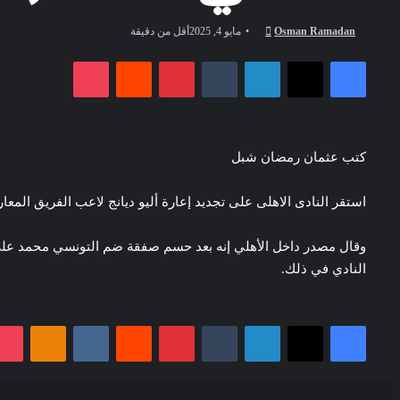
أرسل
Osman Ramadan
مايو 4, 2025
أقل من دقيقة
بريدا
فيسبوك
‫X
لينكدإن
بينتيريست
‫Pocket
إلكترونيا
كتب عثمان رمضان شبل
استقر النادى الاهلى على تجديد إعارة أليو ديانج لاعب الفريق المعا
وقال مصدر داخل الأهلي إنه بعد حسم صفقة ضم التونسي محمد علي ب
النادي في ذلك.
30 مليون يورو سنويا.. فينيسيوس يضع شرطه أمام ريال مدريد
فيسبوك
‫X
لينكدإن
بينتيريست
noklassniki
ocket
استقبال تاريخي لمحمد صلاح في تركيا، جماهير طرابزون سبور تهتف باسم 