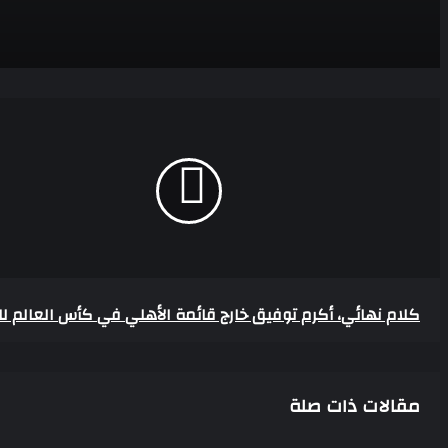
من ملاعب الهواة إلى الأهلي رحلة منصف بقرار نحو القمة
تونس تبدأ عهدًا جديدًا بقيادة معين الشعباني
كلام
نهائي،
أكرم
توفيق
خارج
قائمة
خلال الأيام المقبلة، عموتة يحسم مستقبل عمر كمال عبد الواحد مع الأ
الأهلي
في
كأس
العالم
للأندية
لاعبو الزمالك يطالبون بحسم موعد بداية الإعداد والمعسكر قبل انطلاق 
كلام نهائي، أكرم توفيق خارج قائمة الأهلي في كأس العالم للأ
مقالات ذات صلة