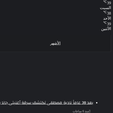
℃
39
السبت
℃
38
الأحد
℃
39
الأثنين
الأشهر
بعد 38 عاماً نادية مصطفى تكتشف سرقة أغنيتى جانا وسلامات مكنتش أعرف
منذ 6 ساعات