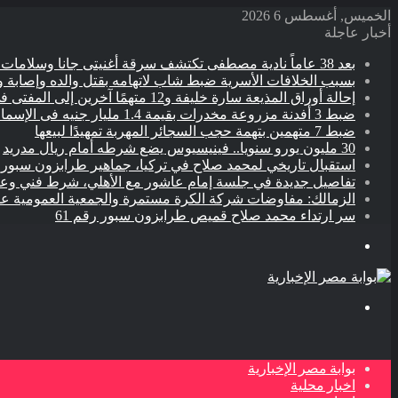
الخميس, أغسطس 6 2026
أخبار عاجلة
بعد 38 عاماً نادية مصطفى تكتشف سرقة أغنيتى جانا وسلامات مكنتش أعرف
بسبب الخلافات الأسرية ضبط شاب لاتهامه بقتل والده وإصابة و
إحالة أوراق المذيعة سارة خليفة و12 متهمًا آخرين إلى المفتى فى قضية المخدرات الكبرى
ضبط 3 أفدنة مزروعة مخدرات بقيمة 1.4 مليار جنيه فى الإسماعيلية
ضبط 7 متهمين بتهمة حجب السجائر المهربة تمهيدًا لبيعها
30 مليون يورو سنويا.. فينيسيوس يضع شرطه أمام ريال مدريد
استقبال تاريخي لمحمد صلاح في تركيا، جماهير طرابزون سبور
تفاصيل جديدة في جلسة إمام عاشور مع الأهلي، شرط فني 
الزمالك: مفاوضات شركة الكرة مستمرة والجمعية العمومية عق
سر ارتداء محمد صلاح قميص طرابزون سبور رقم 61
القائمة
بحث
عن
بوابة مصر الإخبارية
اخبار محلية