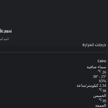
نجوم الأ
منذ أس
درجات الحرارة
Cairo
سماء صافية
℃
26
38º - 25º
65%
2.34 كيلومتر/ساعة
℃
38
الخميس
℃
39
الجمعة