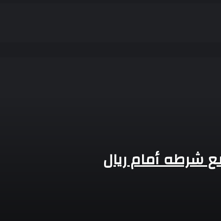
 ضخم
 مع المستثمرين
ضع شرطه أمام ريال