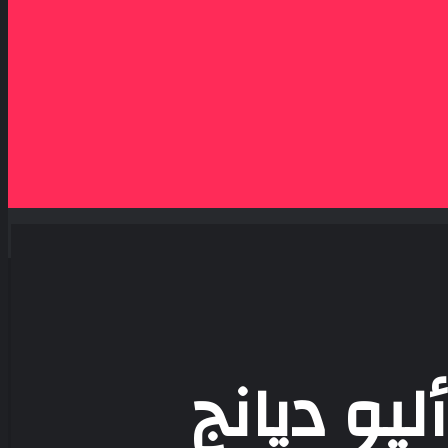
يو ديانج