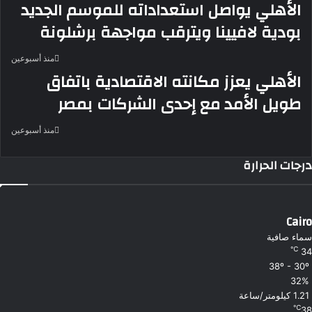
الأهلي يواصل استعداداته للموسم الجديد
بودية لافيينا ويترقب مواجهة برشلونة
منذ أسبوعين
الأهلي يعزز مكانته الاقتصادية باتفاق
طويل الأمد مع إحدى الشركات بمصر
منذ أسبوعين
درجات الحرارة
Cairo
سماء صافية
℃
34
38º - 30º
32%
1.21 كيلومتر/ساعة
℃
38