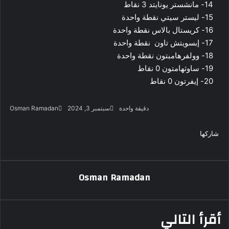
14- مانشستر يونايتد 3 نقاط
15- ليستر سيتي نقطة واحدة
16- كريستال بالاس نقطة واحدة
17- إبسويتش تاون نقطة واحدة
18- وولفرهامبتون نقطة واحدة
19- ساوثهامتون 0 نقاط
20- إيفرتون 0 نقاط
أرس
دقيقة واحدة
سبتمبر 3, 2024
Osman Ramadan
بريد
‫X
فيسبوك
لينكدإن
لاين
ڤايبر
‫Pocket
واتساب
تيلقرام
بينتيريست
إلكت
شاركها
‫X
فيسبوك
لينكدإن
طباعة
بينتيريست
‫Pocket
مشاركة
Odnoklassniki
عبر
البريد
Osman Ramadan
أقرأ التالي