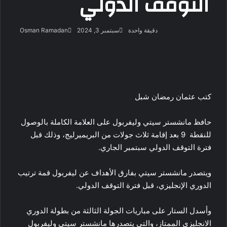
التوقف الدولي
أرسل
دقيقة واحدة
سبتمبر 3, 2024
Osman Ramadan
بريدا
‫X
فيسبوك
لينكدإن
لاين
ڤايبر
‫Pocket
واتساب
تيلقرام
بينتيريست
إلكتروني
كتب عثمان رمضان شبل
حافظ مانشستر سيتي وليفربول على العلامة الكاملة بالوصول
للنقطة 9 بعد إقامة ثلاث جولات من البريميرليج، وذلك قبل
فترة التوقف الدولي سبتمبر الجاري.
ويتصدر مانشستر سيتي بفارق الأهداف عن ليفربول قمة ترتيب
الدوري الإنجليزي، قبل فترة التوقف الدولي.
وأسدل الستار على مباريات الجولة الثالثة من بطولة الدوري
الانجليزي الممتاز، والتي يتصدرها مانشستر سيتي وليفربول