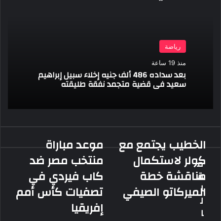
رياضة
منذ 19 ساعة
بعد سداده 486 ألف جنيه إخلاء سبيل إبراهيم
سعيد فى قضية متجمد نفقة طليقته
الخطيب يجتمع مع
موعد مباراة
الخطيب
موعد
يجتمع
مباراة
كولر لاستكمال
منتخب مصر ضد
م
مع
منتخب
مناقشة خطة
كاب فيردي في
ق
كولر
مصر
لاستكمال
ضد
ا
الميركاتو الصيفي
تصفيات كأس أمم
مناقشة
كاب
ل
إفريقيا
خطة
فيردي
ا
الميركاتو
في