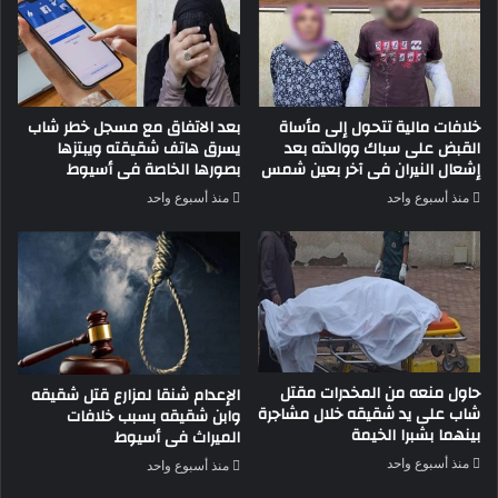
خلافات مالية تتحول إلى مأساة
بعد الاتفاق مع مسجل خطر شاب
القبض على سباك ووالدته بعد
يسرق هاتف شقيقته ويبتزها
إشعال النيران فى آخر بعين شمس
بصورها الخاصة فى أسيوط
منذ أسبوع واحد
منذ أسبوع واحد
حاول منعه من المخدرات مقتل
الإعدام شنقا لمزارع قتل شقيقه
شاب على يد شقيقه خلال مشاجرة
وابن شقيقه بسبب خلافات
بينهما بشبرا الخيمة
الميراث فى أسيوط
منذ أسبوع واحد
منذ أسبوع واحد