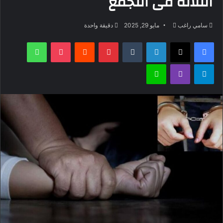
الثلاثة فى التجمع
أرسل
سامي راغب
مايو 29, 2025
دقيقة واحدة
بريدا
فيسبوك
‫X
لينكدإن
بينتيريست
‫Pocket
واتساب
إلكترونيا
تيلقرام
ڤايبر
لاين