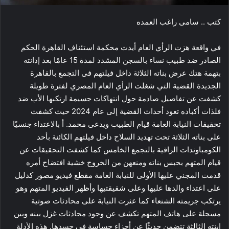
كتب .. سامى راغب العمده
في واقعة هزت الرأي العام أيدت محكمة استئناف القاهرة الحكم
الصادر ضد طبيب نساء بالسجن المشدد لمدة 15 عامًا بعد إدانته
بتهمة هتك عرض بناته الثلاثة داخل فيلتهم فى التجمع بالقاهرة
الجديدة القضية التي شغلت الرأي العام المصري لفترة طويلة
كشفت عن تفاصيل صادمة حول انتهاكات جسيمة ارتكبها الأب ضد
فلذات أكباده تعود أحداث القضية إلى عام 2024 حيث كشفت
تحقيقات النيابة العامة قيام الطبيب ويدعى محمد. أ بالاعتداء جنسيًا
على بناته الثلاثة تحت تهديد السلاح داخل فيلتهم الكائنة بأحد
الكومباوندات الراقية بالتجمع الخامس كما كشفت التحقيقات عن
قيام المتهم بحبس بناته ومنعهن من الخروج خشية افتضاح أمره
قدمت المجني عليها الأولى للنيابة العامة مقطع فيديو مصور كدليل
على اعتداء والدها عليها وعلى شقيقتيها وأظهر الفيديو المتهم وهو
يرتكب جريمته الشنعاء كما عثرت النيابة على محادثات صوتية
مسجلة على هاتف المتهم تكشف عن وجود محادثات غزل بينه وبين
ابنته الثالثة تتضمن حديثًا عن أجزاء حساسة في جسدها. هذه الأدلة