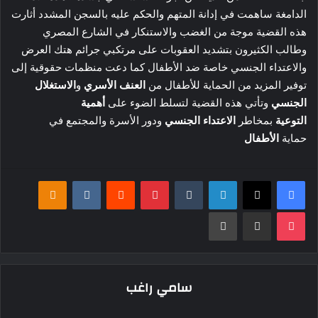
الدامغة ساهمت في إدانة المتهم والحكم عليه بالسجن المشدد أثارت
هذه القضية موجة من الغضب والاستنكار في الشارع المصري
وطالب الكثيرون بتشديد العقوبات على مرتكبي جرائم هتك العرض
والاعتداء الجنسي خاصة ضد الأطفال كما دعت منظمات حقوقية إلى
توفير المزيد من الحماية للأطفال من
العنف الأسري
و
الاستغلال
الجنسي
وتأتي هذه القضية لتسلط الضوء على
أهمية
التوعية
بمخاطر
الاعتداء الجنسي
ودور الأسرة والمجتمع في
حماية
الأطفال
فيسبوك
‫X
لينكدإن
بينتيريست
klassniki
‫Pocket
مشاركة عبر البريد
طباعة
سامي راغب