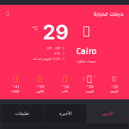
درجات الحرارة
29
℃
Cairo
29º - 29º
51%
5.24 كيلومتر/ساعة
سماء صافية
41
39
38
39
29
℃
℃
℃
℃
℃
الجمعة
السبت
الأحد
الأثنين
الثلاثاء
الأشهر
الأخيرة
تعليقات