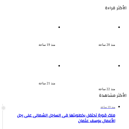
الأكثر قراءة
نجوم الطرب يشعلون ليالى
ناقد موسيقي: شيرين عبد
الساحل الشمالى صيف 2026
الوهاب لا تزال تمتلك مقومات
ينبض بالحياة
النجاح
منذ 20 ساعة
منذ 19 ساعة
القبض على سيدة بتهمة إدارة
بعد سداده 486 ألف جنيه إخلاء
صفحة على مواقع التواصل
سبيل إبراهيم سعيد فى قضية
للترويج للأعمال المنافية للآداب
متجمد نفقة طليقته
فى الإسكندرية
منذ 21 ساعة
منذ 22 ساعة
الأكثر مشاهدة
منذ 19 ساعة
ملك قورة تحتفل بخطوبتها فى الساحل الشمالى على رجل
الأعمال يوسف عثمان