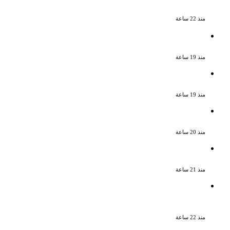
للآداب فى الإسكندرية
منذ 22 ساعة
ملك قورة تحتفل بخطوبتها فى الساحل
الشمالى على رجل الأعمال يوسف عثمان
منذ 19 ساعة
ناقد موسيقي: شيرين عبد الوهاب لا تزال
تمتلك مقومات النجاح
منذ 19 ساعة
نجوم الطرب يشعلون ليالى الساحل الشمالى
صيف 2026 ينبض بالحياة
منذ 20 ساعة
بعد سداده 486 ألف جنيه إخلاء سبيل إبراهيم
سعيد فى قضية متجمد نفقة طليقته
منذ 21 ساعة
القبض على سيدة بتهمة إدارة صفحة على
مواقع التواصل للترويج للأعمال المنافية
للآداب فى الإسكندرية
منذ 22 ساعة