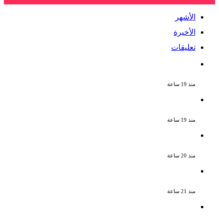
الأشهر
الأخيرة
تعليقات
ملك قورة تحتفل بخطوبتها فى الساحل
الشمالى على رجل الأعمال يوسف عثمان
منذ 19 ساعة
ناقد موسيقي: شيرين عبد الوهاب لا تزال
تمتلك مقومات النجاح
منذ 19 ساعة
نجوم الطرب يشعلون ليالى الساحل الشمالى
صيف 2026 ينبض بالحياة
منذ 20 ساعة
بعد سداده 486 ألف جنيه إخلاء سبيل إبراهيم
سعيد فى قضية متجمد نفقة طليقته
منذ 21 ساعة
القبض على سيدة بتهمة إدارة صفحة على
مواقع التواصل للترويج للأعمال المنافية