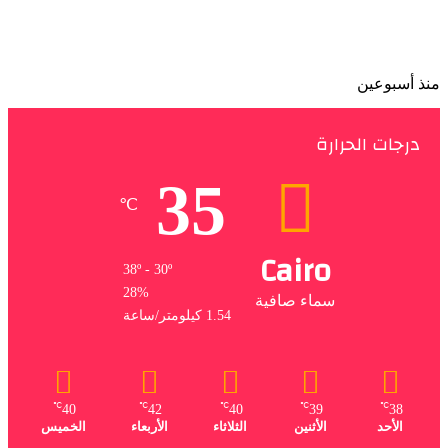
الأرصاد تكشف موعد تراجع الحرارة بعد الارتفاع المؤقت
منذ أسبوعين
درجات الحرارة
35
℃
Cairo
38º - 30º
28%
سماء صافية
1.54 كيلومتر/ساعة
℃
℃
℃
℃
℃
40
42
40
39
38
الأحد
الأثنين
الثلاثاء
الأربعاء
الخميس