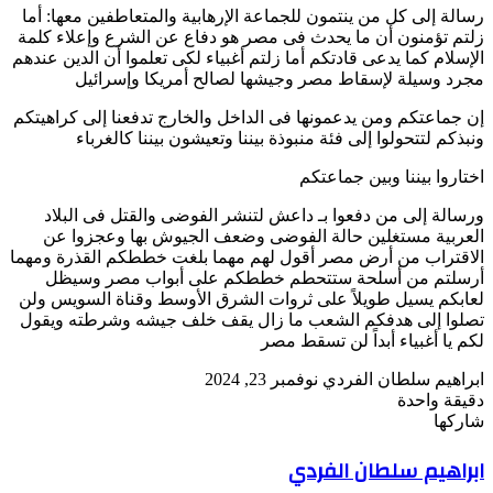
رسالة إلى كل من ينتمون للجماعة الإرهابية والمتعاطفين معها: أما
زلتم تؤمنون أن ما يحدث فى مصر هو دفاع عن الشرع وإعلاء كلمة
الإسلام كما يدعى قادتكم أما زلتم أغبياء لكى تعلموا أن الدين عندهم
مجرد وسيلة لإسقاط مصر وجيشها لصالح أمريكا وإسرائيل
إن جماعتكم ومن يدعمونها فى الداخل والخارج تدفعنا إلى كراهيتكم
ونبذكم لتتحولوا إلى فئة منبوذة بيننا وتعيشون بيننا كالغرباء
اختاروا بيننا وبين جماعتكم
ورسالة إلى من دفعوا بـ داعش لتنشر الفوضى والقتل فى البلاد
العربية مستغلين حالة الفوضى وضعف الجيوش بها وعجزوا عن
الاقتراب من أرض مصر أقول لهم مهما بلغت خططكم القذرة ومهما
أرسلتم من أسلحة ستتحطم خططكم على أبواب مصر وسيظل
لعابكم يسيل طويلاً على ثروات الشرق الأوسط وقناة السويس ولن
تصلوا إلى هدفكم الشعب ما زال يقف خلف جيشه وشرطته ويقول
لكم يا أغبياء أبداً لن تسقط مصر
أرسل
ابراهيم سلطان الفردي
نوفمبر 23, 2024
بريدا
دقيقة واحدة
‫Pocket
‫X
لاين
ڤايبر
تيلقرام
لينكدإن
واتساب
فيسبوك
بينتيريست
إلكترونيا
شاركها
Odnoklassniki
‫Pocket
‫X
طباعة
لينكدإن
فيسبوك
مشاركة
بينتيريست
ابراهيم سلطان الفردي
عبر
البريد