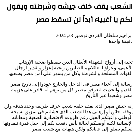
الشعب يقف خلف جيشه وشرطته ويقول
لكم يا أغبياء أبداً لن تسقط مصر
أرسل
ابراهيم سلطان الفردي
نوفمبر 23, 2024
بريدا
دقيقة واحدة
‫Pocket
‫X
لاين
ڤايبر
تيلقرام
لينكدإن
واتساب
فيسبوك
بينتيريست
إلكترونيا
تحية إلى أرواح الشهداء الأبطال الذين سقطوا ضحية الإرهاب
الأعمى، وعزاؤنا لعائلاتهم الصابرين وتحية إعزاز وتقدير لرجال
القوات المسلحة والشرطة وكل من يسهر على أمن مصر وشعبها
رسالة إلى أعداء مصر فى الداخل والخارج عودوا إلى تاريخ مصر
القديم والحديث لتعرفوا مصير كل من توهم أنه قادر على هزيمة
مصر وشعبها عبر التاريخ
إنه جيش مصر الذى يقف خلفه شعب عرف طريقه وحدد هدفه ولن
يوقفه خائن أو إرهابى هذا الشعب الذى فشلتم فى تمزيق نسيجه
الوطنى وأعيتكم الحيل رغم ظروفه الاقتصادية الصعبة ومعاناته
الإنسانية لكنه أوصلكم لحالة يأس دفعت بكم إلى حيل قذرة تنفذونها
لعلكم تصلوا إلى غاياتكم ولكن هيهات مع شعب مصر