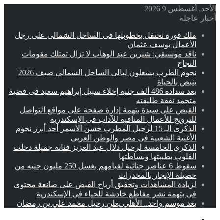
الأحد, أغسطس 9 2026
أخبار عاجلة
ملك قورة تحتفل بخطوبتها فى الساحل الشمالى على رجل
الأعمال يوسف عثمان
ناقد موسيقي: شيرين عبد الوهاب لا تزال تمتلك مقومات
النجاح
نجوم الطرب يشعلون ليالى الساحل الشمالى صيف 2026
ينبض بالحياة
بعد سداده 486 ألف جنيه إخلاء سبيل إبراهيم سعيد فى قضية
متجمد نفقة طليقته
القبض على سيدة بتهمة إدارة صفحة على مواقع التواصل
للترويج للأعمال المنافية للآداب فى الإسكندرية
الذكرى الـ 15 لرحيل المطرب حسن الأسمر أحد أبرز نجوم
الأغنية الشعبية فى مصر والوطن العربى
الذكرى الخامسة لرحيل دلال عبد العزيز فنانة جميلة دخلت
القلوب بطيبتها وبساطتها
سقوط 6 عناصر جنائية لقيامهم بغسل 250 مليون جنيه من
حصيلة الإتجار بالمخدرات
لزيادة المشاهدات وتحقيق أرباح القبض على صانعة محتوى
فى بتهمة نشر مقاطع خادشة للحياء فى الإسكندرية
بعد موسم واحد.. الأهلي يعلن رحيل محمد علي بن رمضان
القائمة