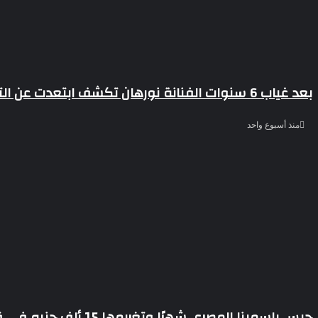
بعد غياب 6 سنوات الفنانة نورهان تكشف ابتعدت عن التمثيل من أجل ابنى
منذ أسبوع واحد
حبس ياسمينا المصرى شهرًا وتغريمها 15 ألف جنيه فى قضية سب وقذف اشرف زكى نقيب المهن التمثيلية