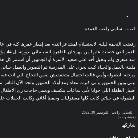
‫Pocket
‫X
لاين
ڤايبر
تيلقرام
لينكدإن
واتساب
فيسبوك
بينتيريست
كتب .. سامى راغب العمده
رفضت النجمة لبلبة الاستسلام لمشاعر الندم بعد إهدار عمرها كله في عالم
منذ صغري ولم يتخيل أحد على صعيد الأسرة أو الجمهور أن استمر كل هذ
مليئة بالعمل والحياة كنت بجري على المدرسة ثم التصوير والعمل حياتي
مرحلة الطفولة وأمي قالت احتمال متحققيش نفس النجاح اللي انت فيه 
بيني وبين الجمهور وأني كبرت معاه ومع أولاد الجمهور ولحد الآن الناس
أشيل الطفلة اللي جوايا لأني ساعات بتكسف وبعمل حاجات زي الأطفال ف
الطفولة في حياتي كانت كلها مسئوليات وحفظ أغاني وكانت الحفلات على 
الملك لير يعود إلى جمهوره بالقاهرة على خشبة المسرح القومى بالعتبة
أرسل
سامي راغب
نوفمبر 30, 2022
بريدا
دقيقة واحدة
إلكترونيا
‫Pocket
‫X
لاين
ڤايبر
تيلقرام
لينكدإن
واتساب
فيسبوك
بينتيريست
شاركها
Odnoklassniki
‫Pocket
‫X
طباعة
لينكدإن
فيسبوك
مشاركة
بينتيريست
سحر رامى تؤكد أنها لم تعتزل الفن وكل ما تردد عن ابتعادى مجرد شائعات
عبر