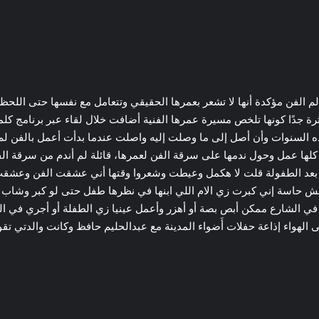
 الفن مؤكدة أنها لا تشعر بعمرها الحقيقي وتتعامل مع نفسها حتى اللحظة 
ه السنوات وأن أصل إلى ما وصلت إليه واصلت عندما بدأت أعمل بالفن ل
 كلها عمل وحول ندمها على سرقة الفن لعمرها، قائلة لم أندم من سرقة ا
بعد الطفولة قلت لا هكمل وعيطت وشعروا وقتها أني عشقت الفن وعشقت ا
 مش حاسة إني كبرت زي الام اللي ابنها في نظرها طفل حتى لو كبر وشاب 
ي الشارع ممكن أبص بصة أو أهزر وأعمل عينيا زي الطفلة أو أجري في ال
الهواء إذاعة حفلات أَضواء المدينة مع عبدالحليم حافظ وكانت والدتي 