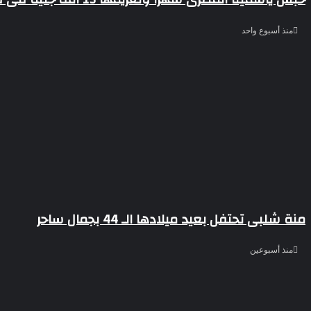
منذ أسبوع واحد
منة شلبى تحتفل بعيد ميلادها الـ 44 بجمال ساحر
منذ أسبوعين