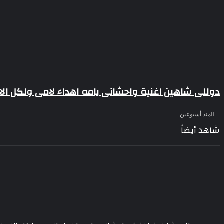
دوللى شاهين اغنية واحشانى يامه اهداء لامى ولكل الا
منذ أسبوعين
شاهد أيضاً
إغلاق