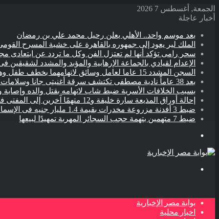
الجمعة, أغسطس 7 2026
أخبار عاجلة
بعد موسم واحد.. الأهلي يعلن رحيل محمد علي بن رمضان
الملك لير يعود إلى جمهوره بالقاهرة على خشبة المسرح القومى 
سحر رامى تؤكد أنها لم تعتزل الفن وكل ما تردد عن ابتعادى م
الإعدام لقيادي بالجماعة الإرهابية والمؤبد والمشدد لشقيقين فى
السجن المشدد 15 عاما لعامل وسائق لاتهامهما بخطف طفل وهتك عرضه بشبرا الخيمة
بعد 38 عاماً نادية مصطفى تكتشف سرقة أغنيتى جانا وسلامات مكنتش أعرف
بسبب الخلافات الأسرية ضبط شاب لاتهامه بقتل والده وإصابة و
إحالة أوراق المذيعة سارة خليفة و12 متهمًا آخرين إلى المفتى فى قضية المخدرات الكبرى
ضبط 3 أفدنة مزروعة مخدرات بقيمة 1.4 مليار جنيه فى الإسماعيلية
ضبط 7 متهمين بتهمة حجب السجائر المهربة تمهيدًا لبيعها
القائمة
بحث
عن
بوابة مصر الإخبارية
اخبار محلية