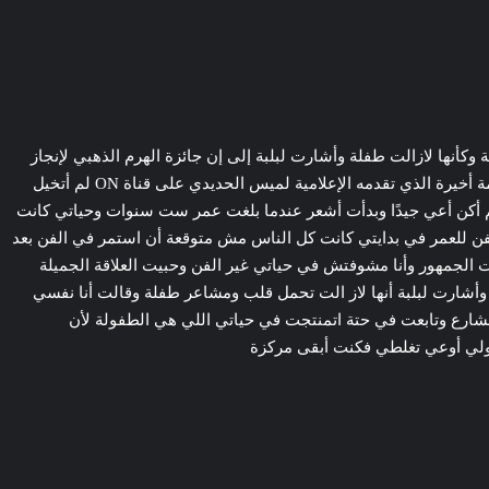
وكأنها لازالت طفلة وأشارت لبلبة إلى إن جائزة الهرم الذهبي لإنجاز
العمر التي حصلت عليها من مهرجان القاهرة السينمائي بدورته ال 44 مؤثرة جدًا كونها تلخص مسيرة عمرها الفنية أضافت خلال لقاء عبر برنامج كلمة أخيرة الذي تقدمه الإعلامية لميس الحديدي على قناة ON لم أتخيل
م أكن أعي جيدًا وبدأت أشعر عندما بلغت عمر ست سنوات وحياتي كانت
لفن للعمر في بدايتي كانت كل الناس مش متوقعة أن استمر في الفن بعد
لجمهور وأنا مشوفتش في حياتي غير الفن وحبيت العلاقة الجميلة
وأشارت لبلبة أنها لاز الت تحمل قلب ومشاعر طفلة وقالت أنا نفسي
شارع وتابعت في حتة اتمنتجت في حياتي اللي هي الطفولة لأن
تقولي أوعي تغلطي فكنت أبقى مركزة