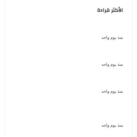
الأكثر قراءة
الذكرى الـ 15 لرحيل المطرب حسن الأسمر أحد أبرز
نجوم الأغنية الشعبية فى مصر والوطن العربى
منذ يوم واحد
الذكرى الخامسة لرحيل دلال عبد العزيز فنانة
جميلة دخلت القلوب بطيبتها وبساطتها
منذ يوم واحد
سقوط 6 عناصر جنائية لقيامهم بغسل 250
مليون جنيه من حصيلة الإتجار بالمخدرات
منذ يوم واحد
لزيادة المشاهدات وتحقيق أرباح القبض على
صانعة محتوى فى بتهمة نشر مقاطع خادشة
للحياء فى الإسكندرية
منذ يوم واحد