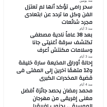
منذ يومين
سحر رامى تؤكد أنها لم تعتزل
الفن وكل ما تردد عن ابتعادى
مجرد شائعات
منذ 3 أيام
بعد 38 عاماً نادية مصطفى
تكتشف سرقة أغنيتى جانا
وسلامات مكنتش أعرف
منذ 3 أيام
إحالة أوراق المذيعة سارة خليفة
و12 متهمًا آخرين إلى المفتى فى
قضية المخدرات الكبرى
منذ 4 أيام
محمد رمضان يحصد جائزة أفضل
مغنى إفريقى من مهرجان
الموسيقى بجنوب إفريقيا