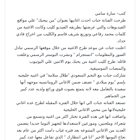
كتب- سارة سامي
طرحت الفنانة جنات احدث اغانيها بعنوان “من بيحبك” علي مواقع
الفيديوهات والتي عرضتها بطريقه الفيديو كليب وكانت الاغنية من
كلمات محمد رفاعي وتوزيع شريف قاسم والكليب من اخراج فادي
حداد.
اعلنت جنات عن موعد طرح الاغنيه من خلال موقعها الرسمي تبادل
الصور والمعلومات “انستجرام ” ونشرت البوستر الرسمي وعلقت
قائله: طرح كليب اغنية من يحبك يوم الاثنين علي اليوتيوب
والمنصات الموسيقية.
شاركت جنات مع النجم السعودي “طلال سلامة” في اغنيه خليجيه
بإسم “يوم ميلادي ” تصنف ضمن الاغاني الرومانسيه موجهه أنها
سعيدة بالتعامل معه لانه يتمتع بصوت قوي ورائع ولديه عدد كبير
من الجماهير
تستعد الفنانه جنات الي انها خلال الفتره المقبله لطرح عده اغاني
خليجيةلانها من محبي الاغاني الخليجية
واضافت انها في هذه الفترة تختار اكثر من اغنيه وتسمع من
شعراء، وملحنين، وموزعين لاستعدادها لتجهيز البوما جديدا يتضمن
العديد من الاغاني المتنوعه بعد فتره غياب دامت اكثر من عام بعد
نجاح البومها الاخير “انا في انتظارك ” الذي تفاعل معها عدد كبير