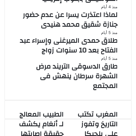
منذ 4 أيام
لماذا اعتذرت يسرا عن عدم حضور
جنازة شقيق محمد هنيدى
منذ 5 أيام
طلاق حمدى الميرغنى وإسراء عبد
الفتاح بعد 10 سنوات زواج
منذ 5 أيام
طارق الدسوقى التريند مرض
الشهرة سرطان ينهش فى
المجتمع
المغرب تكتب
الطبيب المعالج
المغرب
الطبيب
تكتب
المعالج
التاريخ وتفوز
لـ أنغام يكشف
التاريخ
لـ
علي بلجيكا
حقيقة إصابتها
وتفوز
أنغام