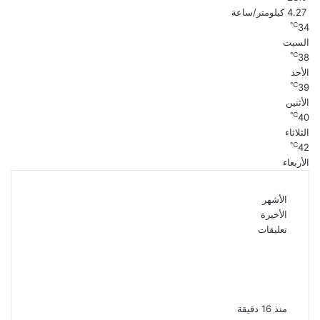
4.27 كيلومتر/ساعة
℃
34
السبت
℃
38
الأحد
℃
39
الأثنين
℃
40
الثلاثاء
℃
42
الأربعاء
الأشهر
الأخيرة
تعليقات
القبض على سيدة بتهمة إدارة صفحة على
مواقع التواصل للترويج للأعمال المنافية للآداب
فى الإسكندرية
منذ 16 دقيقة