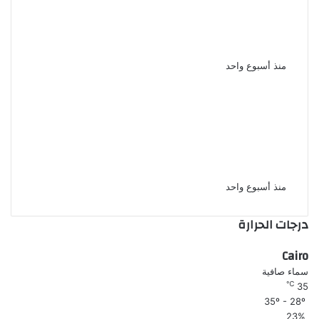
بعد غياب 6 سنوات الفنانة نورهان
تكشف ابتعدت عن التمثيل من أجل
ابنى
منذ أسبوع واحد
حبس ياسمينا المصرى شهرًا
وتغريمها 15 ألف جنيه فى قضية
سب وقذف اشرف زكى نقيب المهن
التمثيلية
منذ أسبوع واحد
درجات الحرارة
Cairo
سماء صافية
℃
35
35º - 28º
23%