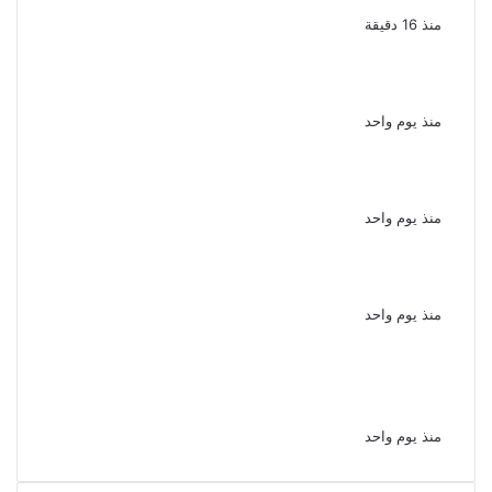
فى الإسكندرية
منذ 16 دقيقة
الذكرى الـ 15 لرحيل المطرب حسن الأسمر أحد أبرز
نجوم الأغنية الشعبية فى مصر والوطن العربى
منذ يوم واحد
الذكرى الخامسة لرحيل دلال عبد العزيز فنانة
جميلة دخلت القلوب بطيبتها وبساطتها
منذ يوم واحد
سقوط 6 عناصر جنائية لقيامهم بغسل 250
مليون جنيه من حصيلة الإتجار بالمخدرات
منذ يوم واحد
لزيادة المشاهدات وتحقيق أرباح القبض على
صانعة محتوى فى بتهمة نشر مقاطع خادشة
للحياء فى الإسكندرية
منذ يوم واحد