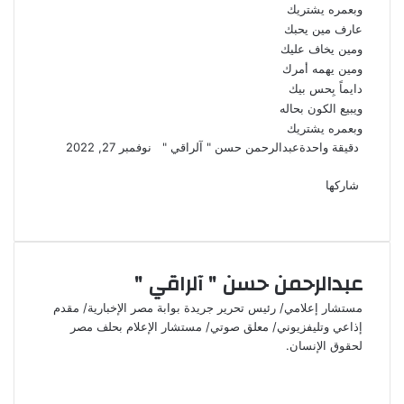
وبعمره يشتريك
عارف مين يحبك
ومين يخاف عليك
ومين يهمه أمرك
دايماً بِحس بيك
ويبيع الكون بحاله
وبعمره يشتريك
تابع
أرسل
دقيقة واحدة
عبدالرحمن حسن " آلراقي "
نوفمبر 27, 2022
‫X
فيسبوك
لينكدإن
لاين
ڤايبر
‫Pocket
واتساب
تيلقرام
بينتيريست
على
بريدا
X
إلكترونيا
شاركها
‫X
فيسبوك
لينكدإن
طباعة
بينتيريست
‫Pocket
مشاركة
Odnoklassniki
عبر
البريد
عبدالرحمن حسن " آلراقي "
مستشار إعلامي/ رئيس تحرير جريدة بوابة مصر الإخبارية/ مقدم
إذاعي وتليفزيوني/ معلق صوتي/ مستشار الإعلام بحلف مصر
لحقوق الإنسان.
موقع
الويب
فيسبوك
‫X