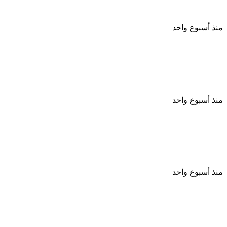
وانضمام نجوم جدد
منذ أسبوع واحد
يسرا اللوزى من شدة الضغط لم أكن أريد استكمال
العمل فذهبت إلى طبيبة نفسية
منذ أسبوع واحد
بعد غياب 6 سنوات الفنانة نورهان تكشف ابتعدت عن
التمثيل من أجل ابنى
منذ أسبوع واحد
حبس ياسمينا المصرى شهرًا وتغريمها 15 ألف جنيه فى
قضية سب وقذف اشرف زكى نقيب المهن التمثيلية