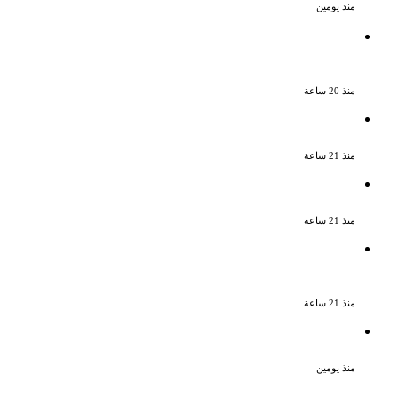
منذ يومين
الذكرى الـ 15 لرحيل المطرب حسن الأسمر أحد
أبرز نجوم الأغنية الشعبية فى مصر والوطن
العربى
منذ 20 ساعة
الذكرى الخامسة لرحيل دلال عبد العزيز فنانة
جميلة دخلت القلوب بطيبتها وبساطتها
منذ 21 ساعة
سقوط 6 عناصر جنائية لقيامهم بغسل 250
مليون جنيه من حصيلة الإتجار بالمخدرات
منذ 21 ساعة
لزيادة المشاهدات وتحقيق أرباح القبض على
صانعة محتوى فى بتهمة نشر مقاطع خادشة
للحياء فى الإسكندرية
منذ 21 ساعة
بعد موسم واحد.. الأهلي يعلن رحيل محمد
علي بن رمضان
منذ يومين