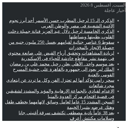
السبت, أغسطس 8 2026
أخبار عاجلة
الذكرى الـ 15 لرحيل المطرب حسن الأسمر أحد أبرز نجوم
الأغنية الشعبية فى مصر والوطن العربى
الذكرى الخامسة لرحيل دلال عبد العزيز فنانة جميلة دخلت
القلوب بطيبتها وبساطتها
سقوط 6 عناصر جنائية لقيامهم بغسل 250 مليون جنيه من
حصيلة الإتجار بالمخدرات
لزيادة المشاهدات وتحقيق أرباح القبض على صانعة محتوى
فى بتهمة نشر مقاطع خادشة للحياء فى الإسكندرية
بعد موسم واحد.. الأهلي يعلن رحيل محمد علي بن رمضان
الملك لير يعود إلى جمهوره بالقاهرة على خشبة المسرح
القومى بالعتبة
سحر رامى تؤكد أنها لم تعتزل الفن وكل ما تردد عن ابتعادى
مجرد شائعات
الإعدام لقيادي بالجماعة الإرهابية والمؤبد والمشدد لشقيقين
فى قضية اقتحام مركز العدوة بالمنيا
السجن المشدد 15 عاما لعامل وسائق لاتهامهما بخطف طفل
وهتك عرضه بشبرا الخيمة
بعد 38 عاماً نادية مصطفى تكتشف سرقة أغنيتى جانا
وسلامات مكنتش أعرف
القائمة