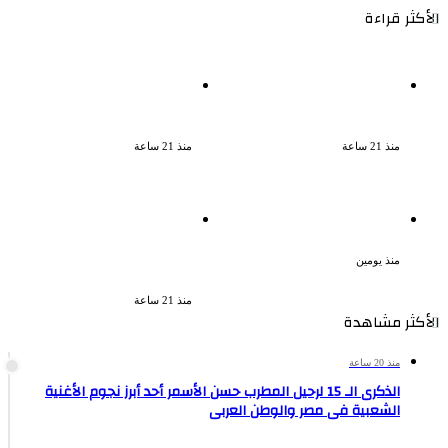
الأكثر قراءة
سقوط 6 عناصر جنائية لقيامهم
الذكرى الخامسة لرحيل دلال عبد
بغسل 250 مليون جنيه من
العزيز فنانة جميلة دخلت
حصيلة الإتجار بالمخدرات
القلوب بطيبتها وبساطتها
منذ 21 ساعة
منذ 21 ساعة
بعد موسم واحد.. الأهلي يعلن
لزيادة المشاهدات وتحقيق أرباح
رحيل محمد علي بن رمضان
القبض على صانعة محتوى فى
بتهمة نشر مقاطع خادشة
منذ يومين
للحياء فى الإسكندرية
منذ 21 ساعة
الأكثر مشاهدة
منذ 20 ساعة
الذكرى الـ 15 لرحيل المطرب حسن الأسمر أحد أبرز نجوم الأغنية
الشعبية فى مصر والوطن العربى