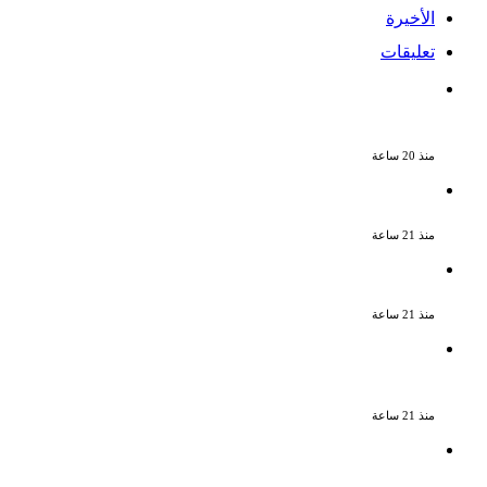
الأخيرة
تعليقات
الذكرى الـ 15 لرحيل المطرب حسن الأسمر أحد
أبرز نجوم الأغنية الشعبية فى مصر والوطن
العربى
منذ 20 ساعة
الذكرى الخامسة لرحيل دلال عبد العزيز فنانة
جميلة دخلت القلوب بطيبتها وبساطتها
منذ 21 ساعة
سقوط 6 عناصر جنائية لقيامهم بغسل 250
مليون جنيه من حصيلة الإتجار بالمخدرات
منذ 21 ساعة
لزيادة المشاهدات وتحقيق أرباح القبض على
صانعة محتوى فى بتهمة نشر مقاطع خادشة
للحياء فى الإسكندرية
منذ 21 ساعة
بعد موسم واحد.. الأهلي يعلن رحيل محمد
علي بن رمضان