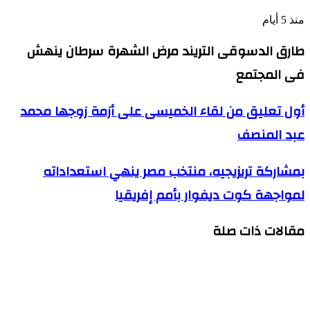
منذ 5 أيام
طارق الدسوقى التريند مرض الشهرة سرطان ينهش
فى المجتمع
أول
أول تعليق من لقاء الخميسى على أزمة زوجها محمد
تعليق
عبد المنصف
من
لقاء
الخميسى
بمشاركة
بمشاركة تريزيجيه، منتخب مصر ينهي استعداداته
على
تريزيجيه،
أزمة
لمواجهة كوت ديفوار بأمم إفريقيا
منتخب
زوجها
مصر
محمد
ينهي
عبد
مقالات ذات صلة
استعداداته
المنصف
لمواجهة
كوت
ديفوار
بأمم
محمد إمام يستأنف تصوير شمس الزناتى 3 أغسطس
إفريقيا