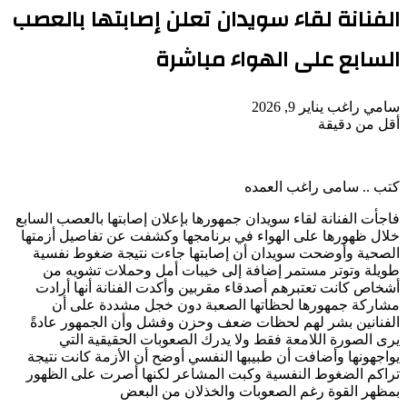
الفنانة لقاء سويدان تعلن إصابتها بالعصب
السابع على الهواء مباشرة
أرسل
سامي راغب
يناير 9, 2026
بريدا
أقل من دقيقة
‫Pocket
‫X
لاين
ڤايبر
تيلقرام
لينكدإن
واتساب
فيسبوك
بينتيريست
إلكترونيا
كتب .. سامى راغب العمده
فاجأت الفنانة لقاء سويدان جمهورها بإعلان إصابتها بالعصب السابع
خلال ظهورها على الهواء في برنامجها وكشفت عن تفاصيل أزمتها
الصحية وأوضحت سويدان أن إصابتها جاءت نتيجة ضغوط نفسية
طويلة وتوتر مستمر إضافة إلى خيبات أمل وحملات تشويه من
أشخاص كانت تعتبرهم أصدقاء مقربين وأكدت الفنانة أنها أرادت
مشاركة جمهورها لحظاتها الصعبة دون خجل مشددة على أن
الفنانين بشر لهم لحظات ضعف وحزن وفشل وأن الجمهور عادةً
يرى الصورة اللامعة فقط ولا يدرك الصعوبات الحقيقية التي
يواجهونها وأضافت أن طبيبها النفسي أوضح أن الأزمة كانت نتيجة
تراكم الضغوط النفسية وكبت المشاعر لكنها أصرت على الظهور
بمظهر القوة رغم الصعوبات والخذلان من البعض