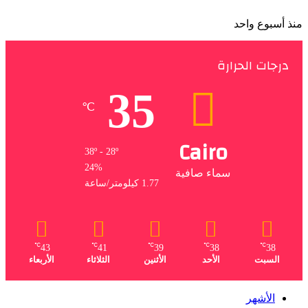
منذ أسبوع واحد
درجات الحرارة
35
℃
Cairo
38º - 28º
24%
سماء صافية
1.77 كيلومتر/ساعة
℃
℃
℃
℃
℃
43
41
39
38
38
السبت
الأحد
الأثنين
الثلاثاء
الأربعاء
الأشهر