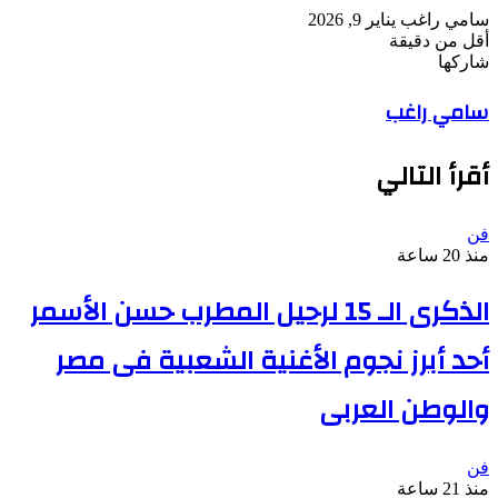
أرسل
سامي راغب
يناير 9, 2026
بريدا
أقل من دقيقة
‫Pocket
‫X
لاين
ڤايبر
تيلقرام
لينكدإن
واتساب
فيسبوك
بينتيريست
إلكترونيا
شاركها
Odnoklassniki
‫Pocket
‫X
طباعة
لينكدإن
فيسبوك
مشاركة
بينتيريست
سامي راغب
عبر
البريد
أقرأ التالي
فن
منذ 20 ساعة
الذكرى الـ 15 لرحيل المطرب حسن الأسمر
أحد أبرز نجوم الأغنية الشعبية فى مصر
والوطن العربى
فن
منذ 21 ساعة