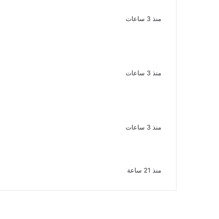
وبساطتها
منذ 3 ساعات
سقوط 6 عناصر جنائية لقيامهم بغسل
250 مليون جنيه من حصيلة الإتجار
بالمخدرات
منذ 3 ساعات
لزيادة المشاهدات وتحقيق أرباح القبض
على صانعة محتوى فى بتهمة نشر
مقاطع خادشة للحياء فى الإسكندرية
منذ 3 ساعات
بعد موسم واحد.. الأهلي يعلن رحيل محمد
علي بن رمضان
منذ 21 ساعة