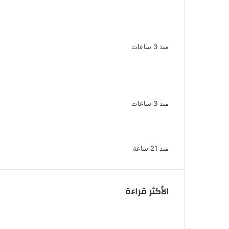
سقوط 6 عناصر جنائية لقيامهم بغسل
250 مليون جنيه من حصيلة الإتجار
بالمخدرات
منذ 3 ساعات
لزيادة المشاهدات وتحقيق أرباح القبض
على صانعة محتوى فى بتهمة نشر
مقاطع خادشة للحياء فى الإسكندرية
منذ 3 ساعات
بعد موسم واحد.. الأهلي يعلن رحيل محمد
علي بن رمضان
منذ 21 ساعة
الأكثر قراءة
الذكرى الخامسة لرحيل دلال عبد
العزيز فنانة جميلة دخلت القلوب بطيبتها