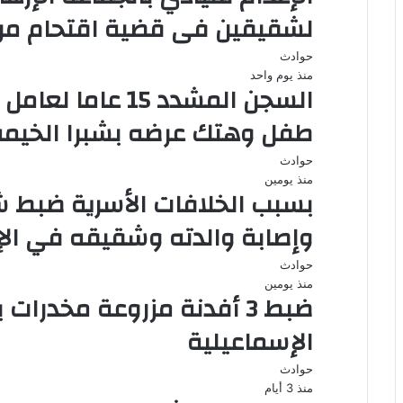
لشقيقين فى قضية اقتحام مركز
حوادث
منذ يوم واحد
السجن المشدد 15 
طفل وهتك عرضه بشبرا الخيمة
حوادث
منذ يومين
بسبب الخلافات الأسرية ضبط ش
وإصابة والدته وشقيقه في الإ
حوادث
منذ يومين
الإسماعيلية
حوادث
منذ 3 أيام