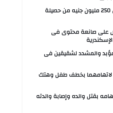
سقوط 6 عناصر جنائية لقيامهم بغسل 250 مليون جنيه من حصيلة
بض على صانعة محتوى فى
لإسكندرية
المؤبد والمشدد لشقيقين فى
عامل وسائق لاتهامهما بخطف طفل وهتك
امه بقتل والده وإصابة والدته