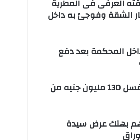
ته العرفى فى المطرية
ار الشقة وفوجئ به داخل
خل المحكمة بعد دفع
القبض على 3 متهمين بتهمة غسل 130 مليون جنيه من
وات للمتهم بهتك عرض سيدة
وراق