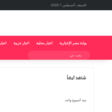
الجمعة, أغسطس 7 2026
بوابة مصر الإخبارية
اخبار محلية
اخبار عربية
اخبار
بحث
عن
شاهد أيضاً
إغلاق
الإعدام شنقا لمزارع قتل شقيقه وابن شقيقه
بسبب خلافات الميراث فى أسيوط
منذ أسبوع واحد
القبض على المتهمين باختطاف راقصة شهيرة