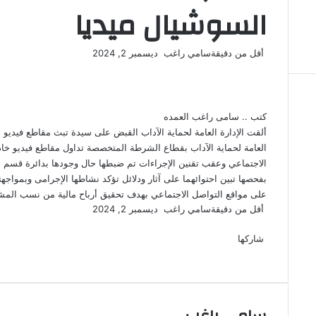
السوشيال ميديا
أرسل
أقل من دقيقة
سامي راغب
ديسمبر 2, 2024
‫X
فيسبوك
لينكدإن
لاين
ڤايبر
‫Pocket
واتساب
تيلقرام
بينتيريست
بريدا
إلكترونيا
كتب .. سامى راغب العمده
ألقت الإدارة العامة لحماية الآداب القبض على سيدة تبث مقاطع فيديو 
العامة لحماية الآداب بقطاع الشرطة المتخصصة تداول مقاطع فيديو خاد
بفحصها تبين احتوائهما على آثار ودلائل تؤكد نشاطها الإجرامى وبمواجهت
على مواقع التواصل الاجتماعي بهدف تحقيق أرباح مالية من نسب المشاهد
أرسل
أقل من دقيقة
سامي راغب
ديسمبر 2, 2024
‫X
فيسبوك
لينكدإن
لاين
ڤايبر
‫Pocket
واتساب
تيلقرام
بينتيريست
بريدا
إلكترونيا
شاركها
‫X
فيسبوك
لينكدإن
طباعة
بينتيريست
‫Pocket
مشاركة
Odnoklassniki
عبر
البريد
سامي راغب