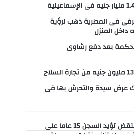
رفى فى المطرية ذهب لرؤية
 داخل المنزل
محكمة بعد دفع رشاوى
متهم بهتك عرض سيدة والتحرش بها فى
النقض تؤيد السجن 15 عاما على
نقض
يد