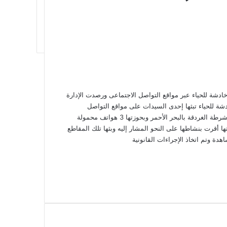
خادشة للحياء عبر مواقع التواصل الاجتماعى ورصدت الإدارة
شة للحياء تبثها إحدى السيدات على مواقع التواصل
الاجتماعي وعقب تقنين الإجراءات تم ضبطها حال وجودها بدائرة قسم شرطة الغردقة بالبحر الأحمر وبحوزتها 3 هواتف محمولة
ها أقرت بنشاطها على النحو المشار إليه وبثها تلك المقاطع
ة وتم اتخاذ الإجراءات القانونية