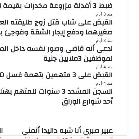
ضبط 3 أفدنة مزروعة مخدرات بقيمة 1.4 مليار جنيه فى الإسماعيلية
منذ 3 أيام
القبض على شاب قتل زوج طليقته الع
صغيرهما ودفع إيجار الشقة وفوجئ به
منذ 3 أيام
ادعى أنه قاضى وصور نفسه داخل ال
لموظفين 3ملايين جنية
منذ 4 أيام
القبض على 3 متهمين بتهمة غسل 130 مليون جنيه من تجارة السلاح
منذ 4 أيام
السجن المشدد 3 سنوات لل
أحد شوارع الوراق
عبير صبرى أنا شبه داليدا أتمنى
عبير
ال
صبرى
تؤ