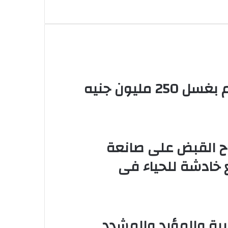
سقوط 6 عناصر جنائية لقيامهم بغسل 250 مليون جنيه
اح القبض على صانعة
خادشة للحياء فى
ابية والمؤبد والمشدد