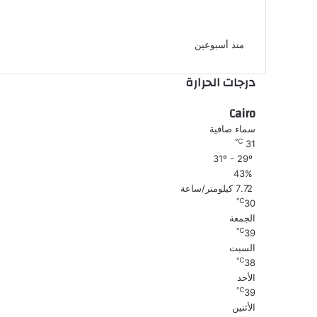
والتعدى عليها وتصويرها وسرقتها داخل شقة
بالهرم
منذ أسبوعين
درجات الحرارة
Cairo
سماء صافية
℃
31
31º - 29º
43%
7.72 كيلومتر/ساعة
℃
30
الجمعة
℃
39
السبت
℃
38
الأحد
℃
39
الأثنين