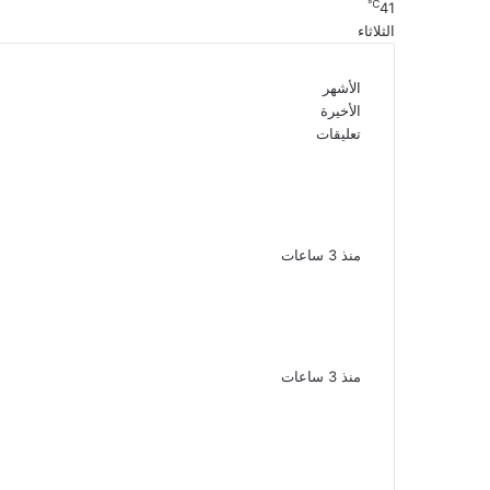
℃
41
الثلاثاء
الأشهر
الأخيرة
تعليقات
الذكرى الـ 15 لرحيل المطرب حسن الأسمر
أحد أبرز نجوم الأغنية الشعبية فى مصر
والوطن العربى
منذ 3 ساعات
الذكرى الخامسة لرحيل دلال عبد
العزيز فنانة جميلة دخلت القلوب بطيبتها
وبساطتها
منذ 3 ساعات
سقوط 6 عناصر جنائية لقيامهم بغسل
250 مليون جنيه من حصيلة الإتجار
بالمخدرات