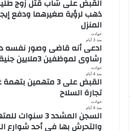
القبض على شاب قتل زوج طليق
ذهب لرؤية صغيرهما ودفع إيج
المنزل
حوادث
منذ 3 أيام
ادعى أنه قاضى وصور نفسه دا
رشاوى لموظفين 3ملايين جنية
حوادث
منذ 4 أيام
تجارة السلاح
حوادث
منذ 4 أيام
السجن المشدد 3 سن
والتحرش بها فى أحد شوارع ال