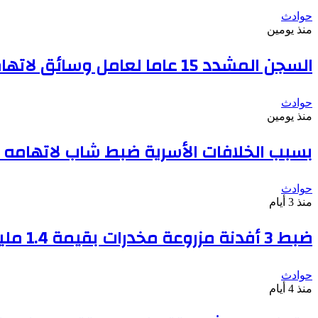
حوادث
منذ يومين
السجن المشدد 15 عاما لعامل وسائق لاتهامهما بخطف طفل وهتك عرضه بشبرا الخيمة
حوادث
منذ يومين
بسبب الخلافات الأسرية ضبط شاب لاتهامه ب
حوادث
منذ 3 أيام
ضبط 3 أفدنة مزروعة مخدرات بقيمة 1.4 مليار جنيه فى الإسماعيلية
حوادث
منذ 4 أيام