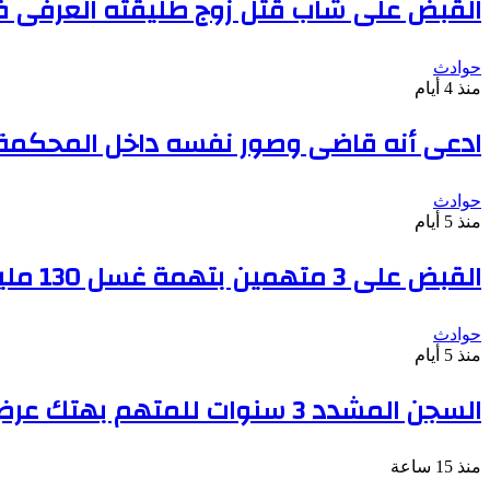
القبض على شاب قتل زوج طليقته العرفى فى
حوادث
منذ 4 أيام
ادعى أنه قاضى وصور نفسه داخل المحكمة بعد دف
حوادث
منذ 5 أيام
القبض على 3 متهمين بتهمة غسل 130 مليون جنيه من تجارة السلاح
حوادث
منذ 5 أيام
السجن المشدد 3 سنوات للمتهم بهتك عرض سيدة والتحرش بها فى أحد شوارع الوراق
منذ 15 ساعة