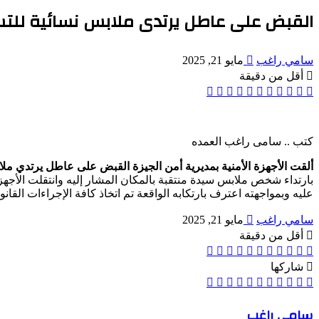
القبض على عاطل يرتدى ملابس نسائية للت
أرسل
سامي راغب
مايو 21, 2025
بريدا
أقل من دقيقة
إلكترونيا
‫X
‫Pocket
ڤايبر
تيلقرام
واتساب
بينتيريست
لينكدإن
لاين
فيسبوك
كتب .. سامى راغب العمده
ألقت الأجهزة الأمنية بمديرية أمن الجيزة القبض على عاطل يرتدي م
عليه وبمواجهته اعترف بارتكابه الواقعة تم اتخاذ كافة الإجراءات القانون
أرسل
سامي راغب
مايو 21, 2025
بريدا
أقل من دقيقة
إلكترونيا
‫X
‫Pocket
ڤايبر
تيلقرام
واتساب
بينتيريست
لينكدإن
لاين
فيسبوك
شاركها
‫X
Odnoklassniki
‫Pocket
مشاركة
بينتيريست
لينكدإن
فيسبوك
طباعة
عبر
البريد
سامي راغب