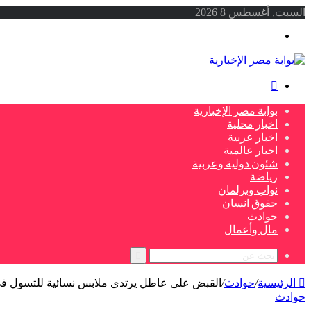
السبت, أغسطس 8 2026
القائمة
بحث
عن
بوابة مصر الإخبارية
اخبار محلية
اخبار عربية
اخبار عالمية
شئون دولية وعربية
رياضة
نواب وبرلمان
حقوق انسان
حوادث
مال وأعمال
بحث
عن
الرئيسية
/
حوادث
/
القبض على عاطل يرتدى ملابس نسائية للتسول فى
حوادث