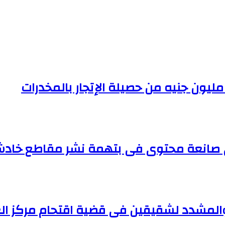
ى صانعة محتوى فى بتهمة نشر مقاطع خادشة
د والمشدد لشقيقين فى قضية اقتحام مركز الع