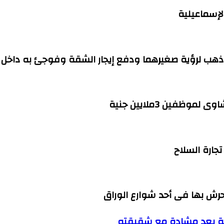
هب لرؤية صغيرهما ودفع إيجار الشقة وفوجئ به داخل ا
فين 3ملايين جنية
ية بعد مشادة مع شقيقته