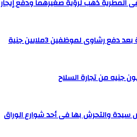
 المطرية ذهب لرؤية صغيرهما ودفع إيجار 
ع رشاوى لموظفين 3ملايين جنية