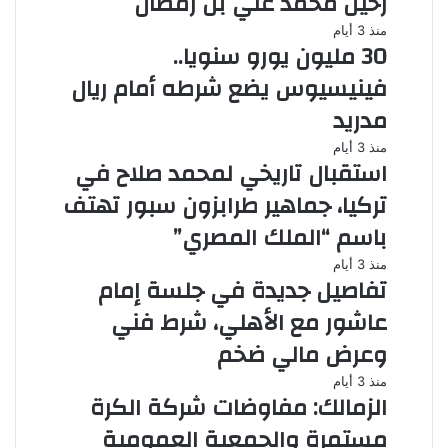
رحيل محمد علي بن رمضان
منذ 3 أيام
30 مليون يورو سنويا..
فينيسيوس يضع شرطه أمام ريال
مدريد
منذ 3 أيام
استقبال تاريخي لمحمد صلاح في
تركيا، جماهير طرابزون سبور تهتف
باسم “الملك المصري”
منذ 3 أيام
تفاصيل جديدة في جلسة إمام
عاشور مع الأهلي، شرط فني
وعرض مالي ضخم
منذ 3 أيام
الزمالك: مفاوضات شركة الكرة
مستمرة والجمعية العمومية