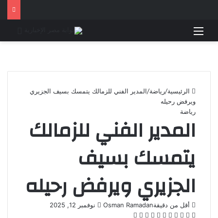
القائمة
بحث 
الرئيسية
/
رياضة
/
المدير الفني للزمالك يتمسك بسيف الجزيري
ويرفض رحيله
رياضة
المدير الفني للزمالك
يتمسك بسيف
الجزيري ويرفض رحيله
أرسل
أقل من دقيقة
Osman Ramadan
نوفمبر 12, 2025
‫X
فيسبوك
لينكدإن
بينتيريست
‫Pocket
واتساب
ڤايبر
تيلقرام
لاين
بريدا