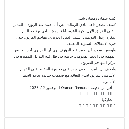
إلكترونيا
كتب عثمان رمضان شبل
كشف مصدر داخل نادي الزمالك، عن أن أحمد عبد الرؤوف، المدير
الفني للفريق الأول لكرة القدم، أبلغ إدارة النادي برفضه التام
لفكرة رحيل التونسي سيف الدين الجزيري، مهاجم الفريق، خلال
فترة الانتقالات الشتوية المقبلة.
وأوضح المصدر أن احمد عبد الرؤوف يرى أن الجزيري أحد العناصر
المهمة في الخط الهجومي، خاصة في ظل قلة البدائل المميزة في
مركز المهاجم الصريح.
وأضاف أن المدير الفني شدد على ضرورة الحفاظ على القوام
الأساسي للفريق لحين التعاقد مع صفقات جديدة تدعم الخط
الأمامي.
أرسل
أقل من دقيقة
Osman Ramadan
نوفمبر 12, 2025
‫X
فيسبوك
لينكدإن
بينتيريست
‫Pocket
واتساب
ڤايبر
تيلقرام
لاين
بريدا
إلكترونيا
شاركها
‫X
فيسبوك
لينكدإن
بينتيريست
‫Pocket
طباعة
مشاركة
Odnoklassniki
عبر
البريد