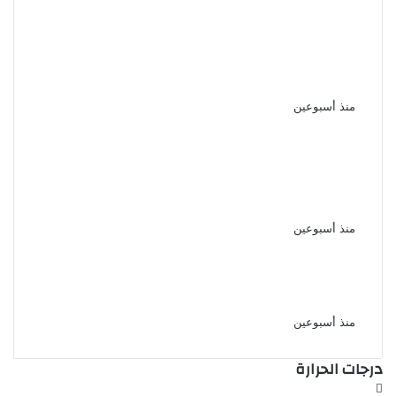
الأهلي يواصل استعداداته للموسم
الجديد بودية لافيينا ويترقب مواجهة
برشلونة
منذ أسبوعين
الأهلي يعزز مكانته الاقتصادية
باتفاق طويل الأمد مع إحدى
الشركات بمصر
منذ أسبوعين
نجوم الأهلي يحضرون حفل الإعلان
عن الراعي الجديد واسم الاستاد
منذ أسبوعين
درجات الحرارة