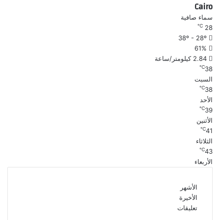
Cairo
سماء صافية
℃
28
38º - 28º
61%
2.84 كيلومتر/ساعة
℃
38
السبت
℃
38
الأحد
℃
39
الأثنين
℃
41
الثلاثاء
℃
43
الأربعاء
الأشهر
الأخيرة
تعليقات