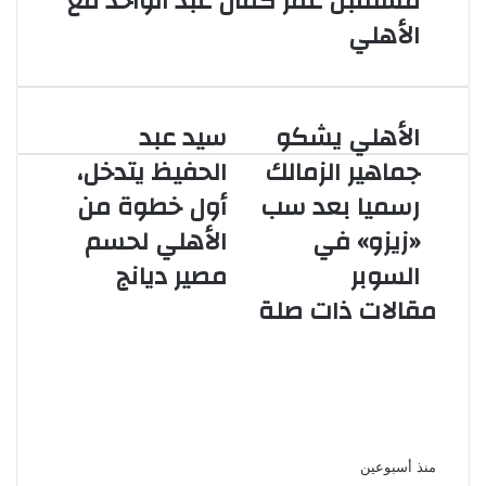
مستقبل عمر كمال عبد الواحد مع
الأهلي
الأهلي يشكو
سيد عبد
الأهلي
سيد
يشكو
عبد
جماهير الزمالك
الحفيظ يتدخل،
جماهير
الحفيظ
رسميا بعد سب
أول خطوة من
الزمالك
يتدخل،
رسميا
أول
«زيزو» في
الأهلي لحسم
بعد
خطوة
السوبر
مصير ديانج
سب
من
«زيزو»
الأهلي
مقالات ذات صلة
في
لحسم
السوبر
مصير
لاعبو الزمالك يطالبون بحسم موعد
ديانج
بداية الإعداد والمعسكر قبل انطلاق
الموسم الجديد
منذ أسبوعين