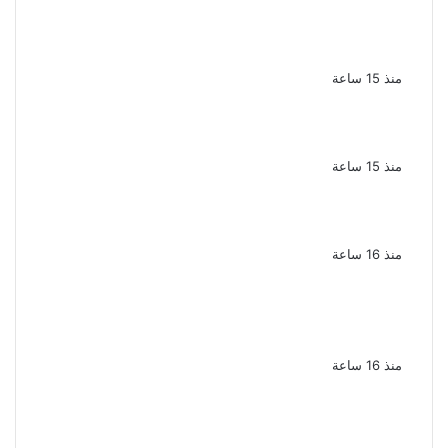
الذكرى الـ 15 لرحيل المطرب حسن الأسمر أحد أبرز
نجوم الأغنية الشعبية فى مصر والوطن العربى
منذ 15 ساعة
الذكرى الخامسة لرحيل دلال عبد العزيز فنانة
جميلة دخلت القلوب بطيبتها وبساطتها
منذ 15 ساعة
سقوط 6 عناصر جنائية لقيامهم بغسل 250
مليون جنيه من حصيلة الإتجار بالمخدرات
منذ 16 ساعة
لزيادة المشاهدات وتحقيق أرباح القبض على
صانعة محتوى فى بتهمة نشر مقاطع خادشة
للحياء فى الإسكندرية
منذ 16 ساعة
بعد موسم واحد.. الأهلي يعلن رحيل محمد علي بن
رمضان