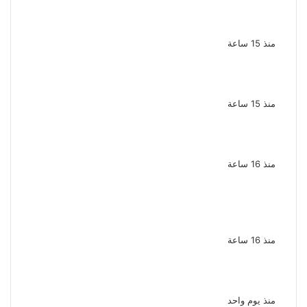
الذكرى الـ 15 لرحيل المطرب حسن الأسمر أحد أبرز
نجوم الأغنية الشعبية فى مصر والوطن العربى
منذ 15 ساعة
الذكرى الخامسة لرحيل دلال عبد العزيز فنانة
جميلة دخلت القلوب بطيبتها وبساطتها
منذ 15 ساعة
سقوط 6 عناصر جنائية لقيامهم بغسل 250
مليون جنيه من حصيلة الإتجار بالمخدرات
منذ 16 ساعة
لزيادة المشاهدات وتحقيق أرباح القبض على
صانعة محتوى فى بتهمة نشر مقاطع خادشة
للحياء فى الإسكندرية
منذ 16 ساعة
بعد موسم واحد.. الأهلي يعلن رحيل محمد علي بن
رمضان
منذ يوم واحد