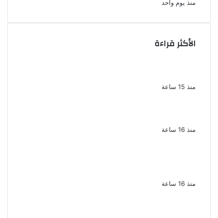
منذ يوم واحد
الأكثر قراءة
الذكرى الخامسة لرحيل دلال عبد العزيز فنانة
جميلة دخلت القلوب بطيبتها وبساطتها
منذ 15 ساعة
سقوط 6 عناصر جنائية لقيامهم بغسل 250
مليون جنيه من حصيلة الإتجار بالمخدرات
منذ 16 ساعة
لزيادة المشاهدات وتحقيق أرباح القبض على
صانعة محتوى فى بتهمة نشر مقاطع خادشة
للحياء فى الإسكندرية
منذ 16 ساعة
بعد موسم واحد.. الأهلي يعلن رحيل محمد علي بن
رمضان