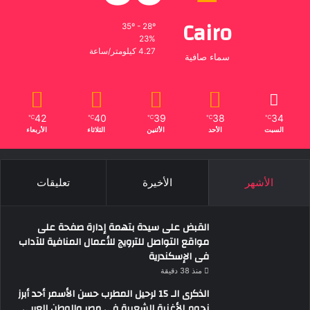
Cairo
35º - 28º
23%
4.27 كيلومتر/ساعة
سماء صافية
42
40
39
38
34
℃
℃
℃
℃
℃
السبت
الأحد
الأثنين
الثلاثاء
الأربعاء
الأشهر
الأخيرة
تعليقات
القبض على سيدة بتهمة إدارة صفحة على
مواقع التواصل للترويج للأعمال المنافية للآداب
فى الإسكندرية
منذ 38 دقيقة
الذكرى الـ 15 لرحيل المطرب حسن الأسمر أحد أبرز
نجوم الأغنية الشعبية فى مصر والوطن العربى