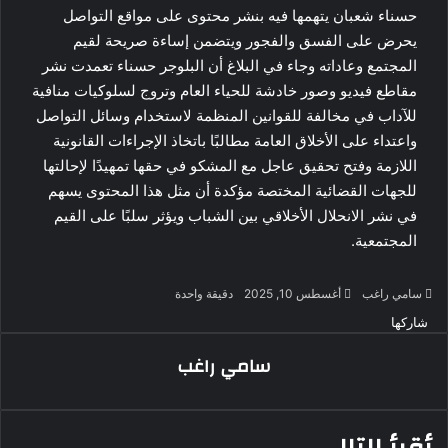
حسناء شعبان يتهمها فيه بنشر محتوى على مواقع التواصل
يحرض على الفسق والفجور ويتضمن إساءة صريحة لقيم
المجتمع وعاداته وجاء في البلاغ أن البلوجر حسناء تعمدت نشر
مقاطع فيديو وصور خادشة للحياء العام وتروج لسلوكيات منافية
للآداب في مخالفة للقوانين المنظمة لاستخدام وسائل التواصل
واعتداء على الأخلاق العامة مطالبًا باتخاذ الإجراءات القانونية
اللازمة وفتح تحقيق عاجل مع المشكو في حقها تمهيدًا لإحالتها
للجهات القضائية المختصة مؤكدة أن مثل هذا المحتوى يسهم
في نشر الانحلال الأخلاقي بين الشباب ويؤثر سلبًا على القيم
المجتمعية.
أرسل
سامي راغب
أغسطس 10, 2025
دقيقة واحدة
بريدا
‫X
لاين
ڤايبر
تيلقرام
لينكدإن
واتساب
‫Pocket
فيسبوك
بينتيريست
‫X
طباعة
لينكدإن
مشاركة
‫Pocket
فيسبوك
بينتيريست
Odnoklassniki
شاركها
إلكترونيا
عبر
سامي راغب
البريد