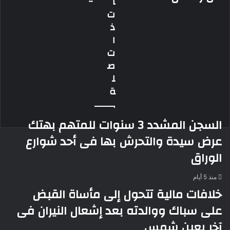
ا
زوجته
بتهمة
ت
حرقا
نشر
ذ
بالعاشر
محتوى
من
خادش
ا
رمضان
للحياء
ت
ص
ل
ة
السجن المشدد 3 سنوات للمتهم بهتك
عرض سيدة والتحرش بها فى أحد شوارع
الوراق
منذ 5 أيام
خلافات مالية تتحول إلى مأساة القبض
على سباك ووالدته بعد إشعال النيران فى
آخر بعين شمس