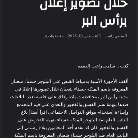
خلال تصوير إعلان
برأس البر
أرسل
سامي راغب
أغسطس 10, 2025
دقيقة واحدة
بريدا
‫X
لاين
ڤايبر
تيلقرام
لينكدإن
واتساب
‫Pocket
فيسبوك
بينتيريست
إلكترونيا
كتب .. سامى راغب العمده
ألقت الأجهزة الأمنية بدمياط القبض على البلوجر حسناء شعبان
المعروفة باسم الملكة حسناء شعبان خلال تصويرها إعلانًا في
مدينة رأس البر بمحافظة دمياط وذلك على خلفية تعدد البلاغات
ضدها بتهمة نشر الفسق والفجور والتعدي على قيم المجتمع
وإساءة استخدام مواقع التواصل الاجتماعي اقرأ أيضا| بلاغ
للنائب العام ضد البلوجر الملكة حسناء بتهمة التحريض على
الفسق والفجور كان قد تقدم أحد المحامين ببلاغ رسمي إلى
النائب العام ضد البلوجر حسناء شعبان المعروفة باسم الملكة