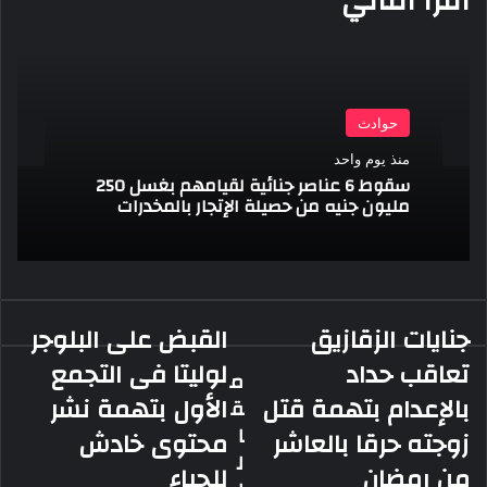
أقرأ التالي
حوادث
منذ يوم واحد
سقوط 6 عناصر جنائية لقيامهم بغسل 250
مليون جنيه من حصيلة الإتجار بالمخدرات
جنايات الزقازيق
القبض على البلوجر
جنايات
القبض
الزقازيق
على
تعاقب حداد
لوليتا فى التجمع
م
تعاقب
البلوجر
بالإعدام بتهمة قتل
الأول بتهمة نشر
ق
حداد
لوليتا
بالإعدام
فى
ا
زوجته حرقا بالعاشر
محتوى خادش
بتهمة
التجمع
ل
من رمضان
للحياء
قتل
الأول