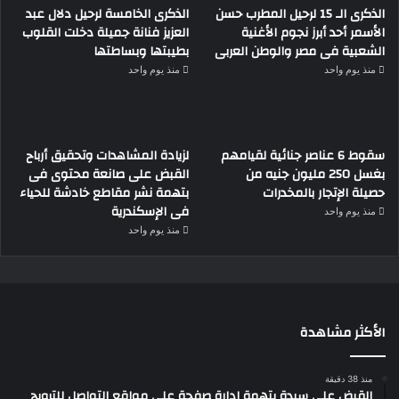
الذكرى الـ 15 لرحيل المطرب حسن
الذكرى الخامسة لرحيل دلال عبد
الأسمر أحد أبرز نجوم الأغنية
العزيز فنانة جميلة دخلت القلوب
الشعبية فى مصر والوطن العربى
بطيبتها وبساطتها
منذ يوم واحد
منذ يوم واحد
سقوط 6 عناصر جنائية لقيامهم
لزيادة المشاهدات وتحقيق أرباح
بغسل 250 مليون جنيه من
القبض على صانعة محتوى فى
حصيلة الإتجار بالمخدرات
بتهمة نشر مقاطع خادشة للحياء
فى الإسكندرية
منذ يوم واحد
منذ يوم واحد
الأكثر مشاهدة
منذ 38 دقيقة
القبض على سيدة بتهمة إدارة صفحة على مواقع التواصل للترويج