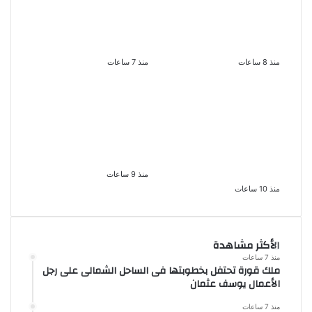
نجوم الطرب يشعلون ليالى
ناقد موسيقي: شيرين عبد
الساحل الشمالى صيف
الوهاب لا تزال تمتلك
2026 ينبض بالحياة
مقومات النجاح
منذ 8 ساعات
منذ 7 ساعات
القبض على سيدة بتهمة
بعد سداده 486 ألف جنيه
إدارة صفحة على مواقع
إخلاء سبيل إبراهيم سعيد
التواصل للترويج للأعمال
فى قضية متجمد نفقة
المنافية للآداب فى
طليقته
الإسكندرية
منذ 9 ساعات
منذ 10 ساعات
الأكثر مشاهدة
منذ 7 ساعات
ملك قورة تحتفل بخطوبتها فى الساحل الشمالى على رجل
الأعمال يوسف عثمان
منذ 7 ساعات