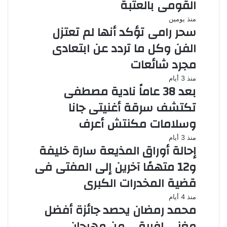
القومى بالعتبة
منذ يومين
سحر رامى تؤكد أنها لم تعتزل
الفن وكل ما تردد عن ابتعادى
مجرد شائعات
منذ 3 أيام
بعد 38 عاماً نادية مصطفى
تكتشف سرقة أغنيتى جانا
وسلامات مكنتش أعرف
منذ 3 أيام
إحالة أوراق المذيعة سارة خليفة
و12 متهمًا آخرين إلى المفتى فى
قضية المخدرات الكبرى
منذ 4 أيام
محمد رمضان يحصد جائزة أفضل
مغنى إفريقى من مهرجان