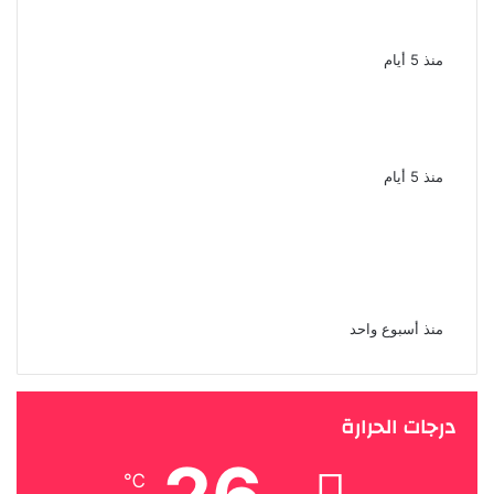
الفتاح بعد 10 سنوات زواج
منذ 5 أيام
طارق الدسوقى التريند مرض الشهرة
سرطان ينهش فى المجتمع
منذ 5 أيام
محمد إمام يستأنف تصوير شمس
الزناتى 3 أغسطس وانضمام نجوم
جدد
منذ أسبوع واحد
درجات الحرارة
℃