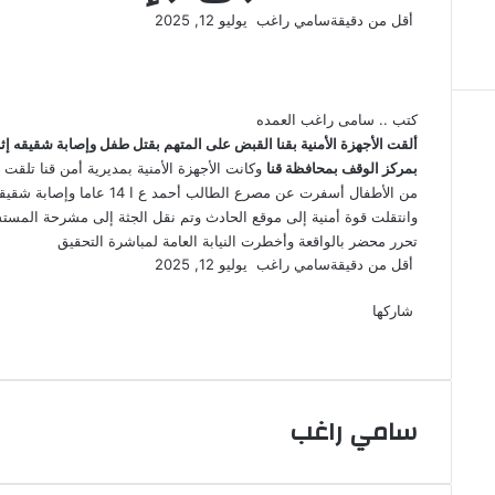
أرسل
أقل من دقيقة
سامي راغب
يوليو 12, 2025
‫X
فيسبوك
لينكدإن
لاين
ڤايبر
‫Pocket
واتساب
تيلقرام
بينتيريست
بريدا
إلكترونيا
كتب .. سامى راغب العمده
ألقت الأجهزة الأمنية بقنا القبض على المتهم بقتل طفل وإصابة شقيقه
بمركز الوقف بمحافظة قنا
وكانت الأجهزة الأمنية بمديرية أمن قنا تلقت
تحرر محضر بالواقعة وأخطرت النيابة العامة لمباشرة التحقيق
أرسل
أقل من دقيقة
سامي راغب
يوليو 12, 2025
‫X
فيسبوك
لينكدإن
لاين
ڤايبر
‫Pocket
واتساب
تيلقرام
بينتيريست
بريدا
إلكترونيا
شاركها
‫X
فيسبوك
لينكدإن
طباعة
بينتيريست
‫Pocket
مشاركة
Odnoklassniki
عبر
البريد
سامي راغب