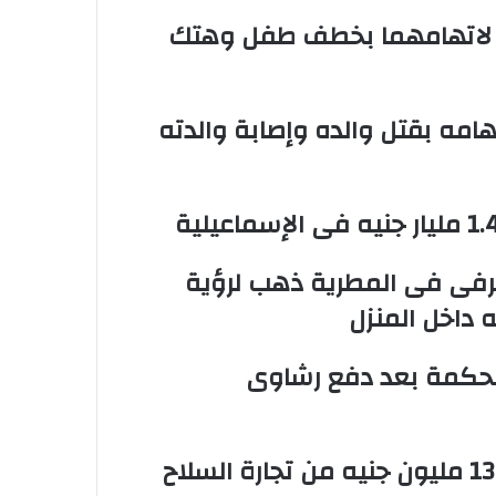
عامل وسائق لاتهامهما بخطف طفل وهتك
امه بقتل والده وإصابة والدته
رفى فى المطرية ذهب لرؤية
 داخل المنزل
محكمة بعد دفع رشاوى