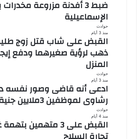
الإسماعيلية
حوادث
منذ 3 أيام
القبض على شاب قتل زوج طليق
ذهب لرؤية صغيرهما ودفع إيج
المنزل
حوادث
منذ 3 أيام
ادعى أنه قاضى وصور نفسه دا
رشاوى لموظفين 3ملايين جنية
حوادث
منذ 4 أيام
تجارة السلاح