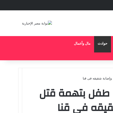
حوادث
مال وأعمال
إصابة شقيقه فى قنا
طفل بتهمة قتل
قيقه فى قنا