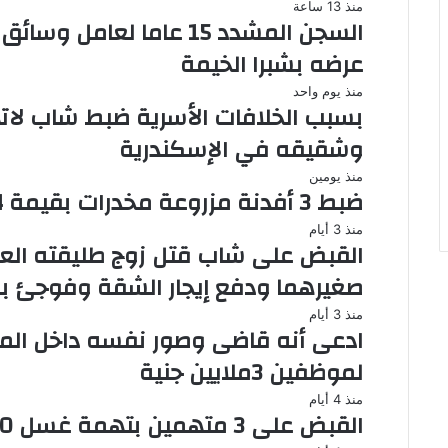
منذ 13 ساعة
السجن المشدد 15 عاما ل
عرضه بشبرا الخيمة
منذ يوم واحد
بسبب الخلافات الأسرية ضبط شاب لاته
وشقيقه في الإسكندرية
منذ يومين
ضبط 3 أفدنة مزروعة مخدرات بقيمة 1.4 مليار جنيه فى الإسماعيلية
منذ 3 أيام
القبض على شاب قتل زوج طليقته الع
صغيرهما ودفع إيجار الشقة وفوجئ به
منذ 3 أيام
ادعى أنه قاضى وصور نفسه داخل ال
لموظفين 3ملايين جنية
منذ 4 أيام
القبض على 3 متهمين بتهمة غسل 130 مليون جنيه من تجارة السلاح