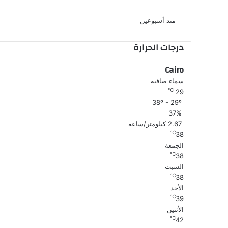
رقص بملابس خادشة للحياء
منذ أسبوعين
درجات الحرارة
Cairo
سماء صافية
℃
29
38º - 29º
37%
2.67 كيلومتر/ساعة
℃
38
الجمعة
℃
38
السبت
℃
38
الأحد
℃
39
الأثنين
℃
42