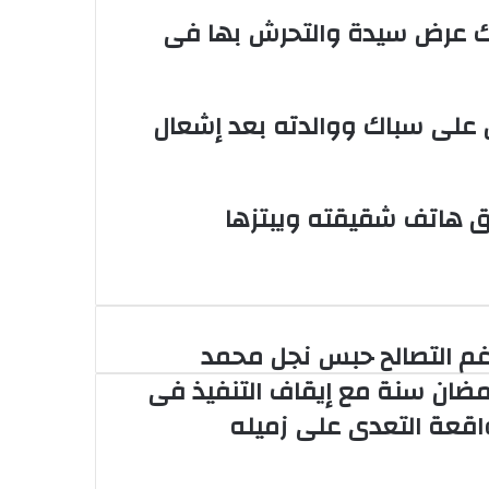
متهم بهتك عرض سيدة والتحرش بها فى
ض على سباك ووالدته بعد إشعال
 هاتف شقيقته ويبتزها
غم التصالح حبس نجل محمد
م
تصالح
مضان سنة مع إيقاف التنفيذ فى
س
اقعة التعدى على زميله
ل
مد
ضان
ة