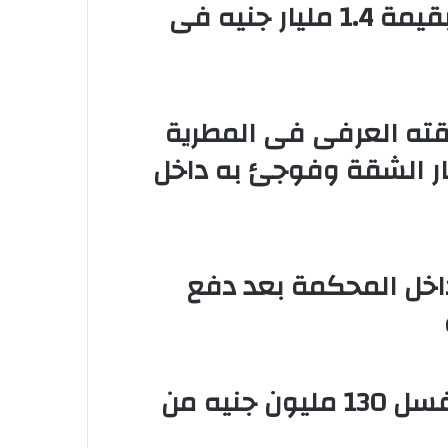
ضبط 3 أفدنة مزروعة مخدرات بقيمة 1.4 مليار جنيه فى
ته العرفى فى المطرية
ار الشقة وفوجئ به داخل
خل المحكمة بعد دفع
القبض على 3 متهمين بتهمة غسل 130 مليون جنيه من