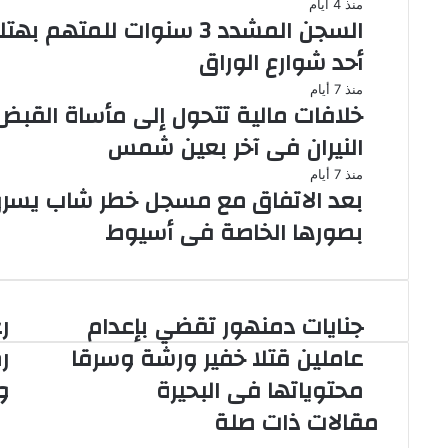
منذ 4 أيام
السجن المشدد 3 سنوات لل
أحد شوارع الوراق
منذ 7 أيام
خلافات مالية تتحول إلى مأساة القب
النيران فى آخر بعين شمس
منذ 7 أيام
بعد الاتفاق مع مسجل خطر شاب يسرق
بصورها الخاصة فى أسيوط
جنايات دمنهور تقضي بإعدام
ر
جنايات
رغ
دمنهور
ال
عاملين قتلا خفير ورشة وسرقا
ر
تقضي
حب
محتوياتها فى البحيرة
و
بإعدام
نج
عاملين
مح
مقالات ذات صلة
قتلا
رم
خفير
سن