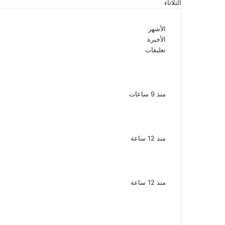
الثلاثاء
الأشهر
الأخيرة
تعليقات
بعد موسم واحد.. الأهلي يعلن رحيل محمد
علي بن رمضان
منذ 9 ساعات
الملك لير يعود إلى جمهوره بالقاهرة على
خشبة المسرح القومى بالعتبة
منذ 12 ساعة
سحر رامى تؤكد أنها لم تعتزل الفن وكل
ما تردد عن ابتعادى مجرد شائعات
منذ 12 ساعة
الإعدام لقيادي بالجماعة الإرهابية والمؤبد
والمشدد لشقيقين فى قضية اقتحام