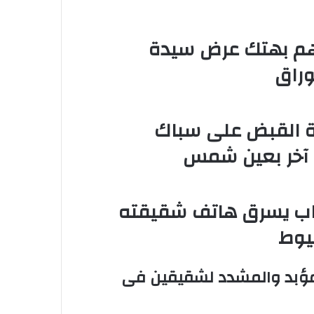
وات للمتهم بهتك عرض سيدة
وراق
اة القبض على سباك
ى آخر بعين شمس
اب يسرق هاتف شقيقته
يوط
المؤبد والمشدد لشقيقين فى