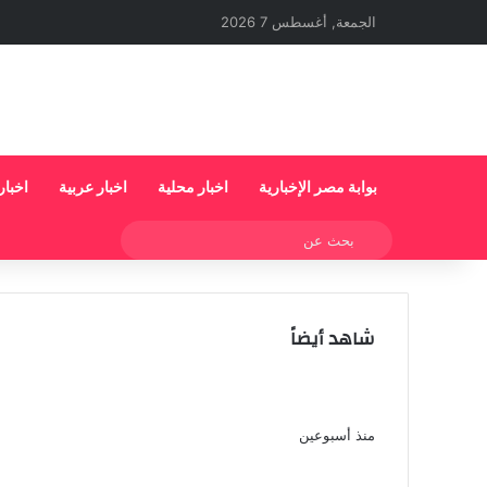
الجمعة, أغسطس 7 2026
بوابة مصر الإخبارية
اخبار محلية
اخبار عربية
اخبار
بحث
عن
شاهد أيضاً
إغلاق
العثور على رضيع متوفى داخل صندوق قمامة
بالعاشر من رمضان
منذ أسبوعين
ضبط صانعة محتوى بالقاهرة لنشرها فيديوهات