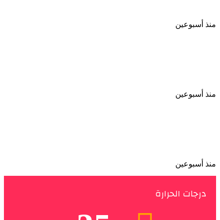
والمعسكر قبل انطلاق الموسم الجديد
منذ أسبوعين
الأهلي يواصل استعداداته للموسم الجديد بودية
لافيينا ويترقب مواجهة برشلونة
منذ أسبوعين
الأهلي يعزز مكانته الاقتصادية باتفاق طويل الأمد مع
إحدى الشركات بمصر
منذ أسبوعين
درجات الحرارة