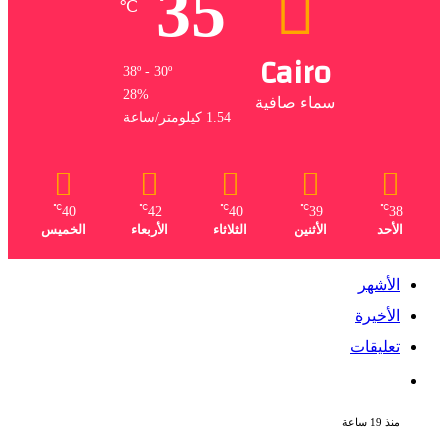
35
℃
Cairo
38º - 30º
28%
سماء صافية
1.54 كيلومتر/ساعة
℃
℃
℃
℃
℃
40
42
40
39
38
الأحد
الأثنين
الثلاثاء
الأربعاء
الخميس
الأشهر
الأخيرة
تعليقات
ملك قورة تحتفل بخطوبتها فى الساحل
الشمالى على رجل الأعمال يوسف عثمان
منذ 19 ساعة