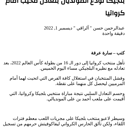
بلجيكا تودع المونديال بتعادل مخيب أمام
كرواتيا
تابع
أرسل
عبدالرحمن حسن " آلراقي "
ديسمبر 1, 2022
على
بريدا
دقيقة واحدة
X
‫Pocket
‫X
لاين
ڤايبر
تيلقرام
لينكدإن
واتساب
فيسبوك
بينتيريست
إلكترونيا
كتب – سارة عرفة
تأهل منتخب كرواتيا إلى دور الـ 16 من بطولة كأس العالم 2022، بعد
تعادله مع نظيره البلجيكي مساء اليوم الخميس.
وفشل المنتخبان في استغلال كافة الفرص التي اتحيت لهما أمام
المرميين ليحصل كل منهما على نقطة.
وحسم التعادل السلبي نتيجة مباراة منتخبي بلجيكا وكرواتيا، التي
أقيمت على ملعب أحمد بن على المونديالي.
وسيطر لاعبو منتخب بلجيكا على مجريات اللعب معظم فترات
اللقاء، ولكن تألق الحارس الكرواتي ليفاكوفيتش حرمهم من تسجيل