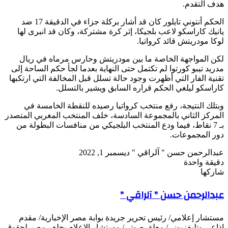
هدف التقدم.
الحكم أنتوني تايلور كان قد أشار بركلة جزاء في الدقيقة 17 ضد
يانيك كاراسكو لاعب بلجيكا، إثر كرة مشتركة، وكان قد انبرى لها
لوكا مودريتش قائد كرواتيا.
لكن المواجهة الخاصة ما بين مودريتش وحارس مرماه في ريال
مدريد تيبو كورتوا لم تكتمل حتى النهاية بعدما لجأ حكم الساحة إلى
تقنية الفار التي أظهرت وجود حالة تسلل قبل المخالفة التي ارتكبها
كاراسكو ليلغي الحكم قراره السابق ويشير بالتسلل.
وبتلك النتيجة، رفع منتخب كرواتيا رصيده للنقطة الخامسة في
المركز الثاني بالمجموعة السادسة، خلف المنتخب المغربي المتصدر
بـ 7 نقاط، فيما ودع المنتخب البلجيكي من منافسات البطولة من
دور المجموعات.
تابع
أرسل
عبدالرحمن حسن " آلراقي "
ديسمبر 1, 2022
على
بريدا
دقيقة واحدة
X
‫Pocket
‫X
لاين
ڤايبر
تيلقرام
لينكدإن
واتساب
فيسبوك
بينتيريست
إلكترونيا
شاركها
Odnoklassniki
‫Pocket
‫X
طباعة
لينكدإن
فيسبوك
مشاركة
بينتيريست
عبدالرحمن حسن " آلراقي "
عبر
البريد
مستشار إعلامي/ رئيس تحرير جريدة بوابة مصر الإخبارية/ مقدم
إذاعي وتليفزيوني/ معلق صوتي/ مستشار الإعلام بحلف مصر لحقوق