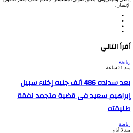
الإنسان.
موقع
فيسبوك
الويب
‫X
انستقرام
أقرأ التالي
رياضة
منذ 21 ساعة
بعد سداده 486 ألف جنيه إخلاء سبيل
إبراهيم سعيد فى قضية متجمد نفقة
طليقته
رياضة
منذ 3 أيام