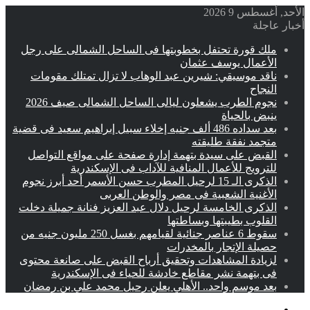
الأحد, أغسطس 9 2026
أخبار عاجلة
ملك قورة تحتفل بخطوبتها فى الساحل الشمالى على رجل
الأعمال يوسف عثمان
ناقد موسيقي: شيرين عبد الوهاب لا تزال تمتلك مقومات
النجاح
نجوم الطرب يشعلون ليالى الساحل الشمالى صيف 2026
ينبض بالحياة
بعد سداده 486 ألف جنيه إخلاء سبيل إبراهيم سعيد فى قضية
متجمد نفقة طليقته
القبض على سيدة بتهمة إدارة صفحة على مواقع التواصل
للترويج للأعمال المنافية للآداب فى الإسكندرية
الذكرى الـ 15 لرحيل المطرب حسن الأسمر أحد أبرز نجوم
الأغنية الشعبية فى مصر والوطن العربى
الذكرى الخامسة لرحيل دلال عبد العزيز فنانة جميلة دخلت
القلوب بطيبتها وبساطتها
سقوط 6 عناصر جنائية لقيامهم بغسل 250 مليون جنيه من
حصيلة الإتجار بالمخدرات
لزيادة المشاهدات وتحقيق أرباح القبض على صانعة محتوى
فى بتهمة نشر مقاطع خادشة للحياء فى الإسكندرية
بعد موسم واحد.. الأهلي يعلن رحيل محمد علي بن رمضان
القائمة