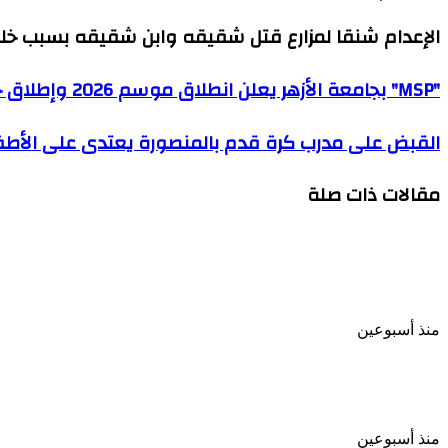
الإعدام شنقا لمزارع قتل شقيقه وابن شقيقه بسبب خل
"MSP"
"MSP" بجامعة الأزهر يعلن انطلاق موسم 2026 وإطلاق حملة قرطبة لاستقطاب الطلاب
بجامعة
الأزهر
القبض
القبض على مدرب كرة قدم بالمنصورة يعتدى على الأط
يعلن
على
انطلاق
مدرب
موسم
مقالات ذات صلة
كرة
2026
قدم
وإطلاق
بالمنصورة
حملة
يعتدى
قرطبة
على
لاستقطاب
القبض على المتهمين باختطاف راقصة شهيرة والتعدى ع
الأطفال
الطلاب
جنسيا
ويصورهم
منذ أسبوعين
العثور على رضيع متوفى داخل صندوق قمامة بالعاشر م
منذ أسبوعين