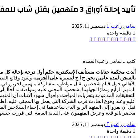
تأييد إحالة أوراق 3 متهمين بقتل شاب للمفتى بسبب الثأر فى الإسكندرية
أرسل
سامي راغب
ديسمبر 11, 2025
بريدا
دقيقة واحدة
إلكترونيا
‫X
‫Pocket
ڤايبر
تيلقرام
واتساب
بينتيريست
لينكدإن
لاين
فيسبوك
كتب .. سامى راغب العمده
أيدت محكمة جنايات مستأنف الإسكندرية حكم أول درجة بإحالة كل من ش
بالسجن لمدة عامين بحق ح ا ح لتستره على الجريمة
الأهالي حول قيام شخصين بقتل مواطن، بمشاركة متهمين آخرين في الو
المتهم الرابع ونظرًا لجهلهما بشخصية المجني عليه ومواصفاته لجأا 
التحقيقات المدعومة بتحريات المباحث وأقوال شهود الإثبات أن المتهم
عليه وعند وقوع الحادث قرب الشركة التي يعمل بها المجني عليه، أطلق ا
قبل أن يفروا إلى المتهم الرابع الذي ساعدهما في إخفاء السلاحين 
محضر بالواقعة وعرض المتهمون على النيابة العامة التي قررت حبسهم
أرسل
سامي راغب
ديسمبر 11, 2025
بريدا
دقيقة واحدة
إلكترونيا
‫X
‫Pocket
ڤايبر
تيلقرام
واتساب
بينتيريست
لينكدإن
لاين
فيسبوك