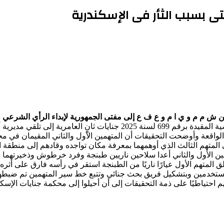
 م م و ي ا م و ع ف ع إلى مفتى الجمهورية لإبداء الرأي الشرعي في 
وتعود وقائع القضية المقيدة برقم 699 لسنة 2025 جنايات 
اقعة وأوضحت التحقيقات أن المتهمين الأول والثاني المقيمان في محا
إلى المتهم الثالث الذي أوهمهما بمعرفة مكان تواجده وقادهم إلى منط
ين الأول والثاني أعدا سلاحين ناريين طبنجة وفرد خرطوش وذخيرتهما ق
لمتهم الأول عيارًا ناريًا من الطبنجة استقر في رأسه فارق على أثره ال
المستخدمين وبتشكيل فريق بحث جنائي وتتبع خط سير المتهمين تم ضبطه
 احتياطيًا على ذمة التحقيقات إلى أن أحيلوا إلى محكمة جنايات الإ