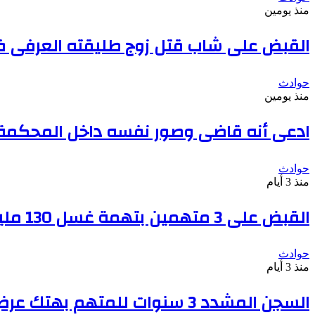
منذ يومين
القبض على شاب قتل زوج طليقته العرفى فى
حوادث
منذ يومين
ادعى أنه قاضى وصور نفسه داخل المحكمة بعد دف
حوادث
منذ 3 أيام
القبض على 3 متهمين بتهمة غسل 130 مليون جنيه من تجارة السلاح
حوادث
منذ 3 أيام
السجن المشدد 3 سنوات للمتهم بهتك عرض سيدة والتحرش بها فى أحد شوارع الوراق