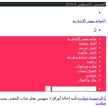
الخميس, أغسطس 6 2026
القائمة
بحث
عن
بوابة مصر الإخبارية
اخبار محلية
اخبار عربية
اخبار عالمية
شئون دولية وعربية
رياضة
نواب وبرلمان
حقوق انسان
حوادث
مال وأعمال
بحث
عن
الرئيسية
/
حوادث
/
تأييد إحالة أوراق 3 متهمين بقتل شاب للمفتى بسبب الثأر فى الإسكندرية
حوادث