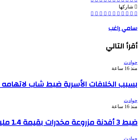
شاركها
‫X
Odnoklassniki
‫Pocket
مشاركة
بينتيريست
لينكدإن
فيسبوك
طباعة
عبر
البريد
سامي راغب
أقرأ التالي
حوادث
منذ 16 ساعة
بسبب الخلافات الأسرية ضبط شاب لاتهامه ب
حوادث
منذ 16 ساعة
ضبط 3 أفدنة مزروعة مخدرات بقيمة 1.4 مليار جنيه فى الإسماعيلية
حوادث