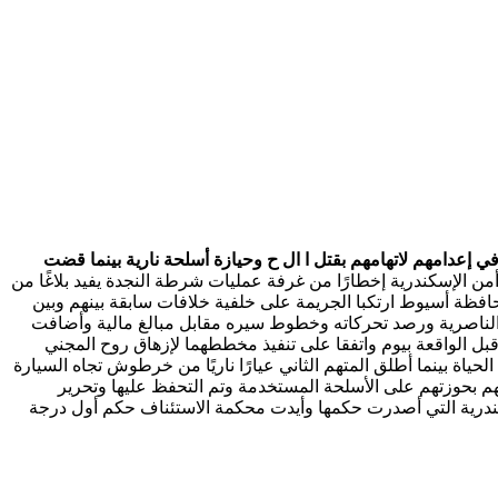
إعدامهم لاتهامهم بقتل ا ال ح وحيازة أسلحة نارية بينما قضت
ثانٍ العامرية إلى تلقي مديرية أمن الإسكندرية إخطارًا من غرفة عمليات شرطة النجدة يفيد بلاغًا من
فظة أسيوط ارتكبا الجريمة على خلفية خلافات سابقة بينهم وبين
قة الناصرية ورصد تحركاته وخطوط سيره مقابل مبالغ مالية وأضافت
بل الواقعة بيوم واتفقا على تنفيذ مخططهما لإزهاق روح المجني
حياة بينما أطلق المتهم الثاني عيارًا ناريًا من خرطوش تجاه السيارة
م بحوزتهم على الأسلحة المستخدمة وتم التحفظ عليها وتحرير
سكندرية التي أصدرت حكمها وأيدت محكمة الاستئناف حكم أول درجة