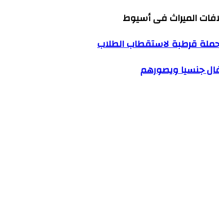
افات الميراث فى أسيوط
فال جنسيا ويصورهم
ليها وتصويرها وسرقتها داخل شقة بالهرم
ن رمضان