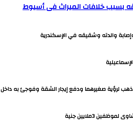
قه بسبب خلافات الميراث فى أسيوط
وإصابة والدته وشقيقه في الإسكندرية
هب لرؤية صغيرهما ودفع إيجار الشقة وفوجئ به داخل ا
فين 3ملايين جنية