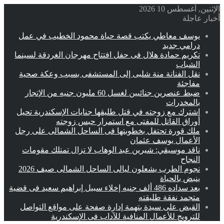
الإثنين, أغسطس 10 2026
أخبار عاجلة
يوسف معاطي يكتب قصة حياة محمود الخطيب في عمل
درامي جديد
تكريم حمادة هلال فى حفل افتتاح مهرجان الغردقة لسينما
الشباب
نقل الفنانة منة شلبى إلى المستشفى بسبب وعكة صحية
مفاجئة
ضبط عنصرين جنائيين لغسل 60 مليون جنيه من الإتجار
بالمخدرات
اشترك مع زوجته في قتل طليقها جنايات الإسكندرية تحيل
أوراق القاتل للمفتى مع استمرار حبس زوجته
ملك قورة تحتفل بخطوبتها فى الساحل الشمالى على رجل
الأعمال يوسف عثمان
ناقد موسيقي: شيرين عبد الوهاب لا تزال تمتلك مقومات
النجاح
نجوم الطرب يشعلون ليالى الساحل الشمالى صيف 2026
ينبض بالحياة
بعد سداده 486 ألف جنيه إخلاء سبيل إبراهيم سعيد فى قضية
متجمد نفقة طليقته
القبض على سيدة بتهمة إدارة صفحة على مواقع التواصل
للترويج للأعمال المنافية للآداب فى الإسكندرية