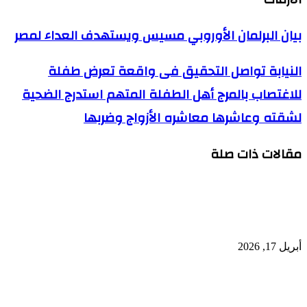
بيان
بيان البرلمان الأوروبي مسيس ويستهدف العداء لمصر
البرلمان
الأوروبي
النيابة
النيابة تواصل التحقيق فى واقعة تعرض طفلة
مسيس
تواصل
ويستهدف
للاغتصاب بالمرج أهل الطفلة المتهم استدرج الضحية
التحقيق
العداء
فى
لمصر
لشقته وعاشرها معاشره الأزواج وضربها
واقعة
تعرض
طفلة
مقالات ذات صلة
للاغتصاب
بالمرج
أهل
الطفلة
المتهم
إعادة الملاحة في هرمز و ترتيبات أمنية قيد التنفيذ
استدرج
الضحية
أبريل 17, 2026
لشقته
وعاشرها
معاشره
الملاحة تعود تدريجيًا إلى مضيق هرمز وسط مخاطر
الأزواج
وضربها