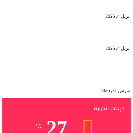
التوتر الإقليمي
أبريل 4, 2026
إيران تستثني العراق من قيود مضيق هرمز
أبريل 4, 2026
مجلة “Time” تختار المتحف المصري الكبير ضمن أفضل
المعالم السياحية والأثرية للزيارة
مارس 31, 2026
درجات الحرارة
27
℃