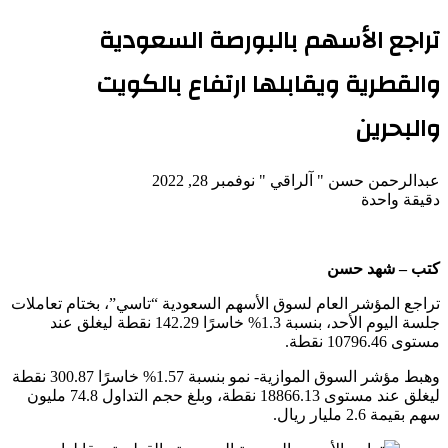
تراجع الأسهم بالبورصة السعودية
والقطرية ويقابلها ارتفاع بالكويت
والبحرين
تابع
أرسل
عبدالرحمن حسن " آلراقي "
نوفمبر 28, 2022
على
بريدا
دقيقة واحدة
X
‫Pocket
‫X
لاين
ڤايبر
تيلقرام
لينكدإن
واتساب
فيسبوك
بينتيريست
إلكترونيا
كتب – شهد حسن
تراجع المؤشر العام لسوق الأسهم السعودية “تاسي”، بختام تعاملات
جلسة اليوم الأحد، بنسبة 1.3% خاسرًا 142.29 نقطة ليغلق عند
مستوى 10796.46 نقطة.
وهبط مؤشر السوق الموازية- نمو بنسبة 1.57% خاسرًا 300.87 نقطة
ليغلق عند مستوى 18866.13 نقطة، وبلغ حجم التداول 74.8 مليون
سهم بقيمة 2.6 مليار ريال.