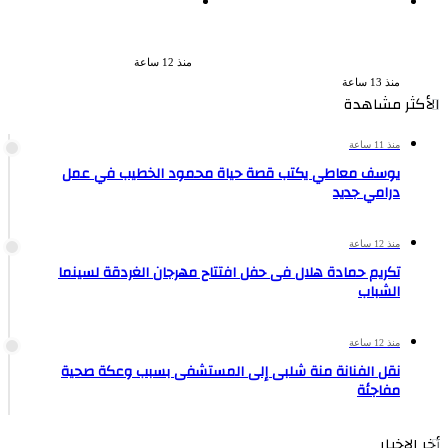
اشترك مع زوجته في قتل
ضبط عنصرين جنائيين لغسل 60
طليقها جنايات الإسكندرية تحيل
مليون جنيه من الإتجار
أوراق القاتل للمفتى مع
بالمخدرات
استمرار حبس زوجته
منذ 12 ساعة
منذ 13 ساعة
الأكثر مشاهدة
منذ 11 ساعة
يوسف معاطي يكتب قصة حياة محمود الخطيب في عمل
درامي جديد
منذ 12 ساعة
تكريم حمادة هلال فى حفل افتتاح مهرجان الغردقة لسينما
الشباب
منذ 12 ساعة
نقل الفنانة منة شلبى إلى المستشفى بسبب وعكة صحية
مفاجئة
أخر الاخبار