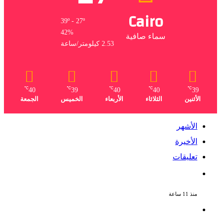
Cairo
39º - 27º
42%
سماء صافية
2.53 كيلومتر/ساعة
℃
℃
℃
℃
℃
40
39
40
40
39
الأثنين
الثلاثاء
الأربعاء
الخميس
الجمعة
الأشهر
الأخيرة
تعليقات
يوسف معاطي يكتب قصة حياة محمود
الخطيب في عمل درامي جديد
منذ 11 ساعة
تكريم حمادة هلال فى حفل افتتاح مهرجان
الغردقة لسينما الشباب