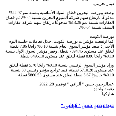
دينار بحريني.
وصعد ببورصة البحرين قطاع المواد الأساسية بنسبة نمو 22.97%
مدفوعًا بارتفاع سهم شركة ألمنيوم البحرين بنسبة 0.5%، ثم قطاع
العقارات بنسبة نمو 13.26% مدفوعًا بارتفاع سهم شركة عقارات
السيف بنسبة 0.64%.
بورصة الكويت
كما ارتفعت مؤشرات بورصة الكويت، خلال تعاملات جلسة اليوم
الأحد، إذ صعد مؤشر السوق العام بنسبة 0.10% رابحًا 7.86 نقطة
ليغلق عند مستوى 7594.45 نقطة، وقفز مؤشر السوق الأول بنسبة
0.10% رابحًا 8.86 نقطة ليغلق عند مستوى 8495.10 نقطة.
وزاد مؤشر السوق الرئيسي بنسبة 0.10% رابحًا 5.70 نقطة ليغلق
عند مستوى 5710.28 نقطة، فيما تراجع مؤشر رئيسي 50 بنسبة
0.10% خاسرًا 5.67 نقطة ليغلق عند مستوى 5860.53 نقطة
تابع
أرسل
عبدالرحمن حسن " آلراقي "
نوفمبر 28, 2022
على
بريدا
دقيقة واحدة
X
‫Pocket
‫X
لاين
ڤايبر
تيلقرام
لينكدإن
واتساب
فيسبوك
بينتيريست
إلكترونيا
شاركها
Odnoklassniki
‫Pocket
‫X
طباعة
لينكدإن
فيسبوك
مشاركة
بينتيريست
عبدالرحمن حسن " آلراقي "
عبر
البريد