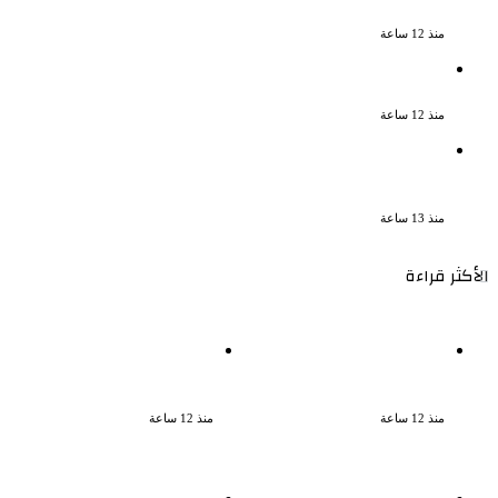
وعكة صحية مفاجئة
منذ 12 ساعة
ضبط عنصرين جنائيين لغسل 60 مليون جنيه
من الإتجار بالمخدرات
منذ 12 ساعة
اشترك مع زوجته في قتل طليقها جنايات
الإسكندرية تحيل أوراق القاتل للمفتى مع
استمرار حبس زوجته
منذ 13 ساعة
الأكثر قراءة
نقل الفنانة منة شلبى إلى
تكريم حمادة هلال فى حفل
المستشفى بسبب وعكة صحية
افتتاح مهرجان الغردقة لسينما
مفاجئة
الشباب
منذ 12 ساعة
منذ 12 ساعة