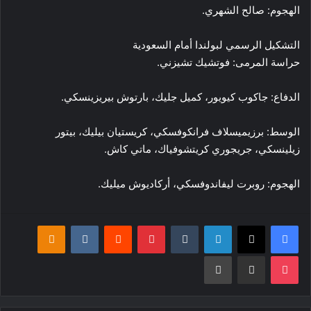
الهجوم: صالح الشهري.
التشكيل الرسمي لبولندا أمام السعودية
حراسة المرمى: فوتشيك تشيزني.
الدفاع: جاكوب كيويور، كميل جليك، بارتوش بيريزينسكي.
الوسط: برزيميسلاف فرانكوفسكي، كريستيان بيليك، بيتور
زيلينسكي، جريجوري كريتشوفياك، ماتي كاش.
الهجوم: روبرت ليفاندوفسكي، أركاديوش ميليك.
فيسبوك
‫X
لينكدإن
بينتيريست
klassniki
‫Pocket
مشاركة عبر البريد
طباعة