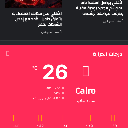
الأهلي يواصل استعداداته
للموسم الجديد بودية لافيينا
الأهلي يعزز مكانته الاقتصادية
ويترقب مواجهة برشلونة
باتفاق طويل الأمد مع إحدى
منذ أسبوعين
الشركات بمصر
منذ أسبوعين
درجات الحرارة
26
℃
Cairo
38º - 26º
74%
4.07 كيلومتر/ساعة
سماء صافية
40
42
40
39
38
℃
℃
℃
℃
℃