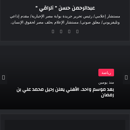
عبدالرحمن حسن " آلراقي "
مستشار إعلامي/ رئيس تحرير جريدة بوابة مصر الإخبارية/ مقدم إذاعي
وتليفزيوني/ معلق صوتي/ مستشار الإعلام بحلف مصر لحقوق الإنسان.
موقع
‫X
فيسبوك
انستقرام
الويب
رياضة
منذ يومين
بعد موسم واحد.. الأهلي يعلن رحيل محمد علي بن
رمضان
أمانة
العلاقات