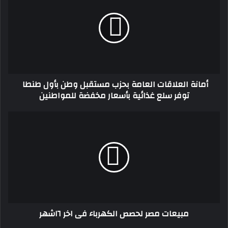
العامة
بحزب
مستقبل
وطن
بأول
طنطا
توفر
أمانة العلاقات العامة بحزب مستقبل وطن بأول طنطا
سلع
توفر سلع غذائية بأسعار مخفضة للمواطنين
غذائية
بأسعار
مخفضة
مبيعات
للمواطنين
مصر
لحصص
الكهرباء
فى
اخر
٦اشهر
مبيعات مصر لحصص الكهرباء فى اخر ٦اشهر