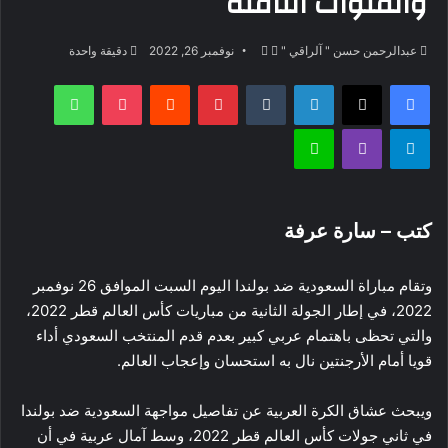
والقنوات الناقلة
تابع
أرسل
عبدالرحمن حسن " آلراقي "
نوفمبر 26, 2022
دقيقة واحدة
على
بريدا
فيسبوك
‫X
لينكدإن
بينتيريست
‫Pocket
واتساب
X
إلكترونيا
تيلقرام
ڤايبر
لاين
كتب – سارة عرفة
وتقام مباراة السعودية ضد بولندا اليوم السبت الموافق 26 نوفمبر
2022، في إطار الجولة الثانية من مباريات كأس العالم قطر 2022،
والتي تحظى باهتمام عربي كبير بعدم قدم المنتخب السعودي أداء
قويا أمام الأرجنتين نال به استحسان وإعجاب العالم.
ويبحث عشاق الكرة العربية عن تفاصيل مواجهة السعودية ضد بولندا
في ثاني جولات كأس العالم قطر 2022، وسط آمال عربية في أن