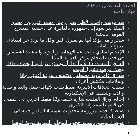
الجمعة, أغسطس 7 2026
أخبار عاجلة
بعد موسم واحد.. الأهلي يعلن رحيل محمد علي بن رمضان
الملك لير يعود إلى جمهوره بالقاهرة على خشبة المسرح
القومى بالعتبة
سحر رامى تؤكد أنها لم تعتزل الفن وكل ما تردد عن ابتعادى
مجرد شائعات
الإعدام لقيادي بالجماعة الإرهابية والمؤبد والمشدد لشقيقين
فى قضية اقتحام مركز العدوة بالمنيا
السجن المشدد 15 عاما لعامل وسائق لاتهامهما بخطف طفل
وهتك عرضه بشبرا الخيمة
بعد 38 عاماً نادية مصطفى تكتشف سرقة أغنيتى جانا
وسلامات مكنتش أعرف
بسبب الخلافات الأسرية ضبط شاب لاتهامه بقتل والده وإصابة
والدته وشقيقه في الإسكندرية
إحالة أوراق المذيعة سارة خليفة و12 متهمًا آخرين إلى المفتى
فى قضية المخدرات الكبرى
ضبط 3 أفدنة مزروعة مخدرات بقيمة 1.4 مليار جنيه فى
الإسماعيلية
ضبط 7 متهمين بتهمة حجب السجائر المهربة تمهيدًا لبيعها
القائمة