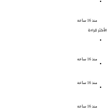
السجن المشدد 15 عاما لعامل وسائق لاتهامهما بخطف
طفل وهتك عرضه بشبرا الخيمة
منذ 16 ساعة
الأكثر قراءة
الملك لير يعود إلى جمهوره بالقاهرة على خشبة المسرح
القومى بالعتبة
منذ 16 ساعة
سحر رامى تؤكد أنها لم تعتزل الفن وكل ما تردد عن
ابتعادى مجرد شائعات
منذ 16 ساعة
الإعدام لقيادي بالجماعة الإرهابية والمؤبد والمشدد
لشقيقين فى قضية اقتحام مركز العدوة بالمنيا
منذ 16 ساعة