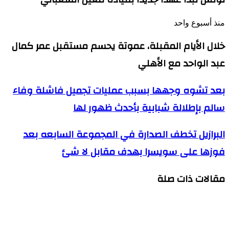
منذ أسبوع واحد
خلال الأيام المقبلة، عموتة يحسم مستقبل عمر كمال
عبد الواحد مع الأهلي
بعد
بعد تشوه وجهها بسبب عمليات تجميل فاشلة وفاء
تشوه
سالم بإطلالة شبابية بأحدث ظهور لها
وجهها
بسبب
عمليات
البرازيل
البرازيل تخطف الصدارة في المجموعة السابعه بعد
تجميل
تخطف
فاشلة
فوزها على سويسرا بهدف مقابل لا شئ
الصدارة
وفاء
في
سالم
المجموعة
بإطلالة
مقالات ذات صلة
السابعه
شبابية
بعد
بأحدث
فوزها
ظهور
على
لها
سويسرا
لاعبو الزمالك يطالبون بحسم موعد بداية الإعداد
بهدف