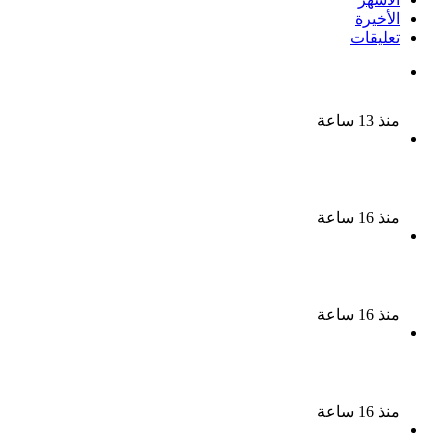
الأخيرة
تعليقات
بعد موسم واحد.. الأهلي يعلن رحيل محمد علي بن رمضان
منذ 13 ساعة
الملك لير يعود إلى جمهوره بالقاهرة على خشبة المسرح
القومى بالعتبة
منذ 16 ساعة
سحر رامى تؤكد أنها لم تعتزل الفن وكل ما تردد عن
ابتعادى مجرد شائعات
منذ 16 ساعة
الإعدام لقيادي بالجماعة الإرهابية والمؤبد والمشدد
لشقيقين فى قضية اقتحام مركز العدوة بالمنيا
منذ 16 ساعة