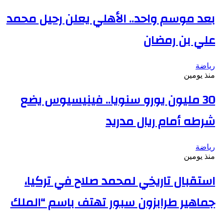
بعد موسم واحد.. الأهلي يعلن رحيل محمد
علي بن رمضان
رياضة
منذ يومين
30 مليون يورو سنويا.. فينيسيوس يضع
شرطه أمام ريال مدريد
رياضة
منذ يومين
استقبال تاريخي لمحمد صلاح في تركيا،
جماهير طرابزون سبور تهتف باسم “الملك