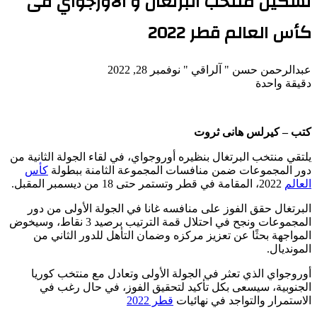
تشكيل منتخب البرتغال و الأورجواي فى
كأس العالم قطر 2022
تابع
أرسل
عبدالرحمن حسن " آلراقي "
نوفمبر 28, 2022
على
بريدا
دقيقة واحدة
X
‫Pocket
‫X
لاين
ڤايبر
تيلقرام
لينكدإن
واتساب
فيسبوك
بينتيريست
إلكترونيا
كتب – كيرلس هانى ثروت
يلتقي منتخب البرتغال بنظيره أوروجواي، في لقاء الجولة الثانية من
دور المجموعات ضمن منافسات المجموعة الثامنة ببطولة
كأس
العالم
2022، المقامة في قطر وتستمر حتى 18 من ديسمبر المقبل.
البرتغال حقق الفوز على منافسه غانا في الجولة الأولى من دور
المجموعات ونجح في احتلال قمة الترتيب برصيد 3 نقاط، وسيخوض
المواجهة بحثًا عن تعزيز مركزه وضمان التأهل للدور الثاني من
المونديال.
أوروجواي الذي تعثر في الجولة الأولى وتعادل مع منتخب كوريا
الجنوبية، سيسعى بكل تأكيد لتحقيق الفوز، في حال رغب في
الاستمرار والتواجد في نهائيات
قطر 2022