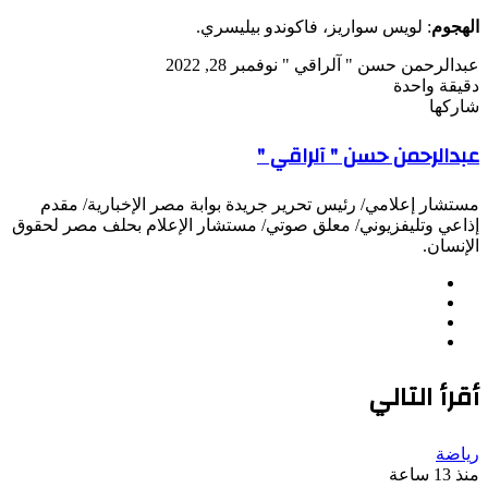
الهجوم
: لويس سواريز، فاكوندو بيليسري.
تابع
أرسل
عبدالرحمن حسن " آلراقي "
نوفمبر 28, 2022
على
بريدا
دقيقة واحدة
X
‫Pocket
‫X
لاين
ڤايبر
تيلقرام
لينكدإن
واتساب
فيسبوك
بينتيريست
إلكترونيا
شاركها
Odnoklassniki
‫Pocket
‫X
طباعة
لينكدإن
فيسبوك
مشاركة
بينتيريست
عبدالرحمن حسن " آلراقي "
عبر
البريد
مستشار إعلامي/ رئيس تحرير جريدة بوابة مصر الإخبارية/ مقدم
إذاعي وتليفزيوني/ معلق صوتي/ مستشار الإعلام بحلف مصر لحقوق
الإنسان.
موقع
فيسبوك
الويب
‫X
انستقرام
أقرأ التالي
رياضة
منذ 13 ساعة