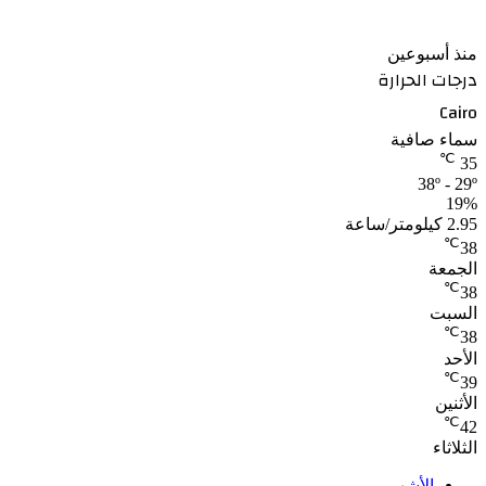
واسم الاستاد
منذ أسبوعين
درجات الحرارة
Cairo
سماء صافية
℃
35
38º - 29º
19%
2.95 كيلومتر/ساعة
℃
38
الجمعة
℃
38
السبت
℃
38
الأحد
℃
39
الأثنين
℃
42
الثلاثاء
الأشهر