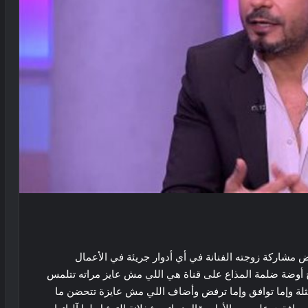
لماذا اعتذرت يسرا عن عدم حضور جنازة
مشاركة زوجته الفنانة في أي أدوار جريئة في الأعمال
شقيق محمد هنيدى
امج أوضة ضلمة المذاع على قناة هي اللي مش عايز مراته تتلمس
مثلة وإما توافق وإما ترفض وأضاف اللي مش عايزة تتحضن ما