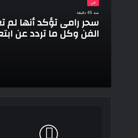
فن
منذ 45 دقيقة
سحر رامى تؤكد أنها لم تع
الفن وكل ما تردد عن ابت
مجرد شائعات
السجن
المشدد
3
سنوات
لعاطل