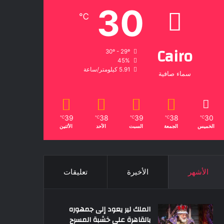
30
℃
Cairo
30º - 29º
45%
5.91 كيلومتر/ساعة
سماء صافية
39
38
39
38
30
℃
℃
℃
℃
℃
الخميس
الجمعة
السبت
الأحد
الأثنين
الأشهر
الأخيرة
تعليقات
الملك لير يعود إلى جمهوره
بالقاهرة على خشبة المسرح