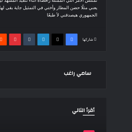
تمثلش الأمر اللي الممثلة رافضاه أثناء تنفيذ المشهد لي
الجمهوري هيصدقني لأ طبعًا
فيسبوك
‫X
لينكدإن
بينتير
شاركها
سامي راغب
أقرأ التالي