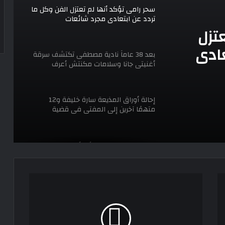
سحر رامى تؤكد أنها لم تعتزل الفن وكل ما
تردد عن ابتعادى مجرد شائعات
تزل
عادى
بعد 38 عاماً نادية مصطفى تكتشف سرقة
أغنيتى جانا وسلامات مكنتش أعرف
إحالة أوراق المذيعة سارة خليفة و12
متهمًا آخرين إلى المفتى فى قضية
المخدرات الكبرى
محمد رمضان يحصد جائزة أفضل مغنى
إفريقى من مهرجان الموسيقى بجنوب
إفريقيا
محمد
سامى
لماذا اعتذرت يسرا عن عدم حضور جنازة
شقيق محمد هنيدى
يعلن
اعتزاله
الإخراج