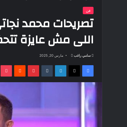
فن
تصريحات محمد نجاتى 
اللى مش عايزة تتح
أرسل
سامي راغب
مارس 20, 2025
بريدا
فيسبوك
‫X
لينكدإن
بينتيريست
t
إلكترونيا