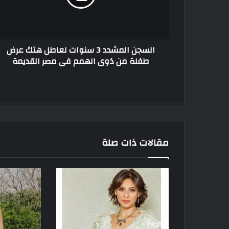
هتك
عرض
طفلة
من
السجن المشدد 3 سنوات لعاطل هتك عرض
ذوى
طفلة من ذوى الهمم فى مصر القديمة
الهمم
فى
مصر
القديمة
مقالات ذات صلة