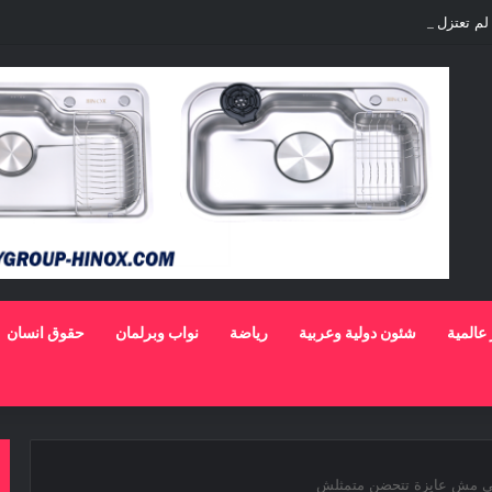
لم تعتزل الفن وكل ما تردد عن ابتعادى مجرد شائعات
 عالمية
شئون دولية وعربية
رياضة
نواب وبرلمان
حقوق انسان
للى مش عايزة تتحضن متمثلش