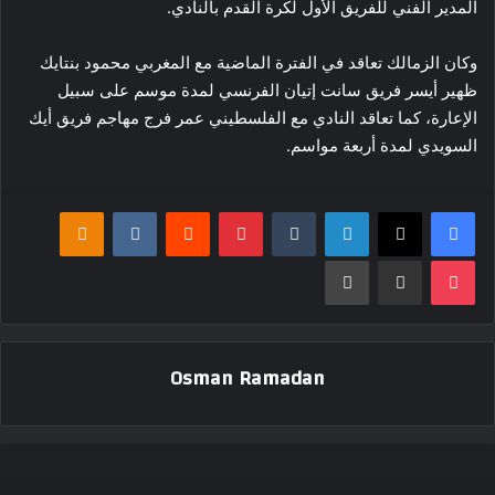
المدير الفني للفريق الأول لكرة القدم بالنادي.
وكان الزمالك تعاقد في الفترة الماضية مع المغربي محمود بنتايك
ظهير أيسر فريق سانت إتيان الفرنسي لمدة موسم على سبيل
الإعارة، كما تعاقد النادي مع الفلسطيني عمر فرج مهاجم فريق أيك
السويدي لمدة أربعة مواسم.
فيسبوك
‫X
لينكدإن
بينتيريست
klassniki
‫Pocket
مشاركة عبر البريد
طباعة
Osman Ramadan