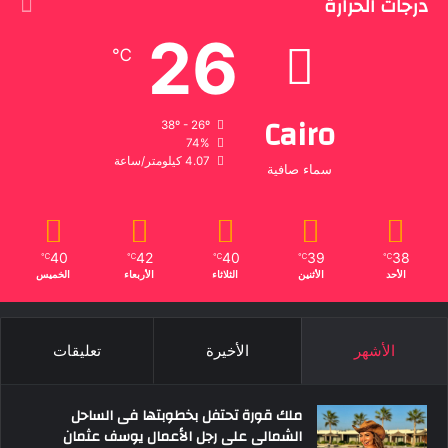
درجات الحرارة
26
℃
Cairo
38º - 26º
74%
4.07 كيلومتر/ساعة
سماء صافية
40
42
40
39
38
℃
℃
℃
℃
℃
الأحد
الأثنين
الثلاثاء
الأربعاء
الخميس
الأشهر
الأخيرة
تعليقات
ملك قورة تحتفل بخطوبتها فى الساحل
الشمالى على رجل الأعمال يوسف عثمان