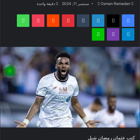
أرسل
Osman Ramadan
سبتمبر 11, 2024
دقيقة واحدة
بريدا
فيسبوك
‫X
لينكدإن
بينتيريست
‫Pocket
واتساب
إلكترونيا
تيلقرام
ڤايبر
لاين
كتب عثمان رمضان شبل