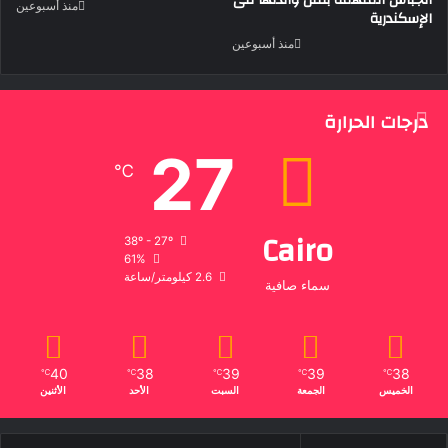
الجباس المتهمة بقتل والدتها فى
منذ أسبوعين
الإسكندرية
منذ أسبوعين
درجات الحرارة
27
℃
Cairo
38º - 27º
61%
2.6 كيلومتر/ساعة
سماء صافية
40
38
39
39
38
℃
℃
℃
℃
℃
الخميس
الجمعة
السبت
الأحد
الأثنين