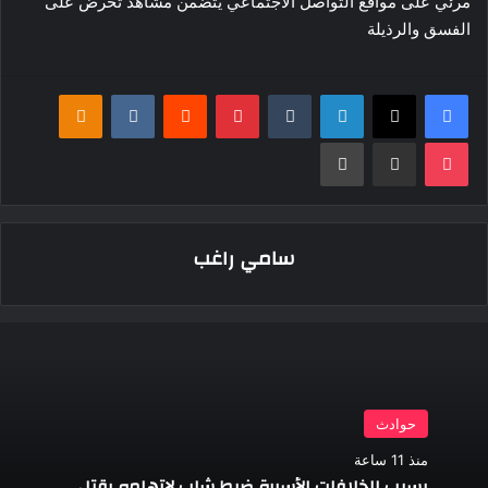
مرئي على مواقع التواصل الاجتماعي يتضمن مشاهد تحرض على
الفسق والرذيلة
فيسبوك
‫X
لينكدإن
بينتيريست
Odnoklassniki
‫Pocket
مشاركة عبر البريد
طباعة
سامي راغب
حوادث
منذ 11 ساعة
بسبب الخلافات الأسرية ضبط شاب لاتهامه بقتل