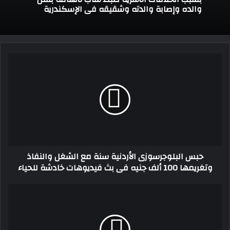
والده وإصابة والدته وشقيقه في الإسكندرية
حبس
البلوجرسوزى
الأردنية
سنة
مع
الشغل
والنفاذ
وتغريمها
100
حبس البلوجرسوزى الأردنية سنة مع الشغل والنفاذ
ألف
وتغريمها 100 ألف جنيه فى بث فيديوهات خادشة للحياء
جنيه
فى
بث
مريهان
فيديوهات
حسين
خادشة
تحتفل
للحياء
بعيد