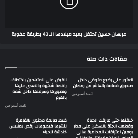
ميلادها
الـ
43
بطريقة
عفوية
مريهان حسين تحتفل بعيد ميلادها الـ 43 بطريقة عفوية
مقالات ذات صلة
العثور على رضيع متوفى داخل
القبض على المتهمين باختطاف
صندوق قمامة بالعاشر من رمضان
راقصة شهيرة والتعدى عليها
وتصويرها وسرقتها داخل شقة
منذ أسبوعين
بالهرم
منذ أسبوعين
خنقتها حتى فارقت الحياة
ضبط صانعة محتوى بالقاهرة
وقطعت الجثة بالسكين على مدار
لنشرها فيديوهات رقص بملابس
يومين اعترافات المحامية سالى
خادشة للحياء