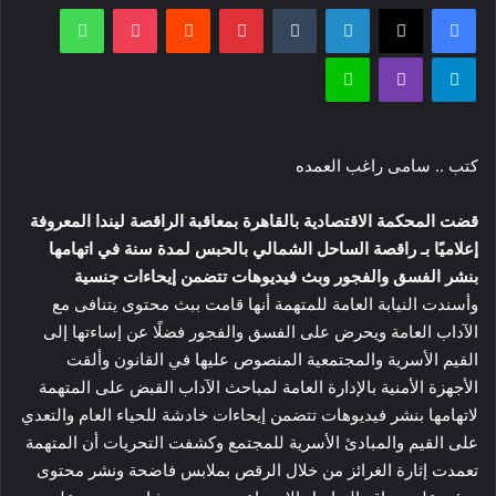
فيسبوك
‫X
لينكدإن
بينتيريست
‫Pocket
واتساب
إلكترونيا
تيلقرام
ڤايبر
لاين
كتب .. سامى راغب العمده
قضت المحكمة الاقتصادية بالقاهرة بمعاقبة الراقصة ليندا المعروفة
إعلاميًا بـ راقصة الساحل الشمالي بالحبس لمدة سنة في اتهامها
بنشر الفسق والفجور وبث فيديوهات تتضمن إيحاءات جنسية
وأسندت النيابة العامة للمتهمة أنها قامت ببث محتوى يتنافى مع
الآداب العامة ويحرض على الفسق والفجور فضلًا عن إساءتها إلى
القيم الأسرية والمجتمعية المنصوص عليها في القانون وألقت
الأجهزة الأمنية بالإدارة العامة لمباحث الآداب القبض على المتهمة
لاتهامها بنشر فيديوهات تتضمن إيحاءات خادشة للحياء العام والتعدي
على القيم والمبادئ الأسرية للمجتمع وكشفت التحريات أن المتهمة
تعمدت إثارة الغرائز من خلال الرقص بملابس فاضحة ونشر محتوى