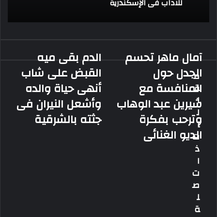
للآداب فى الإسكندرية
آمال ماهر تحسم
الدم بقى ميه
آمال
الدم
ماهر
بقى
الجدل حول
القبض على شاب
م
تحسم
ميه
المنافسة مع
أنهى حياة والده
ق
الجدل
القبض
حول
على
ا
شيرين عبد الوهاب
وأشعل النيران فى
المنافسة
شاب
ل
وترحب بفكرة
جثته بالشرقية
مع
أنهى
ا
شيرين
حياة
الديو الغنائى
ت
عبد
والده
ذ
الوهاب
وأشعل
وترحب
النيران
ا
بفكرة
فى
ت
الديو
جثته
ص
الغنائى
بالشرقية
ل
ة