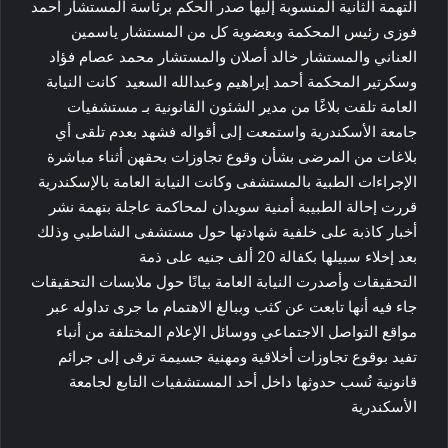
التهمة الثانية المنسوبة إليها صدر الحكم برئاسة المستشار أحمد
فوزى رئيس المحكمة وبعضوية كل من المستشار ياسمين
العناني والمستشار خالد أصلان والمستشار محمد عصام فؤاد
وسكرتير المحكمة أحمد إبراهيم وعبدالله السعيد كانت النيابة
العامة تلقت بلاغًا من مدير الشئون القانونية بـ مستشفيات
جامعة الأسكندرية واستمعت إلى أقواله فشهد بعدم تلقى أي
بلاغات من المرضى بشأن وقوع تجاوزات بحقهن أثناء مباشرة
الإجراءات الطبية بالمستشفى وكانت النيابة العامة بالإسكندرية
قررت إحالة الطبيبة أمنية سويدان لمحاكمة عاجلة بتهمة نشر
أخبار كاذبة على خلفية شهادتها حول مستشفى الشاطبي وذلك
بعد إخلاء سبيلها بكفالة 20 ألف جنيه على ذمة
التحقيقات وأصدرت النيابة العامة بيانًا حول ملابسات التحقيقات
جاء فيه أنها تابعت عن كثب وببالغ الاهتمام ما جرى تداوله عبر
مواقع التواصل الاجتماعي ووسائل الإعلام المختلفة من أنباء
تفيد بوقوع تجاوزات أخلاقية ومهنية جسيمة ترقى إلى جرائم
قانونية نُسب حدوثها داخل أحد المستشفيات التابع لجامعة
الأسكندرية