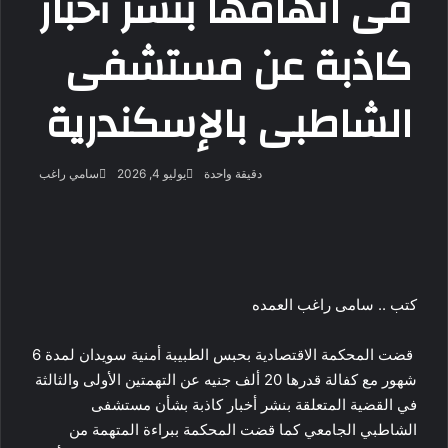
فى اتهامها بنشر أخبار
كاذبة عن مستشفى
الشاطبى بالإسكندرية
أرسل
دقيقة واحدة
يوليو 4, 2026
سامي راغب
بريدا
‫X
فيسبوك
لينكدإن
لاين
ڤايبر
‫Pocket
واتساب
تيلقرام
بينتيريست
إلكتروني
كتب .. سامى راغب العمده
قضت المحكمة الاقتصادية بحبس الطبيبة أمنية سويدان لمدة 6
شهور مع كفالة قدرها 20 ألف جنيه عن التهمتين الأولى والثالثة
في القضية المتعلقة بنشر أخبار كاذبة بشأن مستشفى
الشاطبي الجامعي كما قضت المحكمة ببراءة المتهمة من