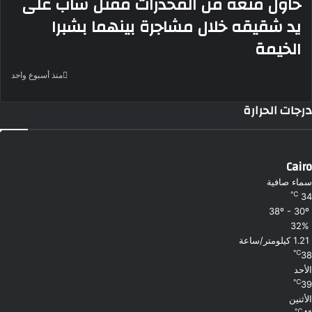
حاول منعه من المخدرات مقتل شاب على
يد شقيقه خلال مشاجرة بينهما بشبرا
الخيمة
منذ أسبوع واحد
درجات الحرارة
Cairo
سماء صافية
℃
34
38º - 30º
32%
1.21 كيلومتر/ساعة
℃
38
الأحد
℃
39
الأثنين
℃