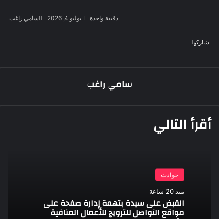
أرس
دقيقة واحدة
يوليو 4, 2026
سامي راغب
بريد
‫X
فيسبوك
لينكدإن
لاين
ڤايبر
‫Pocket
واتساب
تيلقرام
بينتيريست
إلكت
شاركها
‫X
فيسبوك
لينكدإن
طباعة
بينتيريست
‫Pocket
مشاركة
Odnoklassniki
عبر
البريد
سامي راغب
أقرأ التالي
حوادث
منذ 20 ساعة
القبض على سيدة بتهمة إدارة صفحة على
مواقع التواصل للترويج للأعمال المنافية