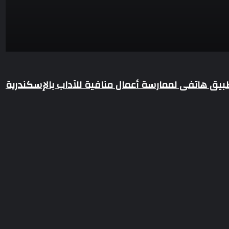
سرية ضبط شاب لاتهامه بقتل والده وإصابة والدته وشقيقه في
ل زوج طليقته العرفى فى المطرية ذهب لرؤية صغيرهما ودفع إيجار
اخل المنزل