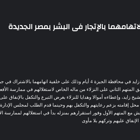
أمرت جهات التحقيق المختصة بحبس رجل أعمال ومدير دار أيتام بالشيخ زايد في محافظة
 ينفق المتهم الثاني على النزلاء من ماله الخاص لاستغلالهم في ممارسة ا
شيخ زايد، وإعطاءه أموالا وهدايا للنزلاء بغرض التبرع والتكفل بالإنفاق عل
 عقب إبرام الاتفاق المزعوم بين الطرفين انتقل 4 نزلاء للعيش مع المتهم الأول وفور استقرارهم بمنزله ب
إنفاق عليهم وتركهم بلا مأوى