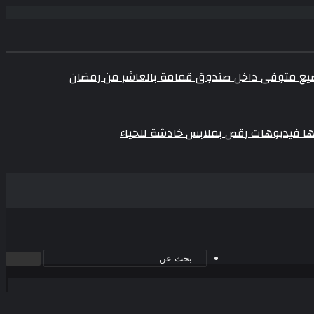
ضيع متوفى داخل صندوق قمامة بالعاشر من رمضان
ا فيديوهات رقص بملابس خادشة للحياء
بحث
عن