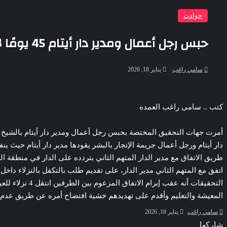
حوادث
حبس رجل أعمال ومدير دار أيتام 45 يومًا لاتهامهما بالإتجار فى البشر بمصر الجديدة
أرسل
سامي راغب
يناير 18, 2026
بريدا
إلكترونيا
‫Pocket
‫X
لاين
ڤايبر
تيلقرام
لينكدإن
واتساب
فيسبوك
بينتيريست
كتب .. سامى راغب العمده
دار أيتام ورجل أعمال جريمة الإتجار بالبشر يقودها مدير دار أيتام حيث
طريق الاتفاق مع مدير الدار المتهم الثاني بتردده على الدار في منطقة ال
التحقيقات أنه
المعيشة والتعليم وأقدم على تهديدهم خشية افتضاح أمره عن طريق عدم ال
أرسل
سامي راغب
يناير 18, 2026
بريدا
Odnoklassniki
‫Pocket
‫X
‫Pocket
‫X
لاين
ڤايبر
تيلقرام
لينكدإن
واتساب
فيسبوك
بينتيريست
طباعة
لينكدإن
فيسبوك
مشاركة
بينتيريست
شاركها
إلكترونيا