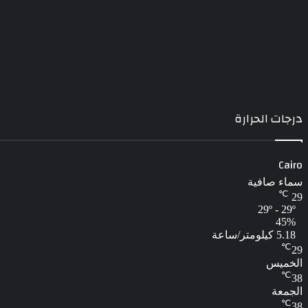
درجات الحرارة
Cairo
سماء صافية
℃
29
29º - 29º
45%
5.18 كيلومتر/ساعة
℃
29
الخميس
℃
38
الجمعة
℃
38