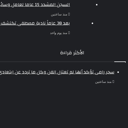
السجن المشدد 15 عاما لعامل وسائق لاتهامهما بخطف طفل وهتك عرضه بشبرا الخيمة
منذ ساعتين
بعد 38 عاماً نادية مصطفى تكتشف سرقة أغنيتى جانا وسلامات مكنتش أعرف
منذ يوم واحد
الأكثر قراءة
سحر رامى تؤكد أنها لم تعتزل الفن وكل ما تردد عن ابتعاد
منذ ساعتين