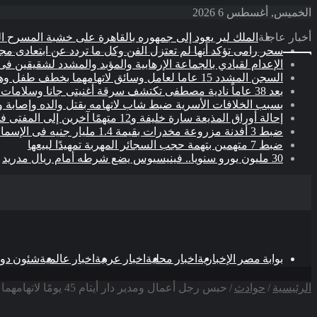
الخميس, أغسطس 6 2026
أخبار عاجلة
الملك لير يعود إلى جمهوره بالقاهرة على خشبة المسرح ال
سحر رامى تؤكد أنها لم تعتزل الفن وكل ما تردد عن ابتعادى م
الإعدام لقيادي بالجماعة الإرهابية والمؤبد والمشدد لشقيقين فى
السجن المشدد 15 عاما لعامل وسائق لاتهامهما بخطف طفل وهتك عرضه بشبرا الخيمة
بعد 38 عاماً نادية مصطفى تكتشف سرقة أغنيتى جانا وسلامات مكنتش أعرف
بسبب الخلافات الأسرية ضبط شاب لاتهامه بقتل والده وإصابة و
إحالة أوراق المذيعة سارة خليفة و12 متهمًا آخرين إلى المفتى فى قضية المخدرات الكبرى
ضبط 3 أفدنة مزروعة مخدرات بقيمة 1.4 مليار جنيه فى الإسماعيلية
ضبط 7 متهمين بتهمة حجب السجائر المهربة تمهيدًا لبيعها
30 مليون يورو سنويا.. فينيسيوس يضع شرطه أمام ريال مدريد
بوابة مصر الإخبارية
اخبار محلية
اخبار عربية
اخبار عالمية
شئون دول
الرئيسية
/
حوادث
/
حبس رجل أعمال ومدير دار أيتام 45 يومًا لاتهامهما بالإتجار فى البشر بمصر الجديدة
‫X
ڤايبر
تيلقرام
واتساب
فيسبوك