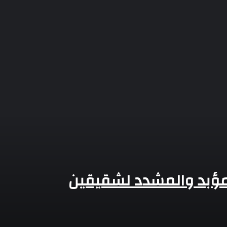
المؤبد والمشدد لشقيقين
الإعدام لقيادي با
العدوة بالمنيا