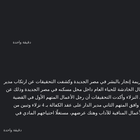
دقيقة واحدة
 الجيزة 4 أيام وذلك على خلفية اتهامهما بالاشتراك في جريمة إتجار بالبشر في مصر الجديدة وكشفت التحقيقات عن ارتكاب مدير
لأفعال الخادشة للحياء العام داخل محل مسكنه في مصر الجديدة وذلك عن
ى النزلاء وأكدت التحقيقات أن رجل الأعمال المتهم الأول في القضية
اتفق مع المتهم الثاني مدير الدار، على تقديم طلب بالتكفل بالنزلاء داخل محل إقامته بزعم رعايتهم والتكفل بهم وحينما قدم الطلب لمجلس الإدارة وافق المتهم الثاني مدير الدار على عقد الكفالة بـ 4 نزلاء وتبين من
دأ في استغلالهم لممارسة الأعمال المنافية للآداب وهتك عرضهم، مستغلًا احتياجهم المادي في
دقيقة واحدة