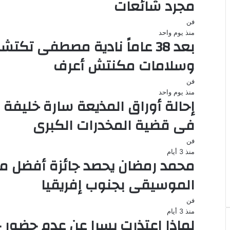
مجرد شائعات
فن
منذ يوم واحد
بعد 38 عاماً نادية مصطفى تك
وسلامات مكنتش أعرف
فن
منذ يوم واحد
فى قضية المخدرات الكبرى
فن
منذ 3 أيام
محمد رمضان يحصد جائزة أفضل م
الموسيقى بجنوب إفريقيا
فن
منذ 3 أيام
لماذا اعتذرت يسرا عن عدم حضور