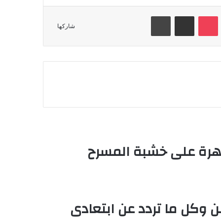
Odnokl
‫Pocket
مشاركة عبر البريد
طباعة
شاركها
أقرأ التالي
اهرة على خشبة المسرح
ن وكل ما تردد عن ابتعادى