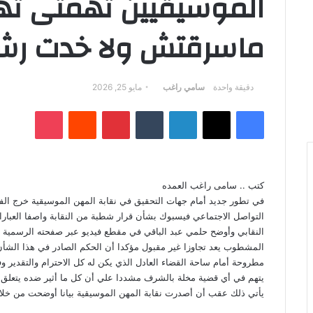
الموسيقيين تهمتى ت
ماسرقتش ولا خدت رش
أرسل
دقيقة واحدة
سامي راغب
مايو 25, 2026
بريدا
فيسبوك
‫X
لينكدإن
بينتيريست
‫Pocket
إلكترونيا
كتب .. سامى راغب العمده
في تطور جديد أمام جهات التحقيق في نقابة المهن الموسيقية خرج الف
التواصل الاجتماعي فيسبوك بشأن قرار شطبة من النقابة واصفا العبارات
النقابي وأوضح حلمي عبد الباقي في مقطع فيديو عبر صفحته الرسمية 
المشطوب يعد تجاوزا غير مقبول مؤكدا أن الحكم الصادر في هذا الشأن ه
مطروحة أمام ساحة القضاء العادل الذي يكن له كل الاحترام والتقدير 
يتهم في أي قضية مخلة بالشرف مشددا علي أن كل ما أثير ضده يتعلق 
يأتي ذلك عقب أن أصدرت نقابة المهن الموسيقية بيانا أوضحت من خلا