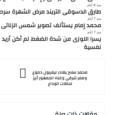
منذ 4 أيام
طارق الدسوقى التريند مرض الشهرة سر
منذ 7 أيام
محمد إمام يستأنف تصوير شمس الزناتى 3 أغسطس وانضمام نجوم جدد
منذ 7 أيام
يسرا اللوزى من شدة الضغط لم أكن أريد
نفسية
محمد
ال
محمد صلاح يغادر ليفربول دموع
صلاح
لل
وممر شرفى وغناء الجمهور أبرز
يغادر
بق
لحظات الوداع
ليفربول
أبن
دموع
الـ
وممر
4
شرفى
وإ
وغناء
جث
مقالات ذات صلة
الجمهور
دا