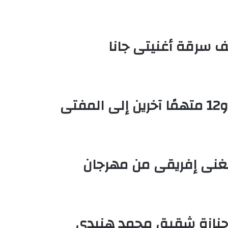
تشف سرقة أغنيتى جانا
إحالة أوراق المذيعة سارة خليفة و12 متهمًا آخرين إلى المفتى
غنى إفريقى من مهرجان
 جنازة شقيق محمد هنيدى