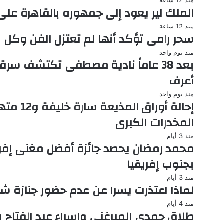
الملك لير يعود إلى جمهوره بالقاهرة عل
منذ 12 ساعة
سحر رامى تؤكد أنها لم تعتزل الفن وكل م
منذ يوم واحد
بعد 38 عاماً نادية مصطفى تكتشف س
أعرف
منذ يوم واحد
إحالة أو
المخدرات الكبرى
منذ 3 أيام
محمد رمضان يحصد جائزة أفضل مغنى إف
بجنوب إفريقيا
منذ 3 أيام
لماذا اعتذرت يسرا عن عدم حضور جنازة 
منذ 4 أيام
طلاق حمدى الميرغنى وإسراء عبد الفتاح بعد 10 سنوات 