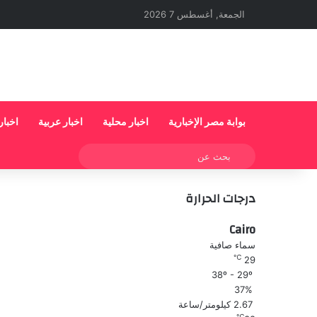
الجمعة, أغسطس 7 2026
بوابة مصر الإخبارية
اخبار محلية
اخبار عربية
اخبار
بحث
عن
درجات الحرارة
Cairo
سماء صافية
℃
29
38º - 29º
37%
2.67 كيلومتر/ساعة
℃