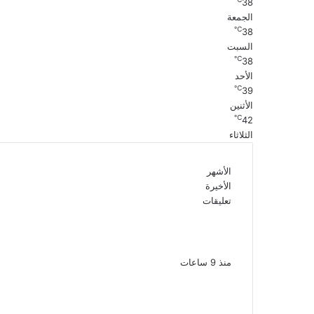
38
الجمعة
℃
38
السبت
℃
38
الأحد
℃
39
الأثنين
℃
42
الثلاثاء
الأشهر
الأخيرة
تعليقات
بعد موسم واحد.. الأهلي يعلن رحيل محمد
علي بن رمضان
منذ 9 ساعات
الملك لير يعود إلى جمهوره بالقاهرة على
خشبة المسرح القومى بالعتبة