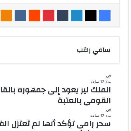
فيسبوك
‫X
لينكدإن
بينتيريست
assniki
سامي راغب
فن
منذ 12 ساعة
الملك لير يعود إلى جمهوره بالق
القومى بالعتبة
فن
منذ 12 ساعة
سحر رامى تؤكد أنها لم تعتزل الف