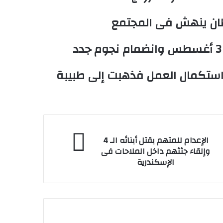
طان ينهش فى المجتمع
 استكمال العمل فذهبت إلى طبيبة
إعدام
الإعدام للمتهم بقتل أبنائه الـ 4
متهم
وإلقاء جثثهم داخل الملاحات فى
تل
الإسكندرية
ائه
لقاء
ثهم
خل