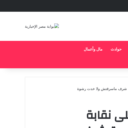
حوادث
مال وأعمال
همة شرف ماسرقتش ولا خدت رشوة
لى نقابة