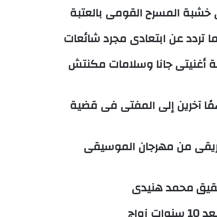
ى خشبة المسرح القومى بالعتبة
ا تردد عن ابتعادى مجرد شائعات
رقة أغنيتى جانا وسلامات مكنتش
راق المذيعة سارة خليفة و12 متهمًا آخرين إلى المفتى فى قضية
ريقى من مهرجان الموسيقى
شقيق محمد هنيدى
زواج