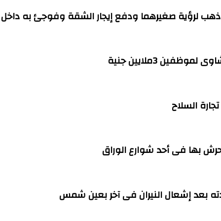
هب لرؤية صغيرهما ودفع إيجار الشقة وفوجئ به داخل ا
فين 3ملايين جنية
ته بعد إشعال النيران فى آخر بعين شمس