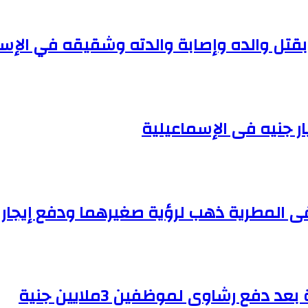
قتل والده وإصابة والدته وشقيقه في الإس
 المطرية ذهب لرؤية صغيرهما ودفع إيجار 
ع رشاوى لموظفين 3ملايين جنية