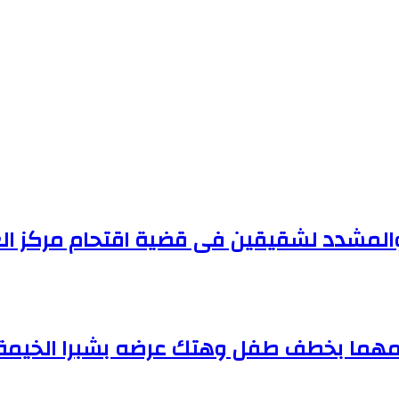
د والمشدد لشقيقين فى قضية اقتحام مركز الع