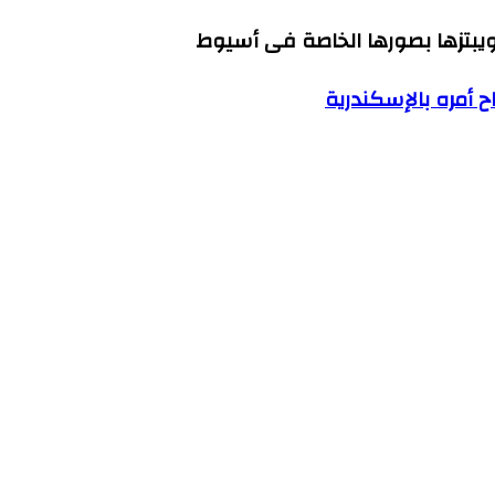
بتزها بصورها الخاصة فى أسيوط
 أمره بالإسكندرية
مشاجرة بينهما بشبرا الخيمة
افات الميراث فى أسيوط