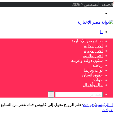
إغلاق
الجمعة, أغسطس 7 2026
القائمة
بحث
عن
بوابة مصر الإخبارية
اخبار محلية
اخبار عربية
اخبار عالمية
شئون دولية وعربية
رياضة
نواب وبرلمان
حقوق انسان
حوادث
مال وأعمال
بحث
عن
الرئيسية
/
حوادث
/
حلم الزواج تحول إلى كابوس فتاة تقفز من السابع
حوادث