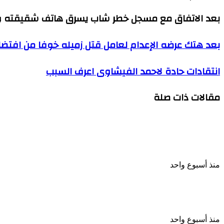
بعد الاتفاق مع مسجل خطر شاب يسرق هاتف شقيقته وي
بعد
بعد هتك عرضه الإعدام لعامل قتل زميله خوفا من افتضاح
هتك
عرضه
انتقادات
انتقادات حادة لاحمد الفيشاوى اعرف السبب
الإعدام
حادة
لعامل
لاحمد
قتل
مقالات ذات صلة
الفيشاوى
زميله
اعرف
خوفا
السبب
من
افتضاح
أمره
حاول منعه من المخدرات مقتل شاب على يد شقيقه خلال 
بالإسكندرية
منذ أسبوع واحد
الإعدام شنقا لمزارع قتل شقيقه وابن شقيقه بسبب خل
منذ أسبوع واحد