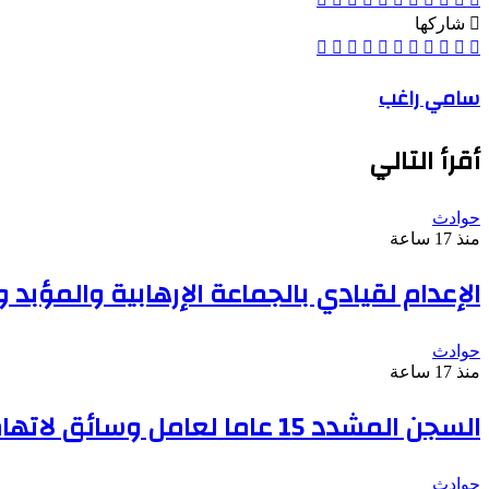
شاركها
‫X
Odnoklassniki
‫Pocket
مشاركة
بينتيريست
لينكدإن
فيسبوك
طباعة
عبر
البريد
سامي راغب
أقرأ التالي
حوادث
منذ 17 ساعة
الإعدام لقيادي بالجماعة الإرهابية والمؤب
حوادث
منذ 17 ساعة
السجن المشدد 15 عاما لعامل وسائق لاتهامهما بخطف طفل وهتك عرضه بشبرا الخيمة
حوادث