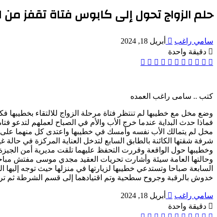
حلم الزواج تحول إلى كابوس فتاة تقفز من 
أرسل
سامي راغب
أبريل 18, 2024
بريدا
دقيقة واحدة
إلكترونيا
‫X
‫Pocket
ڤايبر
تيلقرام
واتساب
بينتيريست
لينكدإن
لاين
فيسبوك
كتب .. سامى راغب العمده
وضع مخل مع خطيبها لم تنتظر فتاة مرحلة الزواج للالتقاء بخطيبها فك
فماذا حدث البداية عندما خرج الأب والأم في الصباح لعملهم لتدعو فتا
مخل لم يتمالك الأب نفسه وأمسك في خطيبها واعتدى كل منهما على ا
شرفة شقتها الكائنة بالطابق السابع لتدخل العناية المركزة في حالة 
وخطيبها حول الواقعة وقررت التحفظ عليهما تلقت مديرية أمن الجيز
وحالتها العامة سيئة وأشارت تحريات العقيد مجدي موسى مفتش مباحث
السابعة صباحا وتستدعي خطيبها لزيارتها في منزلها حيث توجه إليها ال
خدوش بالرقبة وجروح سطحية وتم اقتيادهما إلى قسم الشرطة ثم ترحيله
أرسل
سامي راغب
أبريل 18, 2024
بريدا
دقيقة واحدة
إلكترونيا
‫X
‫Pocket
ڤايبر
تيلقرام
واتساب
بينتيريست
لينكدإن
لاين
فيسبوك