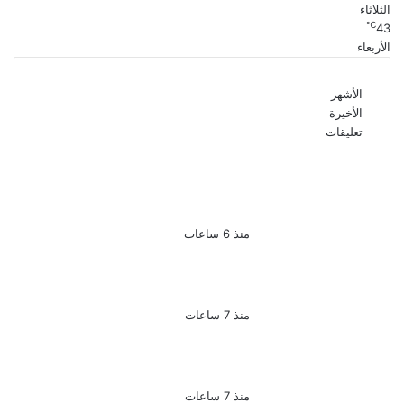
الثلاثاء
℃
43
الأربعاء
الأشهر
الأخيرة
تعليقات
الذكرى الـ 15 لرحيل المطرب
حسن الأسمر أحد أبرز نجوم
الأغنية الشعبية فى مصر
والوطن العربى
منذ 6 ساعات
الذكرى الخامسة لرحيل دلال عبد
العزيز فنانة جميلة دخلت
القلوب بطيبتها وبساطتها
منذ 7 ساعات
سقوط 6 عناصر جنائية لقيامهم
بغسل 250 مليون جنيه من
حصيلة الإتجار بالمخدرات
منذ 7 ساعات