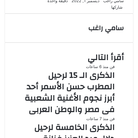
أرسل
سامي راغب
ديسمبر 1, 2022
دقيقة واحدة
‫X
لاين
ڤايبر
تيلقرام
لينكدإن
واتساب
‫Pocket
فيسبوك
بينتيريست
‫X
طباعة
لينكدإن
بريدا
مشاركة
‫Pocket
فيسبوك
بينتيريست
Odnoklassniki
شاركها
عبر
إلكترونيا
البريد
سامي راغب
أقرأ التالي
فن
منذ 6 ساعات
الذكرى الـ 15 لرحيل
المطرب حسن الأسمر أحد
أبرز نجوم الأغنية الشعبية
فى مصر والوطن العربى
فن
منذ 7 ساعات
الذكرى الخامسة لرحيل