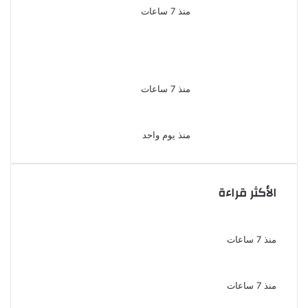
منذ 7 ساعات
لزيادة المشاهدات وتحقيق
أرباح القبض على صانعة محتوى
فى بتهمة نشر مقاطع خادشة
للحياء فى الإسكندرية
منذ 7 ساعات
بعد موسم واحد.. الأهلي يعلن
رحيل محمد علي بن رمضان
منذ يوم واحد
الأكثر قراءة
الذكرى الخامسة لرحيل دلال عبد العزيز فنانة
جميلة دخلت القلوب بطيبتها وبساطتها
منذ 7 ساعات
سقوط 6 عناصر جنائية لقيامهم بغسل 250
مليون جنيه من حصيلة الإتجار بالمخدرات
منذ 7 ساعات
لزيادة المشاهدات وتحقيق أرباح القبض على