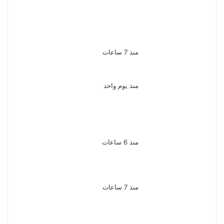
لزيادة المشاهدات وتحقيق
أرباح القبض على صانعة محتوى
فى بتهمة نشر مقاطع خادشة
للحياء فى الإسكندرية
منذ 7 ساعات
بعد موسم واحد.. الأهلي يعلن
رحيل محمد علي بن رمضان
منذ يوم واحد
الذكرى الـ 15 لرحيل المطرب
حسن الأسمر أحد أبرز نجوم
الأغنية الشعبية فى مصر
والوطن العربى
منذ 6 ساعات
الذكرى الخامسة لرحيل دلال عبد
العزيز فنانة جميلة دخلت
القلوب بطيبتها وبساطتها
منذ 7 ساعات
سقوط 6 عناصر جنائية لقيامهم
بغسل 250 مليون جنيه من
حصيلة الإتجار بالمخدرات