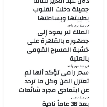
دلال عبد العزيز فنانة
جميلة دخلت القلوب
بطيبتها وبساطتها
فن
منذ يوم واحد
الملك لير يعود إلى
جمهوره بالقاهرة على
خشبة المسرح القومى
بالعتبة
فن
منذ يوم واحد
سحر رامى تؤكد أنها لم
تعتزل الفن وكل ما تردد
عن ابتعادى مجرد شائعات
فن
منذ يومين
بعد 38 عاماً نادية