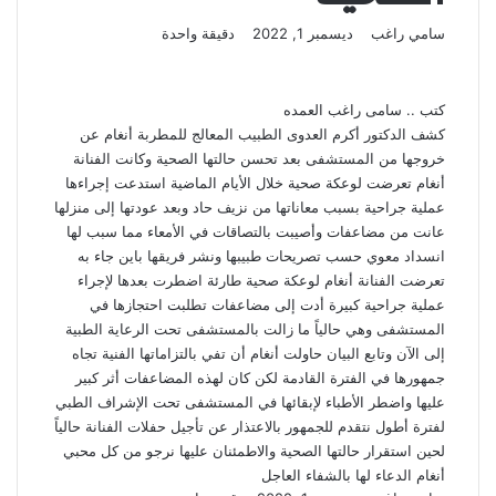
أرسل
سامي راغب
ديسمبر 1, 2022
دقيقة واحدة
‫X
لاين
ڤايبر
تيلقرام
لينكدإن
واتساب
‫Pocket
فيسبوك
بينتيريست
بريدا
إلكترونيا
كتب .. سامى راغب العمده
كشف الدكتور أكرم العدوى الطبيب المعالج للمطربة أنغام عن
خروجها من المستشفى بعد تحسن حالتها الصحية وكانت الفنانة
أنغام تعرضت لوعكة صحية خلال الأيام الماضية استدعت إجراءها
عملية جراحية بسبب معاناتها من نزيف حاد وبعد عودتها إلى منزلها
عانت من مضاعفات وأصيبت بالتصاقات في الأمعاء مما سبب لها
انسداد معوي حسب تصريحات طبيبها ونشر فريقها باين جاء به
تعرضت الفنانة أنغام لوعكة صحية طارئة اضطرت بعدها لإجراء
عملية جراحية كبيرة أدت إلى مضاعفات تطلبت احتجازها في
المستشفى وهي حالياً ما زالت بالمستشفى تحت الرعاية الطبية
إلى الآن وتابع البيان حاولت أنغام أن تفي بالتزاماتها الفنية تجاه
جمهورها في الفترة القادمة لكن كان لهذه المضاعفات أثر كبير
عليها واضطر الأطباء لإبقائها في المستشفى تحت الإشراف الطبي
لفترة أطول نتقدم للجمهور بالاعتذار عن تأجيل حفلات الفنانة حالياً
لحين استقرار حالتها الصحية والاطمئنان عليها نرجو من كل محبي
أنغام الدعاء لها بالشفاء العاجل