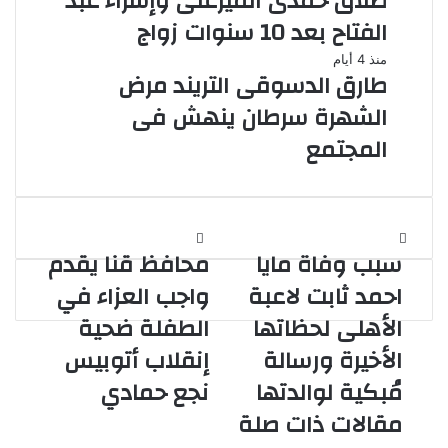
طلاق حمدى الميرغنى وإسراء عبد
الفتاح بعد 10 سنوات زواج
منذ 4 أيام
طارق الدسوقى التريند مرض
الشهرة سرطان ينهش فى
المجتمع
سبب
محافظ
سبب وفاة مايا
محافظ قنا يقدم
وفاة
قنا
مايا
يقدم
احمد ثابت لاعبة
واجب العزاء في
احمد
واجب
الأهلى لحظاتها
الطفلة ضحية
ثابت
العزاء
لاعبة
في
الأخيرة ورسالة
إنقلاب أتوبيس
الأهلى
الطفلة
مُبكية لوالدتها
نجع حمادي
لحظاتها
ضحية
الأخيرة
إنقلاب
مقالات ذات صلة
ورسالة
أتوبيس
مُبكية
نجع