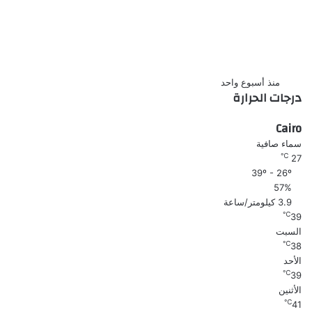
وتغريمها 15 ألف جنيه فى قضية
سب وقذف اشرف زكى نقيب المهن
التمثيلية
منذ أسبوع واحد
درجات الحرارة
Cairo
سماء صافية
℃
27
39º - 26º
57%
3.9 كيلومتر/ساعة
℃
39
السبت
℃
38
الأحد
℃
39
الأثنين
℃
41