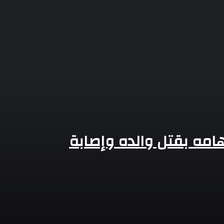
ا ودفع إيجار
امه بقتل والده وإصابة
ان فى آخر بعين