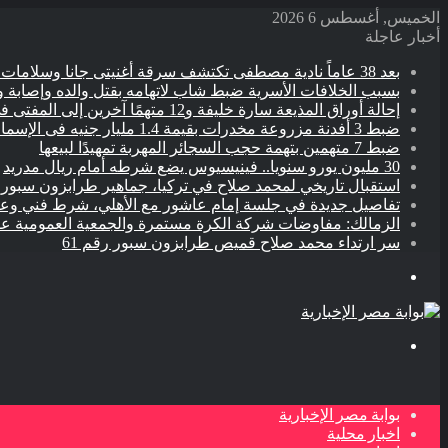
الخميس, أغسطس 6 2026
أخبار عاجلة
بعد 38 عاماً نادية مصطفى تكتشف سرقة أغنيتى جانا وسلامات مكنتش أعرف
بسبب الخلافات الأسرية ضبط شاب لاتهامه بقتل والده وإصابة و
إحالة أوراق المذيعة سارة خليفة و12 متهمًا آخرين إلى المفتى فى قضية المخدرات الكبرى
ضبط 3 أفدنة مزروعة مخدرات بقيمة 1.4 مليار جنيه فى الإسماعيلية
ضبط 7 متهمين بتهمة حجب السجائر المهربة تمهيدًا لبيعها
30 مليون يورو سنويا.. فينيسيوس يضع شرطه أمام ريال مدريد
استقبال تاريخي لمحمد صلاح في تركيا، جماهير طرابزون سبور
تفاصيل جديدة في جلسة إمام عاشور مع الأهلي، شرط فني 
الزمالك: مفاوضات شركة الكرة مستمرة والجمعية العمومية عق
سر ارتداء محمد صلاح قميص طرابزون سبور رقم 61
القائمة
بحث
عن
بوابة مصر الإخبارية
اخبار محلية