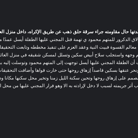
دتها حال مقاومته جراء سرقة حلق ذهب عن طريق الإكراه، داخل منزل العائ
قات في القضية رقم 26070 لسنة 2025 جنايات بولاق الدكرور للمتهم محمود ي تهمة قتل المجني علي
عالم القسوة فبيت النية وعقد العزم على تنفيذ مخططه وتابعت التحقيقا
ثيم وجهه واستجلب سلاح أبيض سكين وتسلل لمسكن شقيقه في منزل العائلة 
ن الطفلة المجني عليها أيسل توجهت إلى المتهم محمود وتوسلت إليه ببرا
 ونحر عنقها بسكين قاصداً إزهاق روحها حتى خارت قواها وأضافت التحقيقا
قيقه في
صمم على إزهاق روحها وتحين سكنة الليل زمنا وتخير محل سكنها مكانا ودن
أثر جريمته لسبب لا دخل لإرادته به الا وهو فرار المجني عليها من محل الو