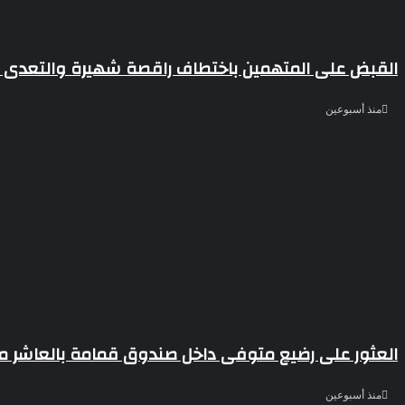
القبض على المتهمين باختطاف راقصة شهيرة والتعدى ع
منذ أسبوعين
العثور على رضيع متوفى داخل صندوق قمامة بالعاشر م
منذ أسبوعين