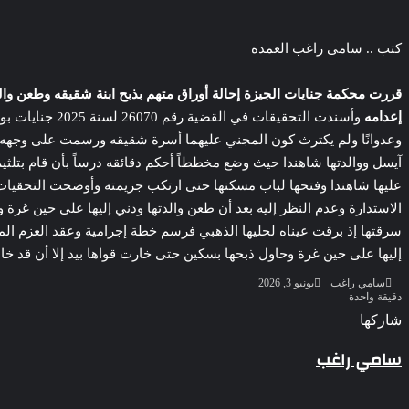
‫Pocket
‫X
لاين
ڤايبر
تيلقرام
لينكدإن
واتساب
فيسبوك
بينتيريست
كتب .. سامى راغب العمده
قررت محكمة جنايات الجيزة إحالة أوراق متهم بذبح ابنة شقيقه وطعن وال
إعدامه
وأسندت التحقي
وعدوانًا ولم يكترث كون المجني عليهما أسرة شقيقه ورسمت على وجهه م
آيسل ووالدتها شاهندا حيث وضع مخططاً أحكم دقائقه درساً بأن قام بتل
عليها شاهندا وفتحها لباب مسكنها حتى ارتكب جريمته وأوضحت التحقيات أ
الاستدارة وعدم النظر إليه بعد أن طعن والدتها ودني إليها على حين غرة
بسبب الخلافات الأسرية ضبط شاب لاتهامه بقتل والده وإصابة والدته وش
سرقتها إذ برقت عيناه لحليها الذهبي فرسم خطة إجرامية وعقد العزم الم
الإسكندرية
إليها على حين غرة وحاول ذبحها بسكين حتى خارت قواها بيد إلا أن قد خاب 
أرسل
سامي راغب
يونيو 3, 2026
بريدا
دقيقة واحدة
إلكترونيا
‫Pocket
‫X
لاين
ڤايبر
تيلقرام
لينكدإن
واتساب
فيسبوك
بينتيريست
شاركها
Odnoklassniki
‫Pocket
‫X
طباعة
لينكدإن
فيسبوك
مشاركة
بينتيريست
ضبط 3 أفدنة مزروعة مخدرات بقيمة 1.4 مليار جنيه فى الإسماعيلية
سامي راغب
عبر
البريد