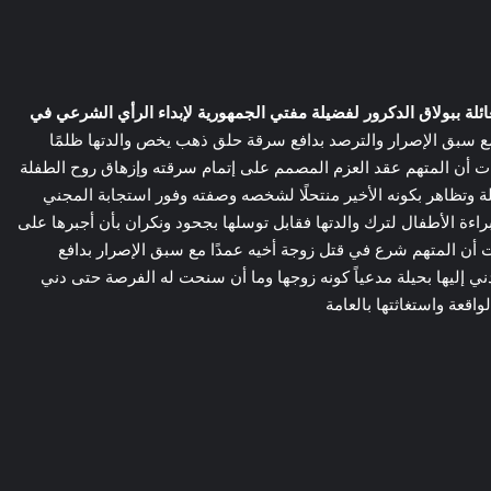
لة ببولاق الدكرور لفضيلة مفتي الجمهورية لإبداء الرأي الشرعي في
ها الطفلة أيسل عمدًا مع سبق الإصرار والترصد بدافع سرقة حلق ذهب يخص والدتها ظلمًا
ت أن المتهم عقد العزم المصمم على إتمام سرقته وإزهاق روح الطفلة
وتظاهر بكونه الأخير منتحلًا لشخصه وصفته وفور استجابة المجني
ءة الأطفال لترك والدتها فقابل توسلها بجحود ونكران بأن أجبرها على
ت أن المتهم شرع في قتل زوجة أخيه عمدًا مع سبق الإصرار بدافع
ي إليها بحيلة مدعياً كونه زوجها وما أن سنحت له الفرصة حتى دني
اقعة واستغاثتها بالعامة