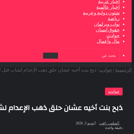
اخبار عربية
اخبار عالمية
شئون دولية وعربية
رياضة
نواب وبرلمان
حقوق انسان
حوادث
مال وأعمال
بحث
عن
الرئيسية
/
حوادث
/
ذبح بنت أخيه عشان حلق ذهب الإعدام لشاب قتل اب
حوادث
ذبح بنت أخيه عشان حلق ذهب الإعدام لش
أرسل
سامي راغب
يونيو 3, 2026
بريدا
دقيقة واحدة
إلكترونيا