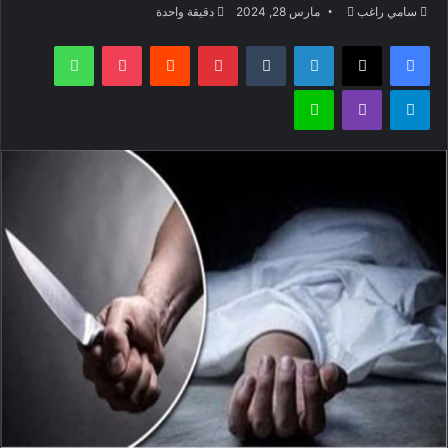
أرسل
سامي راغب
مارس 28, 2024
دقيقة واحدة
بريدا
فيسبوك
‫X
لينكدإن
بينتيريست
‫Pocket
واتساب
إلكترونيا
تيلقرام
ڤايبر
لاين