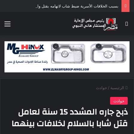
بسبب الخلافات الأسرية ضبط شاب لاتهامه بقتل والده وإصابة والدته وشقيقه في الإسكندرية
بحث عن
الق
الرئيسية
/
حوادث
حوادث
ذبح جاره المشدد 15 سنة لعامل
قتل شابا بالسلام لخلافات بينهما