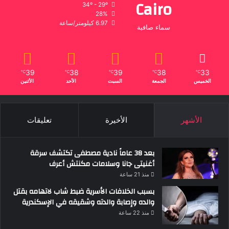
Cairo
34º - 29º
28%
6.97 كيلومتر/ساعة
سماء صافية
39
38
39
38
33
℃
℃
℃
℃
℃
الخميس
الجمعة
السبت
الأحد
الأثنين
الأشهر
الأخيرة
تعليقات
بعد 38 عاماً نادية مصطفى تكتشف سرقة
أغنيتى جانا وسلامات مكنتش أعرف
منذ 21 ساعة
بسبب الخلافات الأسرية ضبط شاب لاتهامه بقتل
والده وإصابة والدته وشقيقه في الإسكندرية
منذ 22 ساعة