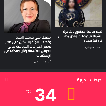
ضبط صانعة محتوى بالقاهرة
لنشرها فيديوهات رقص بملابس
خنقتها حتى فارقت الحياة
خادشة للحياء
وقطعت الجثة بالسكين على مدار
يومين اعترافات المحامية سالى
منذ أسبوعين
الجباس المتهمة بقتل والدتها فى
الإسكندرية
منذ أسبوعين
درجات الحرارة
34
℃