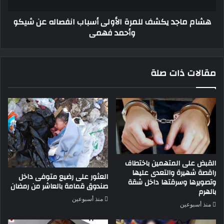
شيكو
هشام ماجد يكشف للمرة الأولى أسباب انفصاله عن شيكو
وأحمد
وأحمد فهمى
فهمى
مقالات ذات صلة
القبض على المتهمين باختطاف
راقصة شهيرة والتعدى عليها
العثور على رضيع متوفى داخل
وتصويرها وسرقتها داخل شقة
صندوق قمامة بالعاشر من رمضان
بالهرم
منذ أسبوعين
منذ أسبوعين