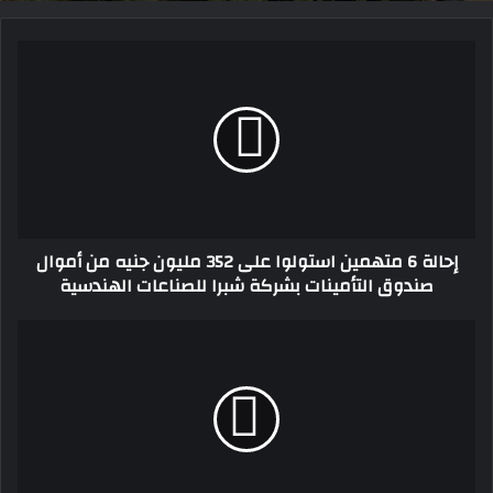
إحالة
6
متهمين
استولوا
على
352
مليون
جنيه
من
إحالة 6 متهمين استولوا على 352 مليون جنيه من أموال
أموال
صندوق التأمينات بشركة شبرا للصناعات الهندسية
صندوق
التأمينات
بشركة
هشام
شبرا
ماجد
للصناعات
يكشف
الهندسية
للمرة
الأولى
أسباب
انفصاله
عن