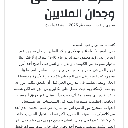
وجدان الملايين
أرسل
سامي راغب
يونيو 4, 2025
دقيقة واحدة
‫X
لاين
ڤايبر
تيلقرام
لينكدإن
واتساب
‫Pocket
فيسبوك
بينتيريست
بريدا
إلكترونيا
كتب .. سامى راغب العمده
تحل اليوم الأربعاء 4يونيو ذكرى ميلاد الفنان الراحل محمود عبد
العزيز الذي وُلد محمود عبدالعزيز عام 1946 ليترك إرثًا فنيًا غنيًا
بأدوار متنوعة بين الكوميديا والدراما والشر حتى أصبح أحد أبرز
نجوم الفن في مصر والعالم العربي ولقب بـ ساحر السينما وُلد
محمود عبد العزيز في حي الورديان بالإسكندرية لأسرة متوسطة
الحال وتلقى تعليمه في مدارس الحي قبل أن يلتحق بكلية الزراعة
بجامعة الإسكندرية حيث حصل على بكالوريوس الزراعة لكن شغفه
بالفن قاده إلى مسار مختلف حيث بدأ التمثيل عبر فريق المسرح
الجامعي انطلقت مسيرته الفنية في السبعينيات عبر مسلسل
الدوامة للمخرج نور الدمرداش ثم شارك في فيلم الحفيد الذي يُعد
من كلاسيكيات السينما المصرية لكن نقطة التحول الحقيقية جاءت
عام 1975 عندما حل مكان الفنان حسين فهمي في فيلم حتى آخر
العمر ليثبت موهبته ويصبح أحد نجوم جيله خلال ست سنوات فقط،