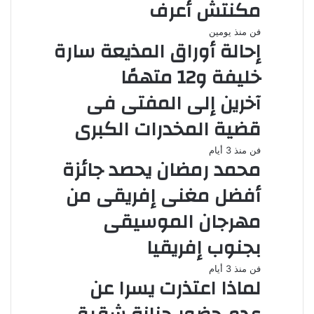
مكنتش أعرف
فن
منذ يومين
إحالة أوراق المذيعة سارة
خليفة و12 متهمًا
آخرين إلى المفتى فى
قضية المخدرات الكبرى
فن
منذ 3 أيام
محمد رمضان يحصد جائزة
أفضل مغنى إفريقى من
مهرجان الموسيقى
بجنوب إفريقيا
فن
منذ 3 أيام
لماذا اعتذرت يسرا عن