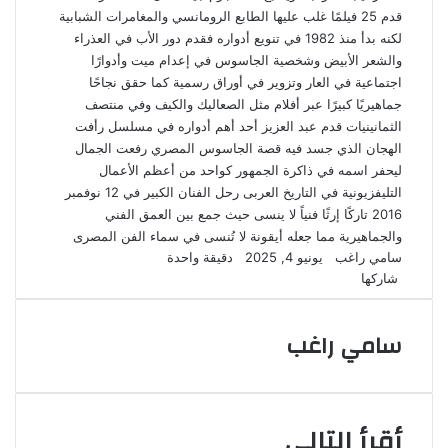
قدم 25 فيلمًا غلب عليها الطابع الرومانسي والمغامرات الشبابية
لكنه بدأ منذ 1982 في تنويع أدواره فقدم دور الأب في العذراء
والشعر الأبيض وشخصية الجاسوس في إعدام ميت وأدوارًا
اجتماعية في العار وتزوير في أوراق رسمية كما حقق نجاحًا
جماهيريًا كبيرًا عبر أفلام مثل الصعاليك والكيف وفي منتصف
الثمانينيات قدم عبد العزيز أحد أهم أدواره في مسلسل رأفت
الهجان الذي جسد فيه قصة الجاسوس المصري رفعت الجمال
ليحفر اسمه في ذاكرة الجمهور كواحد من أعظم الأعمال
التليفزيونية في التاريخ العربى رحل الفنان الكبير في 12 نوفمبر
2016 تاركًا إرثًا فنياً لا ينسى حيث جمع بين العمق الفني
والجماهيرية مما جعله أيقونة لا تُنسى في سماء الفن المصرى
أرسل
سامي راغب
يونيو 4, 2025
دقيقة واحدة
‫X
لاين
ڤايبر
تيلقرام
لينكدإن
واتساب
‫Pocket
فيسبوك
بينتيريست
‫X
طباعة
لينكدإن
بريدا
مشاركة
‫Pocket
فيسبوك
بينتيريست
Odnoklassniki
شاركها
عبر
إلكترونيا
البريد
سامي راغب
أقرأ التالي