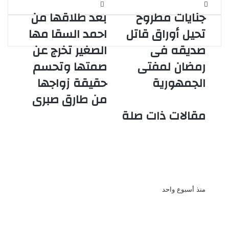
جنايات
بعد
جنايات مطروح
بعد طلاقها من
مطروح
طلاقها
تحيل
من
تحيل أوراق قاتل
احمد السقا مها
أوراق
احمد
صديقه فى
الصغير تخرج عن
قاتل
السقا
صديقه
مها
رمضان لمفتى
صمتها وتحسم
فى
الصغير
الجمهورية
حقيقة زواجها
رمضان
تخرج
لمفتى
عن
من طارق صبرى
الجمهورية
صمتها
مقالات ذات صلة
وتحسم
حقيقة
زواجها
بعد غياب 6 سنوات الفنانة نورهان
من
تكشف ابتعدت عن التمثيل من أجل
طارق
صبرى
ابنى
منذ أسبوع واحد
حبس ياسمينا المصرى شهرًا