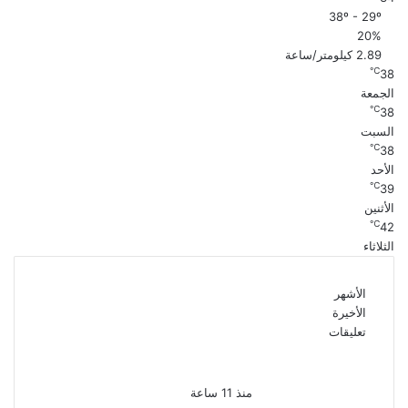
38º - 29º
20%
2.89 كيلومتر/ساعة
℃
38
الجمعة
℃
38
السبت
℃
38
الأحد
℃
39
الأثنين
℃
42
الثلاثاء
الأشهر
الأخيرة
تعليقات
بعد موسم واحد.. الأهلي يعلن
رحيل محمد علي بن رمضان
منذ 11 ساعة