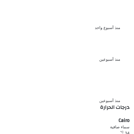
وتغريمها 15 ألف جنيه فى قضية
سب وقذف اشرف زكى نقيب المهن
التمثيلية
منذ أسبوع واحد
منة شلبى تحتفل بعيد ميلادها الـ 44
بجمال ساحر
منذ أسبوعين
دوللى شاهين اغنية واحشانى يامه
اهداء لامى ولكل الامهات اللى
فارقونا
منذ أسبوعين
درجات الحرارة
Cairo
سماء صافية
℃
34