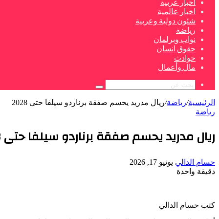
اخبار عربية
اخبار عالمية
شئون دولية وعربية
رياضة
نواب وبرلمان
حقوق انسان
حوادث
مال وأعمال
بحث
عن
الرئيسية
/
رياضة
/
ريال مدريد يحسم صفقة برناردو سيلفا حتى 2028
رياضة
ريال مدريد يحسم صفقة برناردو سيلفا حتى 2028
أرسل
حسام الدالي
يونيو 17, 2026
بريدا
دقيقة واحدة
‫Pocket
‫X
لاين
ڤايبر
تيلقرام
لينكدإن
واتساب
فيسبوك
بينتيريست
إلكترونيا
كتب حسام الدالي