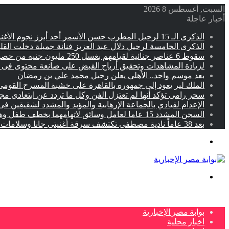
السبت, أغسطس 8 2026
أخبار عاجلة
الذكرى الـ 15 لرحيل المطرب حسن الأسمر أحد أبرز نجوم الأغنية الشعبية فى مصر والوطن العربى
الذكرى الخامسة لرحيل دلال عبد العزيز فنانة جميلة دخلت القل
سقوط 6 عناصر جنائية لقيامهم بغسل 250 مليون جنيه من حصيلة الإتجار بالمخدرات
لزيادة المشاهدات وتحقيق أرباح القبض على صانعة محتوى فى ب
بعد موسم واحد.. الأهلي يعلن رحيل محمد علي بن رمضان
الملك لير يعود إلى جمهوره بالقاهرة على خشبة المسرح القومى 
سحر رامى تؤكد أنها لم تعتزل الفن وكل ما تردد عن ابتعادى م
الإعدام لقيادي بالجماعة الإرهابية والمؤبد والمشدد لشقيقين فى
السجن المشدد 15 عاما لعامل وسائق لاتهامهما بخطف طفل وهتك عرضه بشبرا الخيمة
بعد 38 عاماً نادية مصطفى تكتشف سرقة أغنيتى جانا وسلامات مكنتش أعرف
القائمة
بحث
عن
بوابة مصر الإخبارية
اخبار محلية