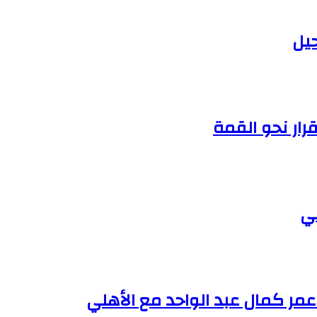
حيل
رار نحو القمة
ني
مر كمال عبد الواحد مع الأهلي