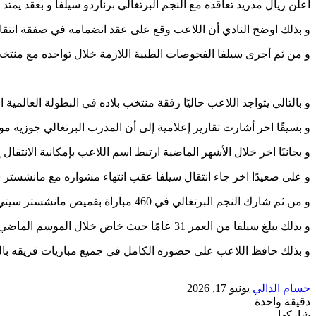
أعلن ريال مدريد تعاقده مع النجم البرتغالي برناردو سيلفا و بعقد يمتد حتى صيف 2028 بعد إتمام الاتف
و بذلك اوضح النادي أن اللاعب وقع على عقد انضمامه في صفقة انتقا
و من ثم أجرى سيلفا الفحوصات الطبية اللازمة خلال تواجده مع منتخب ال
و بالتالي يتواجد اللاعب حاليًا رفقة منتخب بلاده في البطولة العالمية ال
و بسيقًا اخر أشارت تقارير إعلامية إلى أن المدرب البرتغالي جوزيه م
و بجانبًا اخر خلال الأشهر الماضية ارتبط اسم اللاعب بإمكانية الانتقال
و على صعيدًا اخر جاء انتقال سيلفا عقب انتهاء مشواره مع مانشستر س
و من ثم شارك النجم البرتغالي في 460 مباراة بقميص مانشستر سيتي سجل خلالها 76 هدفًا و قدم 77 تمريرة حاسمة.
و بذلك يبلغ سيلفا من العمر 31 عامًا حيث خاض خلال الموسم الماضي 53 مباراة أحرز خلالها 3 أهداف و صنع 5 أهداف.
و بذلك حافظ اللاعب على حضوره الكامل في جميع مباريات فريقه بالد
أرسل
حسام الدالي
يونيو 17, 2026
بريدا
دقيقة واحدة
‫Pocket
‫X
لاين
ڤايبر
تيلقرام
لينكدإن
واتساب
فيسبوك
بينتيريست
إلكترونيا
شاركها