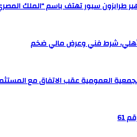
هير طرابزون سبور تهتف باسم “الملك المصري
لأهلي، شرط فني وعرض مالي ضخم
جمعية العمومية عقب الاتفاق مع المستثم
 61