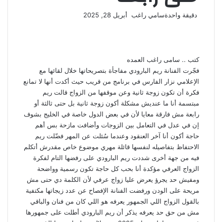
أرسل
دقيقة واحدة
سامي راغب
أبريل 28, 2025
‫X
فيسبوك
لينكدإن
لاين
ڤايبر
‫Pocket
واتساب
تيلقرام
بينتيريست
بريدا
إلكترونيا
كتب .. سامى راغب العمده
فجّرت الفنانة ريم البارودي مفاجأة بتصريحاتها خلال لقائها مع
الإعلامي نزار الفارس في برنامج من قريب حيث أكدت أنها لا تمانع
فكرة أن تكون زوجة ثانية وعن موقفها من الزواج قالت ريم
مبتسمة أنا ما عنديش مشكلة أكون زوجة ثانية بل حتى ثالثة أو
رابعة مش فارقة معايا لأن في بعض الدول خاصة في الخليج بشوف
إن في عدل في التعامل بين الزوجات وأضافت مازحة بس أهم
حاجة أكون أنا آخر العنقود وعندما سُئلت عن المهر فضّلت ريم
الاحتفاظ بتفاصيله لنفسها قائلة مهري موضوع خاص مقدرش أتكلم
فيه من جهة أخرى شددت ريم البارودي على رفضها التام لفكرة
الزواج العرفي مؤكدة أنا بحب كل حاجة تكون رسمية وواضحة
ومفيش حد يجرؤ يعرض عليا زواج عرفي لأن الكلمة دي حتى مش
مريحة على الودن ورفضت الفنانة الإفصاح عن عدد زيجاتها مكتفية
بالقول الزواج اللي الجمهور يعرفه هو اللي كان من فنان والباقي
مش من حق حد يعرفه يذكر أن ريم البارودي أطلت على جمهورها