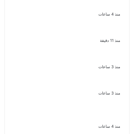
لاتهامهما بخطف طفل وهتك عرضه بشبرا
الخيمة
منذ 4 ساعات
بعد موسم واحد.. الأهلي يعلن رحيل محمد علي بن
رمضان
منذ 11 دقيقة
الملك لير يعود إلى جمهوره بالقاهرة على خشبة
المسرح القومى بالعتبة
منذ 3 ساعات
سحر رامى تؤكد أنها لم تعتزل الفن وكل ما تردد
عن ابتعادى مجرد شائعات
منذ 3 ساعات
الإعدام لقيادي بالجماعة الإرهابية والمؤبد
والمشدد لشقيقين فى قضية اقتحام مركز
العدوة بالمنيا
منذ 4 ساعات