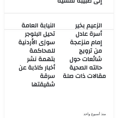
إلى طبيبة نفسية
الزعيم بخير
النيابة العامة
الزعيم
النيابة
بخير
العامة
أسرة عادل
تحيل البلوجر
أسرة
تحيل
إمام منزعجة
سوزى الأردنية
عادل
البلوجر
إمام
سوزى
من ترويج
للمحاكمة
منزعجة
الأردنية
شائعات حول
بتهمة نشر
من
للمحاكمة
ترويج
بتهمة
حالته الصحية
أخبار كاذبة عن
شائعات
نشر
مقالات ذات صلة
سرقة
حول
أخبار
حالته
كاذبة
شقيقتها
الصحية
عن
بعد غياب 6
سرقة
سنوات الفنانة نورهان تكشف
شقيقتها
ابتعدت عن التمثيل من أجل ابنى
منذ أسبوع واحد