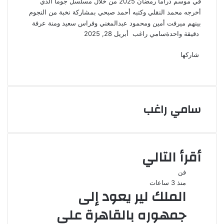
في موسم دراما رمضان 2025 من خلال مسلسل جوما الذي
أخرجه محمد النقلي وكتبه أحمد صبحي بمشاركة نخبة من النجوم
بينهم ميرفت أمين ومحمود عبدالمغني وفراس سعيد ومنة عرفة
أرسل
دقيقة واحدة
سامي راغب
أبريل 28, 2025
‫X
فيسبوك
لينكدإن
لاين
ڤايبر
‫Pocket
واتساب
تيلقرام
بينتيريست
بريدا
إلكترونيا
شاركها
‫X
فيسبوك
لينكدإن
طباعة
بينتيريست
‫Pocket
مشاركة
Odnoklassniki
عبر
البريد
سامي راغب
أقرأ التالي
فن
منذ 3 ساعات
الملك لير يعود إلى
جمهوره بالقاهرة على