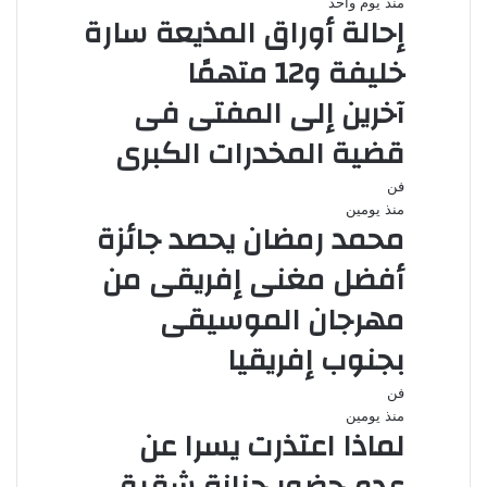
منذ يوم واحد
إحالة أوراق المذيعة سارة
خليفة و12 متهمًا
آخرين إلى المفتى فى
قضية المخدرات الكبرى
فن
منذ يومين
محمد رمضان يحصد جائزة
أفضل مغنى إفريقى من
مهرجان الموسيقى
بجنوب إفريقيا
فن
منذ يومين
لماذا اعتذرت يسرا عن