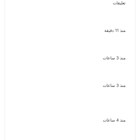
تعليقات
بعد موسم واحد.. الأهلي يعلن رحيل محمد علي بن
رمضان
منذ 11 دقيقة
الملك لير يعود إلى جمهوره بالقاهرة على خشبة
المسرح القومى بالعتبة
منذ 3 ساعات
سحر رامى تؤكد أنها لم تعتزل الفن وكل ما تردد
عن ابتعادى مجرد شائعات
منذ 3 ساعات
الإعدام لقيادي بالجماعة الإرهابية والمؤبد
والمشدد لشقيقين فى قضية اقتحام مركز
العدوة بالمنيا
منذ 4 ساعات
السجن المشدد 15 عاما لعامل وسائق