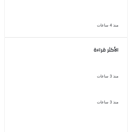
السجن المشدد 15 عاما لعامل وسائق
لاتهامهما بخطف طفل وهتك عرضه بشبرا
الخيمة
منذ 4 ساعات
الأكثر قراءة
الملك لير يعود إلى جمهوره بالقاهرة على خشبة
المسرح القومى بالعتبة
منذ 3 ساعات
سحر رامى تؤكد أنها لم تعتزل الفن وكل ما تردد
عن ابتعادى مجرد شائعات
منذ 3 ساعات
الإعدام لقيادي بالجماعة الإرهابية والمؤبد
والمشدد لشقيقين فى قضية اقتحام مركز
العدوة بالمنيا