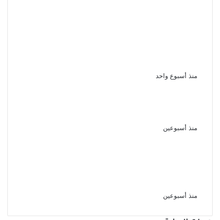
حبس ياسمينا المصرى شهرًا
وتغريمها 15 ألف جنيه فى قضية
سب وقذف اشرف زكى نقيب المهن
التمثيلية
منذ أسبوع واحد
منة شلبى تحتفل بعيد ميلادها الـ 44
بجمال ساحر
منذ أسبوعين
دوللى شاهين اغنية واحشانى يامه
اهداء لامى ولكل الامهات اللى
فارقونا
منذ أسبوعين