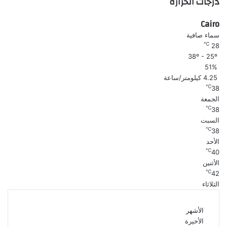
درجات الحرارة
Cairo
سماء صافية
℃
28
38º - 25º
51%
4.25 كيلومتر/ساعة
℃
38
الجمعة
℃
38
السبت
℃
38
الأحد
℃
40
الأثنين
℃
42
الثلاثاء
الأشهر
الأخيرة