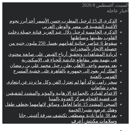
السبت, أغسطس 8 2026
أخبار عاجلة
الذكرى الـ 15 لرحيل المطرب حسن الأسمر أحد أبرز نجوم
الأغنية الشعبية فى مصر والوطن العربى
الذكرى الخامسة لرحيل دلال عبد العزيز فنانة جميلة دخلت
القلوب بطيبتها وبساطتها
سقوط 6 عناصر جنائية لقيامهم بغسل 250 مليون جنيه من
حصيلة الإتجار بالمخدرات
لزيادة المشاهدات وتحقيق أرباح القبض على صانعة محتوى
فى بتهمة نشر مقاطع خادشة للحياء فى الإسكندرية
بعد موسم واحد.. الأهلي يعلن رحيل محمد علي بن رمضان
الملك لير يعود إلى جمهوره بالقاهرة على خشبة المسرح
القومى بالعتبة
سحر رامى تؤكد أنها لم تعتزل الفن وكل ما تردد عن ابتعادى
مجرد شائعات
الإعدام لقيادي بالجماعة الإرهابية والمؤبد والمشدد لشقيقين
فى قضية اقتحام مركز العدوة بالمنيا
السجن المشدد 15 عاما لعامل وسائق لاتهامهما بخطف طفل
وهتك عرضه بشبرا الخيمة
بعد 38 عاماً نادية مصطفى تكتشف سرقة أغنيتى جانا
وسلامات مكنتش أعرف
القائمة