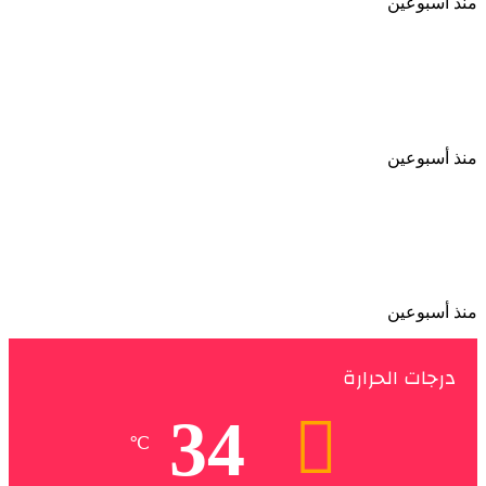
منذ أسبوعين
الأهلي يعزز مكانته الاقتصادية باتفاق طويل الأمد مع
إحدى الشركات بمصر
منذ أسبوعين
نجوم الأهلي يحضرون حفل الإعلان عن الراعي الجديد
واسم الاستاد
منذ أسبوعين
درجات الحرارة
34
℃