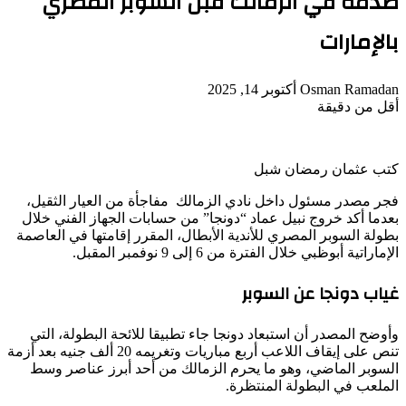
صدمة في الزمالك قبل السوبر المصري
بالإمارات
أرسل
Osman Ramadan
أكتوبر 14, 2025
بريدا
أقل من دقيقة
‫Pocket
‫X
لاين
ڤايبر
تيلقرام
لينكدإن
واتساب
فيسبوك
بينتيريست
إلكترونيا
كتب عثمان رمضان شبل
فجر مصدر مسئول داخل نادي الزمالك مفاجأة من العيار الثقيل،
بعدما أكد خروج نبيل عماد “دونجا” من حسابات الجهاز الفني خلال
بطولة السوبر المصري للأندية الأبطال، المقرر إقامتها في العاصمة
الإماراتية أبوظبي خلال الفترة من 6 إلى 9 نوفمبر المقبل.
غياب دونجا عن السوبر
وأوضح المصدر أن استبعاد دونجا جاء تطبيقا للائحة البطولة، التي
تنص على إيقاف اللاعب أربع مباريات وتغريمه 20 ألف جنيه بعد أزمة
السوبر الماضي، وهو ما يحرم الزمالك من أحد أبرز عناصر وسط
الملعب في البطولة المنتظرة.