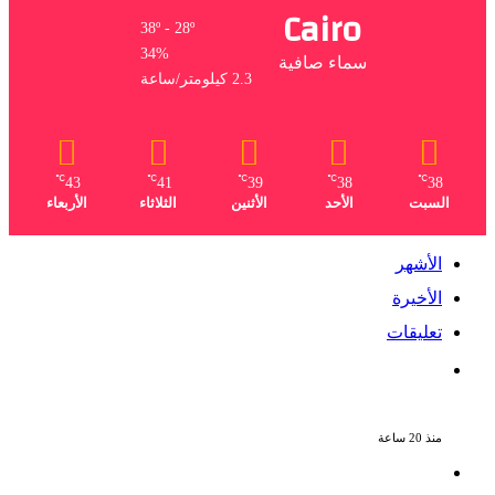
Cairo
38º - 28º
34%
سماء صافية
2.3 كيلومتر/ساعة
℃
℃
℃
℃
℃
43
41
39
38
38
السبت
الأحد
الأثنين
الثلاثاء
الأربعاء
الأشهر
الأخيرة
تعليقات
الذكرى الـ 15 لرحيل المطرب حسن الأسمر أحد
أبرز نجوم الأغنية الشعبية فى مصر والوطن
العربى
منذ 20 ساعة
الذكرى الخامسة لرحيل دلال عبد العزيز فنانة