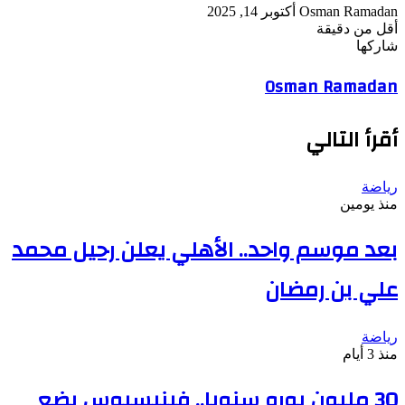
أرسل
Osman Ramadan
أكتوبر 14, 2025
بريدا
أقل من دقيقة
‫Pocket
‫X
لاين
ڤايبر
تيلقرام
لينكدإن
واتساب
فيسبوك
بينتيريست
إلكترونيا
شاركها
Odnoklassniki
‫Pocket
‫X
طباعة
لينكدإن
فيسبوك
مشاركة
بينتيريست
Osman Ramadan
عبر
البريد
أقرأ التالي
رياضة
منذ يومين
بعد موسم واحد.. الأهلي يعلن رحيل محمد
علي بن رمضان
رياضة
منذ 3 أيام
30 مليون يورو سنويا.. فينيسيوس يضع