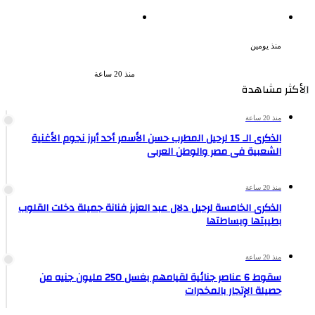
بعد موسم واحد.. الأهلي يعلن
لزيادة المشاهدات وتحقيق أرباح
رحيل محمد علي بن رمضان
القبض على صانعة محتوى فى
بتهمة نشر مقاطع خادشة
منذ يومين
للحياء فى الإسكندرية
منذ 20 ساعة
الأكثر مشاهدة
منذ 20 ساعة
الذكرى الـ 15 لرحيل المطرب حسن الأسمر أحد أبرز نجوم الأغنية
الشعبية فى مصر والوطن العربى
منذ 20 ساعة
الذكرى الخامسة لرحيل دلال عبد العزيز فنانة جميلة دخلت القلوب
بطيبتها وبساطتها
منذ 20 ساعة
سقوط 6 عناصر جنائية لقيامهم بغسل 250 مليون جنيه من
حصيلة الإتجار بالمخدرات