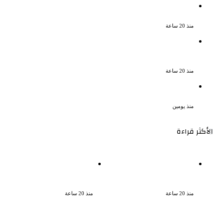
سقوط 6 عناصر جنائية لقيامهم بغسل 250
مليون جنيه من حصيلة الإتجار بالمخدرات
منذ 20 ساعة
لزيادة المشاهدات وتحقيق أرباح القبض على
صانعة محتوى فى بتهمة نشر مقاطع خادشة
للحياء فى الإسكندرية
منذ 20 ساعة
بعد موسم واحد.. الأهلي يعلن رحيل محمد
علي بن رمضان
منذ يومين
الأكثر قراءة
سقوط 6 عناصر جنائية لقيامهم
الذكرى الخامسة لرحيل دلال عبد
بغسل 250 مليون جنيه من
العزيز فنانة جميلة دخلت
حصيلة الإتجار بالمخدرات
القلوب بطيبتها وبساطتها
منذ 20 ساعة
منذ 20 ساعة