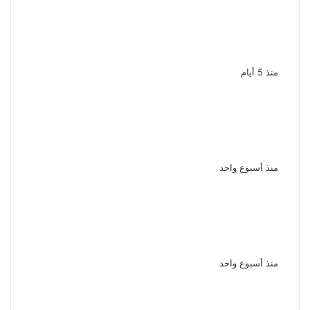
السجن المشدد 3 سنوات للمتهم
بهتك عرض سيدة والتحرش بها فى
أحد شوارع الوراق
منذ 5 أيام
خلافات مالية تتحول إلى مأساة
القبض على سباك ووالدته بعد
إشعال النيران فى آخر بعين شمس
منذ أسبوع واحد
بعد الاتفاق مع مسجل خطر شاب
يسرق هاتف شقيقته ويبتزها
بصورها الخاصة فى أسيوط
منذ أسبوع واحد
حاول منعه من المخدرات مقتل شاب