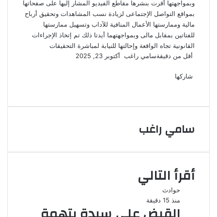
وبمواجهتها أقرت بنشرها مقاطع الفيديو المشار إليها على صفحاتها
بمواقع التواصل الإجتماعى لزيادة نسب المشاهدات وتحقيق أرباح
مالية وممارستها الأعمال المنافية للآداب وتسهيل ممارستها
للفتاتين بمقابل مالى وبمواجهتهما أيدتا ذلك تم إتخاذ الإجراءات
القانونية تجاه الواقعة وإحالتها للنيابة لمباشرة التحقيقات
أرسل
أقل من دقيقة
سامي راغب
أكتوبر 23, 2025
‫X
فيسبوك
لينكدإن
لاين
ڤايبر
‫Pocket
واتساب
تيلقرام
بينتيريست
بريدا
إلكترونيا
شاركها
‫X
فيسبوك
لينكدإن
طباعة
بينتيريست
‫Pocket
مشاركة
Odnoklassniki
عبر
البريد
سامي راغب
أقرأ التالي
حوادث
منذ 15 دقيقة
القبض على سيدة بتهمة