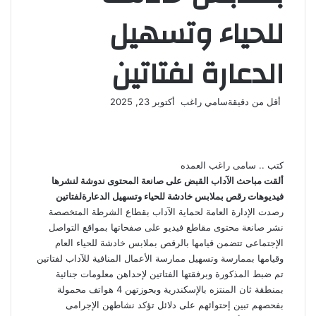
للحياء وتسهيل
الدعارة لفتاتين
أرسل
أقل من دقيقة
سامي راغب
أكتوبر 23, 2025
‫X
فيسبوك
لينكدإن
لاين
ڤايبر
‫Pocket
واتساب
تيلقرام
بينتيريست
بريدا
إلكترونيا
كتب .. سامى راغب العمده
ألقت مباحث الآداب القبض على صانعة المحتوى ندوشة لنشرها
فيديوهات رقص بملابس خادشة للحياء وتسهيل الدعارةلفتاتين
رصدت الإدارة العامة لحماية الآداب بقطاع الشرطة المتخصصة
نشر صانعة محتوى مقاطع فيديو على صفحاتها بمواقع التواصل
الإجتماعى تتضمن قيامها بالرقص بملابس خادشة للحياء العام
وقيامها بممارسة وتسهيل ممارسة الأعمال المنافية للآداب لفتاتين
تم ضبط المذكورة وبرفقتها الفتاتين لإحداهن معلومات جنائية
بمنطقة ثان المنتزه بالإسكندرية وبحوزتهن 4 هواتف محمولة
بفحصهم تبين إحتوائهم على دلائل تؤكد نشاطهن الإجرامى