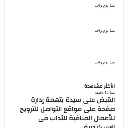
منذ يوم واحد
سقوط 6 عناصر جنائية لقيامهم بغسل 250
مليون جنيه من حصيلة الإتجار بالمخدرات
منذ يوم واحد
لزيادة المشاهدات وتحقيق أرباح القبض على
صانعة محتوى فى بتهمة نشر مقاطع خادشة
للحياء فى الإسكندرية
منذ يوم واحد
الأكثر مشاهدة
منذ 15 دقيقة
القبض على سيدة بتهمة إدارة
صفحة على مواقع التواصل للترويج
للأعمال المنافية للآداب فى
الإسكندرية