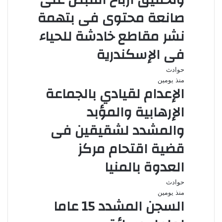
وتحقيق أرباح القبض على
صانعة محتوى فى بتهمة
نشر مقاطع خادشة للحياء
فى الإسكندرية
حوادث
منذ يومين
الإعدام لقيادي بالجماعة
الإرهابية والمؤبد
والمشدد لشقيقين فى
قضية اقتحام مركز
العدوة بالمنيا
حوادث
منذ يومين
السجن المشدد 15 عاما