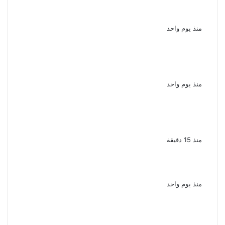
سقوط 6 عناصر جنائية لقيامهم بغسل 250
مليون جنيه من حصيلة الإتجار بالمخدرات
منذ يوم واحد
لزيادة المشاهدات وتحقيق أرباح القبض على
صانعة محتوى فى بتهمة نشر مقاطع خادشة
للحياء فى الإسكندرية
منذ يوم واحد
القبض على سيدة بتهمة إدارة صفحة على
مواقع التواصل للترويج للأعمال المنافية للآداب
فى الإسكندرية
منذ 15 دقيقة
الذكرى الـ 15 لرحيل المطرب حسن الأسمر أحد أبرز
نجوم الأغنية الشعبية فى مصر والوطن العربى
منذ يوم واحد
الذكرى الخامسة لرحيل دلال عبد العزيز فنانة
جميلة دخلت القلوب بطيبتها وبساطتها