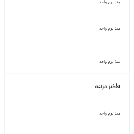
منذ يوم واحد
سقوط 6 عناصر جنائية لقيامهم بغسل 250
مليون جنيه من حصيلة الإتجار بالمخدرات
منذ يوم واحد
لزيادة المشاهدات وتحقيق أرباح القبض على
صانعة محتوى فى بتهمة نشر مقاطع خادشة
للحياء فى الإسكندرية
منذ يوم واحد
الأكثر قراءة
الذكرى الـ 15 لرحيل المطرب حسن الأسمر أحد أبرز
نجوم الأغنية الشعبية فى مصر والوطن العربى
منذ يوم واحد
الذكرى الخامسة لرحيل دلال عبد العزيز فنانة
جميلة دخلت القلوب بطيبتها وبساطتها