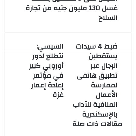
غسل 130 مليون جنيه من تجارة
السلاح
ضبط 4 سيدات
السيسي:
ضبط
السيسي:
4
نتطلع
يستقطبن
نتطلع لدور
سيدات
لدور
الرجال عبر
أوروبي كبير
يستقطبن
أوروبي
الرجال
كبير
تطبيق هاتفى
في مؤتمر
عبر
في
لممارسة
إعادة إعمار
تطبيق
مؤتمر
هاتفى
إعادة
الأعمال
غزة
لممارسة
إعمار
المنافية للآداب
الأعمال
غزة
المنافية
بالإسكندرية
للآداب
مقالات ذات صلة
بالإسكندرية