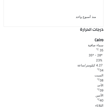
على يد شقيقه خلال مشاجرة بينهما
بشبرا الخيمة
منذ أسبوع واحد
درجات الحرارة
Cairo
سماء صافية
℃
35
35º - 28º
23%
4.27 كيلومتر/ساعة
℃
34
السبت
℃
38
الأحد
℃
39
الأثنين
℃
40
الثلاثاء