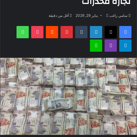
تجارة مخدرات
أرسل
سامي راغب
يناير 29, 2026
أقل من دقيقة
بريدا
فيسبوك
‫X
لينكدإن
بينتيريست
‫Pocket
واتساب
إلكترونيا
تيلقرام
ڤايبر
لاين