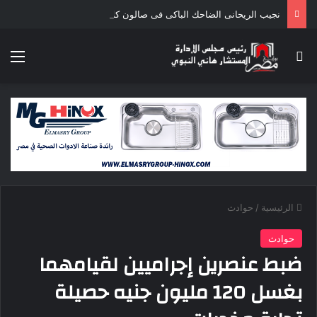
نجيب الريحانى الضاحك الباكى فى صالون كلام ف السيما بسينما الهناجر يوم الخميس
بحث عن
الق
الرئيسية
/
حوادث
حوادث
ضبط عنصرين إجراميين لقيامهما
بغسل 120 مليون جنيه حصيلة