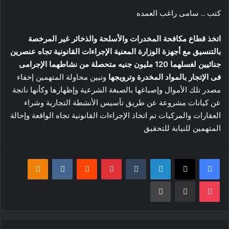
كتب .. سامى راغب العمده
اتخذ قطاع مكافحة المخدرات والأسلحة والذخائر غير المرخصة
بالتنسيق مع أجهزة الوزارة المعنية الإجراءات القانونية تجاه عنصرين
جنائيين لغسلهما 120 مليون جنيه متحصلة من نشاطهما الإجرامى
فى الإتجار بالمواد المخدرة وترويجها
وتبين محاولة المتهمين إخفاء
مصدر تلك الأموال وإصباغها بالصبغة الشرعية وإظهارها وكأنها ناتجة
عن كيانات مشروعة عن طريق تأسيس الأنشطة التجارية وشراء
العقارات والمركبات تم اتخاذ الإجراءات القانونية تجاه الواقعة وإحالة
المتهمين للنيابة للتحقيق
فيسبوك
‫X
لينكدإن
بينتيريست
klassniki
‫Pocket
مشاركة عبر البريد
طباعة