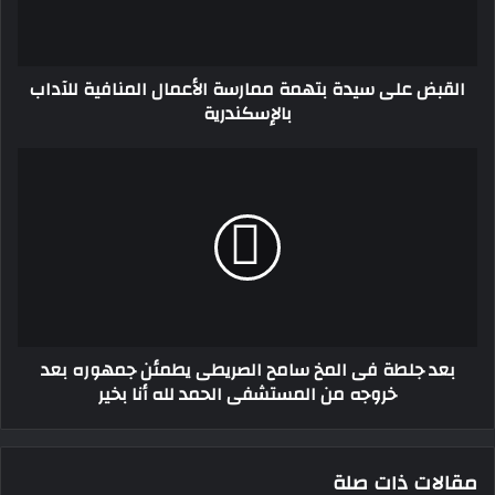
المنافية
للآداب
بالإسكندرية
القبض على سيدة بتهمة ممارسة الأعمال المنافية للآداب
بالإسكندرية
بعد
جلطة
فى
المخ
سامح
الصريطى
يطمئن
جمهوره
بعد
بعد جلطة فى المخ سامح الصريطى يطمئن جمهوره بعد
خروجه
خروجه من المستشفى الحمد لله أنا بخير
من
المستشفى
الحمد
لله
مقالات ذات صلة
أنا