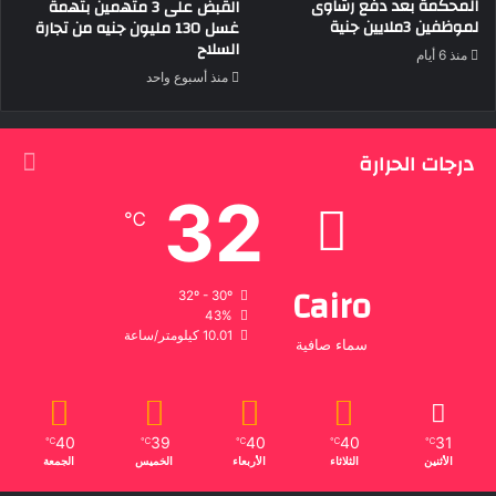
المحكمة بعد دفع رشاوى
القبض على 3 متهمين بتهمة
لموظفين 3ملايين جنية
غسل 130 مليون جنيه من تجارة
السلاح
منذ 6 أيام
منذ أسبوع واحد
درجات الحرارة
32
℃
Cairo
32º - 30º
43%
10.01 كيلومتر/ساعة
سماء صافية
40
39
40
40
31
℃
℃
℃
℃
℃
الأثنين
الثلاثاء
الأربعاء
الخميس
الجمعة